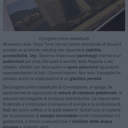
Il progetto primo classificato
All’esterno della Terza Torre ma nel Centro direzionale di Novoli è
previsto un profondo restyling che riguarderà
viabilità
,
accessibilità
,
Urp
. Saranno creati nuovi
parcheggi
interrati e un
auditorium
per circa 350 posti a servizio della Regione e dei
cittadini, allestito con decorazioni o
opere pittoriche
riguardanti
rappresentazioni di tutti i Comuni toscani. Non solo, il progetto ha
previsto anche la realizzazione di un
giardino pensile
.
Del progetto primo classificato la Commissione, si spiega, ha
particolarmente apprezzato le
misure di carattere ambientale
, le
soluzioni tecnologiche di involucro architettonico. Le misure sono
finalizzate a minimizzare il consumo di energia e la produzione di
Co2
del nuovo edificio e di quelli esistenti. Quindi l'uso di impianti
per la produzione di
energia rinnovabile
come il fotovoltaico e il
geotermico, il ricorso a soluzioni per il
riutilizzo delle acque
piovane
e superfici verdi.