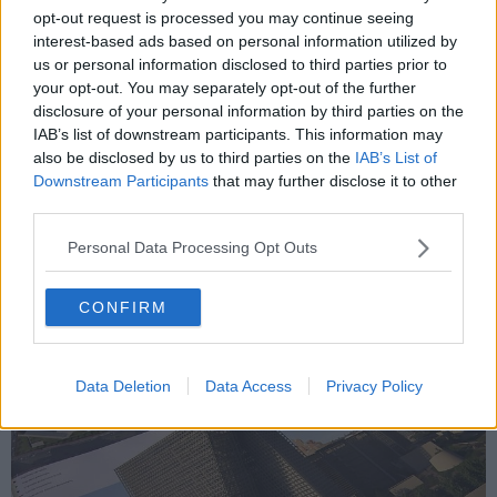
interrati, per un’altezza complessiva di circa
55 metri
fuori terra. La
opt-out request is processed you may continue seeing
superficie esterna sarà rivestita da pannelli che permetteranno di
interest-based ads based on personal information utilized by
modulare l’
oscuramento degli spazi
e degli uffici, e che in futuro
us or personal information disclosed to third parties prior to
connoterà anche le due torri esistenti.
your opt-out. You may separately opt-out of the further
Vi troveranno posto la nuova sede della
presidenza
, collocata nel
disclosure of your personal information by third parties on the
punto più alto e decorata con i simboli e i loghi della Regione
IAB’s list of downstream participants. This information may
Toscana, la sala della
giunta
, la sala
stampa
e uno
spazio
also be disclosed by us to third parties on the
IAB’s List of
espositivo
, sei aree per gli
assessorati
con spazi per le riunioni e
Downstream Participants
that may further disclose it to other
l’accoglienza dei cittadini. Ai piani sottostanti sono previste tre
third parties.
Direzioni
. In tutto la nuova Torre conterrà circa
350 nuove
postazioni di lavoro
.
Personal Data Processing Opt Outs
Al piano terra in una struttura autonoma ma integrata nella Terza
Torre verrà realizzata la nuova
sala Operativa e di Telecontrollo
CONFIRM
(H24) della Regione Toscana, con accesso e uscita riservati.
Data Deletion
Data Access
Privacy Policy