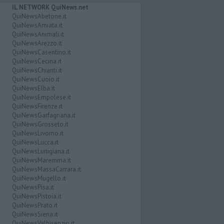
IL NETWORK QuiNews.net
QuiNewsAbetone.it
QuiNewsAmiata.it
QuiNewsAnimali.it
QuiNewsArezzo.it
QuiNewsCasentino.it
QuiNewsCecina.it
QuiNewsChianti.it
QuiNewsCuoio.it
QuiNewsElba.it
QuiNewsEmpolese.it
QuiNewsFirenze.it
QuiNewsGarfagnana.it
QuiNewsGrosseto.it
QuiNewsLivorno.it
QuiNewsLucca.it
QuiNewsLunigiana.it
QuiNewsMaremma.it
QuiNewsMassaCarrara.it
QuiNewsMugello.it
QuiNewsPisa.it
QuiNewsPistoia.it
QuiNewsPrato.it
QuiNewsSiena.it
QuiNewsValbisenzio.it