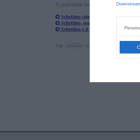
Ti potrebbe interessare anche:
Downstream 
Schettino chiede l'annullamento dell
Schettino, sentenza d'appello
Persona
Schettino e il no all'Isola dei famosi
Tag
grosseto
costa concordia
isola del gigl