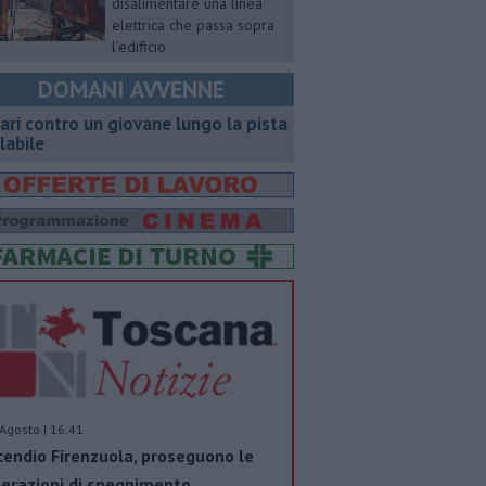
disalimentare una linea
elettrica che passa sopra
l’edificio
DOMANI AVVENNE
ari contro un giovane lungo la pista
clabile
Agosto | 16.41
cendio Firenzuola, proseguono le
erazioni di spegnimento