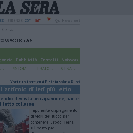
25°
36°
EO:
FIRENZE
QuiNews.net
ato
08 Agosto 2026
genzia
Pubblicità
Contatti
Network
A
PISTOIA
PRATO
SIENA
oci e chitarre, così Pistoia saluta Guccini
​Benzina, gasolio, gpl, ecco do
L'articolo di ieri più letto
cendio devasta un capannone, parte
l tetto collassa
Imponente dispiegamento
di vigili del fuoco per
contenere il rogo. Terna
sul posto per