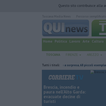
Questo sito contribuisce alla 
Toscana Media News
Percorso semplificat
quotidiano online.
Home
Politica
Lavoro
Arte
Cultura
TOSCANA
FIRENZE
AREZZO
cco dove risparmiare
Tartarughine a sorpresa, 68 piccoli esemplari pren
Tutti i titoli:
Brescia, incendio e
paura nell'Alto Garda:
evacuate decine di
turisti