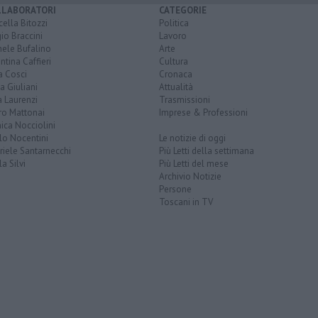
LLABORATORI
CATEGORIE
ella Bitozzi
Politica
io Braccini
Lavoro
hele Bufalino
Arte
ntina Caffieri
Cultura
a Cosci
Cronaca
a Giuliani
Attualità
 Laurenzi
Trasmissioni
ro Mattonai
Imprese & Professioni
ica Nocciolini
lo Nocentini
Le notizie di oggi
iele Santarnecchi
Più Letti della settimana
a Silvi
Più Letti del mese
Archivio Notizie
Persone
Toscani in TV