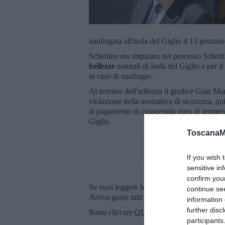
naufragata all'isola del Giglio il 13 gennai
Schettino era imputato nel processo Schetti
bellezze
naturali di Isola del Giglio e per i
in caso di naufragio.
Al termine dell'udienza il giudice Gian Ma
violazione della normativa di sicurezza, qu
al pagamento di cinquemila euro di ammenda 
Giglio.
ToscanaM
If you wish 
sensitive in
confirm you
Se vuoi leggere le notizie principali della T
continue se
Arriva gratis tutti i giorni alle 20:00 dirett
information 
further disc
Basta cliccare
QUI
participants