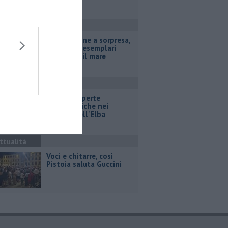
ttualità
Tartarughine a sorpresa,
68 piccoli esemplari
prendono il mare
ttualità
Nuove scoperte
archeologiche nei
fondali dell'Elba
ttualità
Voci e chitarre, così
Pistoia saluta Guccini