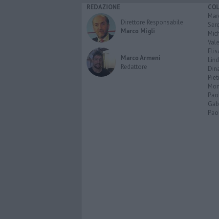
REDAZIONE
CO
Marc
Direttore Responsabile
Serg
Marco Migli
Mic
Vale
Elis
Marco Armeni
Lind
Redattore
Dina
Piet
Mon
Pao
Gabr
Paol