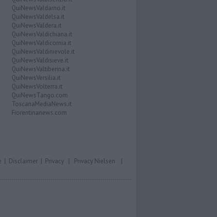
QuiNewsValdarno.it
QuiNewsValdelsa.it
QuiNewsValdera.it
QuiNewsValdichiana.it
QuiNewsValdicornia.it
QuiNewsValdinievole.it
QuiNewsValdisieve.it
QuiNewsValtiberina.it
QuiNewsVersilia.it
QuiNewsVolterra.it
QuiNewsTango.com
ToscanaMediaNews.it
Fiorentinanews.com
e
|
Disclaimer
|
Privacy
|
Privacy Nielsen
|