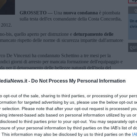
Q
GROSSETO —
Una
nuova condanna
è piombata
sulla testa dell'ex comandante della Costa Concordia,
​Un 
o 2012.
civ
no-bis, quello aperto per distruzione e
deturpamento delle
l mancato rispetto delle norme di sicurezza impartite dall'armatore
QUI
rco De Vincenzi ha condannato Schettino a tre mesi per la
indici giorni di arresto per mancata formazione dell'equipaggio e
per il deturpamento delle bellezze naturali dell'isola del
Q
ediaNews.it -
Do Not Process My Personal Information
to opt-out of the sale, sharing to third parties, or processing of your per
formation for targeted advertising by us, please use the below opt-out s
Ult
r selection. Please note that after your opt-out request is processed y
oscana iscriviti alla
Newsletter QUInews - ToscanaMedia.
eing interest-based ads based on personal information utilized by us or
A
amente nella tua casella di posta.
disclosed to third parties prior to your opt-out. You may separately opt-
losure of your personal information by third parties on the IAB’s list of
. This information may also be disclosed by us to third parties on the
IA