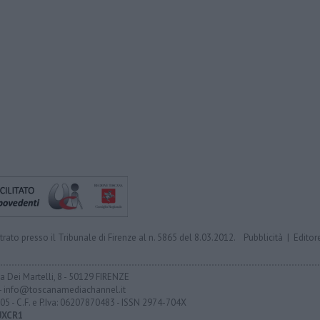
trato presso il Tribunale di Firenze al n. 5865 del 8.03.2012.
Pubblicità
|
Editor
ia Dei Martelli, 8 - 50129 FIRENZE
- info@toscanamediachannel.it
05 - C.F. e P.Iva: 06207870483 - ISSN 2974-704X
UXCR1