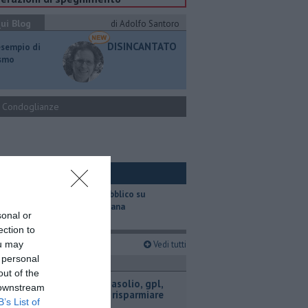
ui Blog
di Adolfo Santoro
DISINCANTATO
esempio di
ismo
Condoglianze
ui Ambiente
​Il trasporto pubblico su
gomma in Toscana
sonal or
ection to
imi articoli
ou may
Vedi tutti
 personal
ttualità
out of the
​Benzina, gasolio, gpl,
 downstream
ecco dove risparmiare
B’s List of