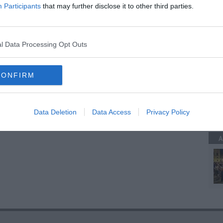
Participants
that may further disclose it to other third parties.
A
a condanna
l Data Processing Opt Outs
io
euro
CONFIRM
A
Data Deletion
Data Access
Privacy Policy
A