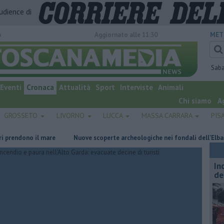
audience di
o
Aggiornato alle 11:30
MET
Sab
Eventi
Cronaca
Attualità
Sport
Interviste
Animali
Chi siamo
A
GROSSETO
LIVORNO
LUCCA
MASSA CARRARA
PIS
dono il mare
Nuove scoperte archeologiche nei fondali dell'Elba
V
In
de