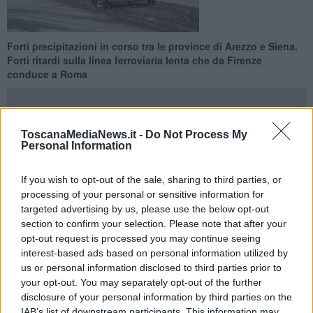
Forti precipitazioni in corso tra le province di Arezzo e Siena.
Forti ritardi sulla linea ferroviaria lenta che da Firenze
conduce a Roma
ToscanaMediaNews.it -
Do Not Process My
Personal Information
FIRENZE —
Una violenta nevicata si è abbattuta nel primo
pomeriggio sulle province di
Arezzo e Siena
provocando
gravi
If you wish to opt-out of the sale, sharing to third parties, or
disagi alla circolazione
sia nei due capoluoghi (ad Arezzo diverse
processing of your personal or sensitive information for
macchine si sono intraversate nella tangenziale cittadina), sia
targeted advertising by us, please use the below opt-out
sull'autostrada del Sole A1 e sulla linea ferroviaria lenta che
section to confirm your selection. Please note that after your
colllega Firenze con Roma.
opt-out request is processed you may continue seeing
Le zone più colpite, al momento, risultano
la Valtiberina e il
interest-based ads based on personal information utilized by
Casentino
mentre tutti i valichi sono aperti ma percorribili solo con
us or personal information disclosed to third parties prior to
catene montate.
your opt-out. You may separately opt-out of the further
disclosure of your personal information by third parties on the
IAB’s list of downstream participants. This information may