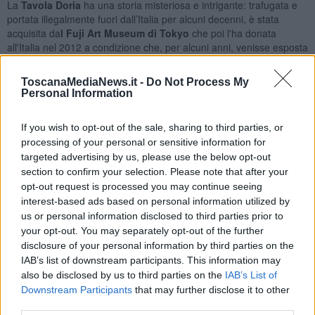
La
Tavola Doria
ha una storia misteriosa e intrigante: trafugata e
portata illegalmente fuori dall’Italia per alcuni decenni, è stata
acquisita da
l Fuji Art Museum di Tokyo
che poi l'ha donata
all'Italia nel 2012 a condizione che, per alcuni anni, venisse esposta
anche in Giappone.
ToscanaMediaNews.it -
Do Not Process My
Il
Ministero per i beni e le attività culturali e del turismo
ha
Personal Information
deciso di assegnarla in via definitiva alla Galleria degli Uffizi, dove
arriva adesso dopo essere stata esposta al Quirinale, ad Anghiari e
If you wish to opt-out of the sale, sharing to third parties, or
alla Biblioteca Nazionale Centrale di Firenze nell’ambito della
processing of your personal or sensitive information for
recente esposizione dedicata a Machiavelli.
targeted advertising by us, please use the below opt-out
section to confirm your selection. Please note that after your
opt-out request is processed you may continue seeing
interest-based ads based on personal information utilized by
Tra una tappa e l’altra, il dipinto è stato sottoposto a un intervento
us or personal information disclosed to third parties prior to
di restauro e a indagini dell’
Opificio delle Pietre Dure
, i cui risultati
your opt-out. You may separately opt-out of the further
saranno diffusi nel corso di una giornata di studi in programma per
disclosure of your personal information by third parties on the
il 22 maggio.
IAB’s list of downstream participants. This information may
La Sala delle Carte Geografiche prende il nome dagli affreschi sulle
also be disclosed by us to third parties on the
IAB’s List of
pareti che illustrano i territori del Granducato di Toscana, opera di
Downstream Participants
that may further disclose it to other
Stefano Bonsignori; per questa sua preziosità la sala, adiacente a
third parties.
quella che ospita le opere autografe di Leonardo da Vinci, è in