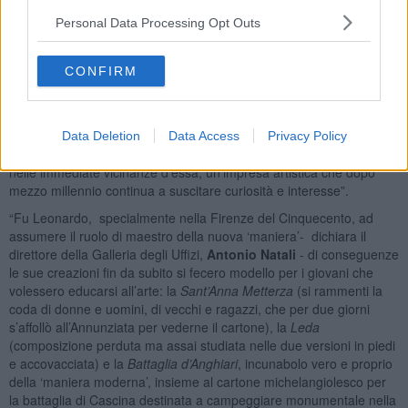
genere chiusa al pubblico.
Personal Data Processing Opt Outs
“L’esposizione della Tavola Doria nella Galleria degli Uffiz , in
vicinanza dei dipinti di Leonardo, porta all’attenzione del pubblico
CONFIRM
internazionale del museo la memoria di uno stato incompleto
dell’originale della
Battaglia di Anghiari
- spiega la Soprintendente
per il Polo Museale Fiorentino,
Cristina Acidini
- La
Tavola Doria
non risponde ai quesiti sull’effettiva presenza e consistenza della
Data Deletion
Data Access
Privacy Policy
Battaglia
progettata da Leonardo ma con ogni probabilità ci riporta
nelle immediate vicinanze d’essa, un’impresa artistica che dopo
mezzo millennio continua a suscitare curiosità e interesse”.
“Fu Leonardo, specialmente nella Firenze del Cinquecento, ad
assumere il ruolo di maestro della nuova ‘maniera’- dichiara il
direttore della Galleria degli Uffizi,
Antonio Natali
- di conseguenze
le sue creazioni fin da subito si fecero modello per i giovani che
volessero educarsi all’arte: la
Sant’Anna Metterza
(si rammenti la
coda di donne e uomini, di vecchi e ragazzi, che per due giorni
s’affollò all’Annunziata per vederne il cartone), la
Leda
(composizione perduta ma assai studiata nelle due versioni in piedi
e accovacciata) e la
Battaglia d’Anghiari
, incunabolo vero e proprio
della ‘maniera moderna’, insieme al cartone michelangiolesco per
la battaglia di Cascina destinata a campeggiare monumentale nella