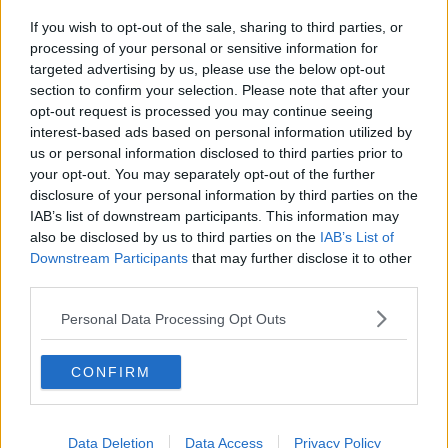
Proteggere i beni culturali dalle calamità
If you wish to opt-out of the sale, sharing to third parties, or
​“Il Frontone deve tornare ad Orbetello"
processing of your personal or sensitive information for
targeted advertising by us, please use the below opt-out
Scuola e sentenza Ue: in Toscana 4500
section to confirm your selection. Please note that after your
assunzioni
opt-out request is processed you may continue seeing
interest-based ads based on personal information utilized by
"Troppi vincoli, la pista resta irrealizzabile"
us or personal information disclosed to third parties prior to
your opt-out. You may separately opt-out of the further
Rischio mobilità per 53 lavoratori del Maggio
disclosure of your personal information by third parties on the
IAB’s list of downstream participants. This information may
Il Mibac dedica le sue Giornate ai morti di Arezzo
also be disclosed by us to third parties on the
IAB’s List of
Downstream Participants
that may further disclose it to other
Il Mibac premia il Teatro della Toscana
third parties.
L'ospedale di Pescia diventa set cinematografico
Personal Data Processing Opt Outs
Covid, sospese le domeniche gratuite al museo
CONFIRM
Approvato il decreto Ristori 4, ecco tutte le misure
Serve un impegno pubblico per Villa Massoni
Data Deletion
Data Access
Privacy Policy