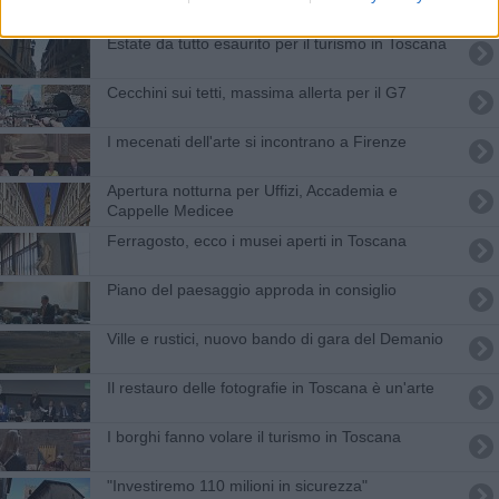
Estate da tutto esaurito per il turismo in Toscana
Cecchini sui tetti, massima allerta per il G7
I mecenati dell'arte si incontrano a Firenze
Apertura notturna per Uffizi, Accademia e
Cappelle Medicee
Ferragosto, ecco i musei aperti in Toscana
Piano del paesaggio approda in consiglio
Ville e rustici, nuovo bando di gara del Demanio
Il restauro delle fotografie in Toscana è un'arte
I borghi fanno volare il turismo in Toscana
"Investiremo 110 milioni in sicurezza"