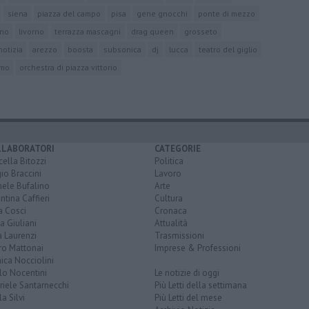
siena
piazza del campo
pisa
gene gnocchi
ponte di mezzo
rno
livorno
terrazza mascagni
drag queen
grosseto
notizia
arezzo
boosta
subsonica
dj
lucca
teatro del giglio
omo
orchestra di piazza vittorio
LLABORATORI
CATEGORIE
ella Bitozzi
Politica
io Braccini
Lavoro
hele Bufalino
Arte
ntina Caffieri
Cultura
a Cosci
Cronaca
a Giuliani
Attualità
 Laurenzi
Trasmissioni
ro Mattonai
Imprese & Professioni
ica Nocciolini
lo Nocentini
Le notizie di oggi
iele Santarnecchi
Più Letti della settimana
a Silvi
Più Letti del mese