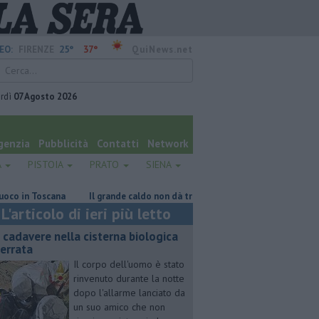
25°
37°
EO:
FIRENZE
QuiNews.net
rdì
07 Agosto 2026
genzia
Pubblicità
Contatti
Network
A
PISTOIA
PRATO
SIENA
in Toscana
Il grande caldo non dà tregua, fine settimana rovente
Ir
L'articolo di ieri più letto
 cadavere nella cisterna biologica
terrata
Il corpo dell'uomo è stato
rinvenuto durante la notte
dopo l'allarme lanciato da
un suo amico che non