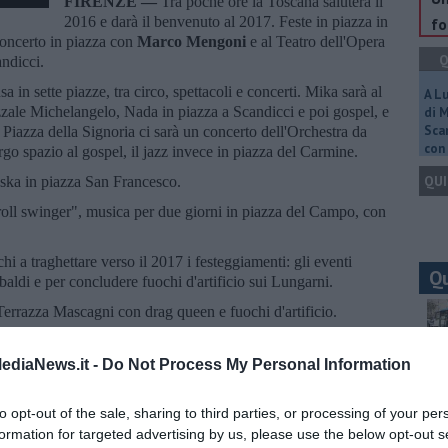
FIRENZE —
Tra poche ore la Toscana saluterà il
2016 e darà il benvenuto al 2017. Feste in piazza in
fo
 concerto in piazza con
Marco Mengoni
e al Teatro dell'Opera
Q
ndicci.
sa in sette piazze, tra circo, spettacoli e concerti. Mika sarà al
A L
zale Michelangelo, Nada in piazza a Scandicci e poi gospel, e
di 
Scar
n Piazza della Signoria ci sarà un concerto dell'Orchestra da
con 
o spazio al gospel, il jazz invece in piazza del Carmine.
QUI
ska in piazza San Francesco.
roll swinger", musica per due giorni in piazza del Campo, con
 a traghettare verso il 2017 i festeggiamenti: gli eventi
Q
baldi e per concludere fuochi d'artificio sui Lungarni.
Terrazza Mascagni con drag queen e fuochi d'artificio.
omico Dario Ballantini direttamente da Striscia la notizia, poi la
d e Contemax.
ediaNews.it -
Do Not Process My Personal Information
Ult
sta dei Subsonica, ma anche con tanti altri gruppi elettronici,
A
to opt-out of the sale, sharing to third parties, or processing of your per
formation for targeted advertising by us, please use the below opt-out s
ardo Cioni e l'orchestra Forever Seventy in piazza San Martino,