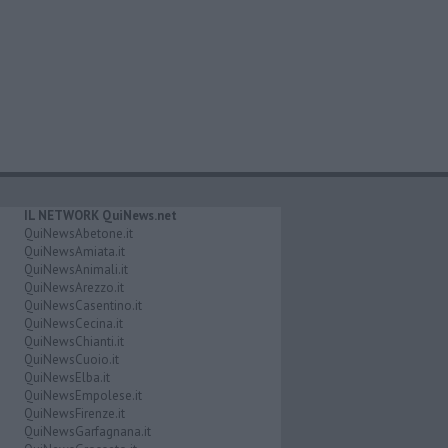
IL NETWORK QuiNews.net
QuiNewsAbetone.it
QuiNewsAmiata.it
QuiNewsAnimali.it
QuiNewsArezzo.it
QuiNewsCasentino.it
QuiNewsCecina.it
QuiNewsChianti.it
QuiNewsCuoio.it
QuiNewsElba.it
QuiNewsEmpolese.it
QuiNewsFirenze.it
QuiNewsGarfagnana.it