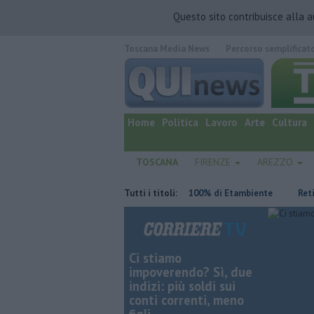
Questo sito contribuisce alla 
Toscana Media News
Percorso semplificat
quotidiano online.
Home
Politica
Lavoro
Arte
Cultura
TOSCANA
FIRENZE
AREZZO
fine settimana rovente
Iren sale al 100% di Etambiente
Tutti i titoli:
Retiambien
Ci stiamo
impoverendo? Sì, due
indizi: più soldi sui
conti correnti, meno