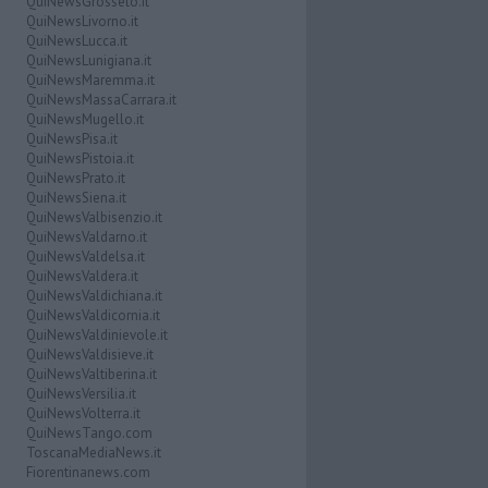
QuiNewsGrosseto.it
QuiNewsLivorno.it
QuiNewsLucca.it
QuiNewsLunigiana.it
QuiNewsMaremma.it
QuiNewsMassaCarrara.it
QuiNewsMugello.it
QuiNewsPisa.it
QuiNewsPistoia.it
QuiNewsPrato.it
QuiNewsSiena.it
QuiNewsValbisenzio.it
QuiNewsValdarno.it
QuiNewsValdelsa.it
QuiNewsValdera.it
QuiNewsValdichiana.it
QuiNewsValdicornia.it
QuiNewsValdinievole.it
QuiNewsValdisieve.it
QuiNewsValtiberina.it
QuiNewsVersilia.it
QuiNewsVolterra.it
QuiNewsTango.com
ToscanaMediaNews.it
Fiorentinanews.com