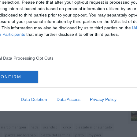
r selection. Please note that after your opt-out request is processed y
 con il “Puccini e la sua Lucca festival”.
eing interest-based ads based on personal information utilized by us or
 anno in piazza del Duomo con la musica dell'Orchestra di Piazza
disclosed to third parties prior to your opt-out. You may separately opt-
losure of your personal information by third parties on the IAB’s list of
A
. This information may also be disclosed by us to third parties on the
IA
Participants
that may further disclose it to other third parties.
A
l Data Processing Opt Outs
oscana iscriviti alla
Newsletter QUInews - ToscanaMedia.
amente nella tua casella di posta.
CONFIRM
C
ili
Data Deletion
Data Access
Privacy Policy
na
marco mengoni
nada
scandicci
circo
piazzale michelangelo
a
piazza san lorenzo
piazza del carmine
prato
roy paci