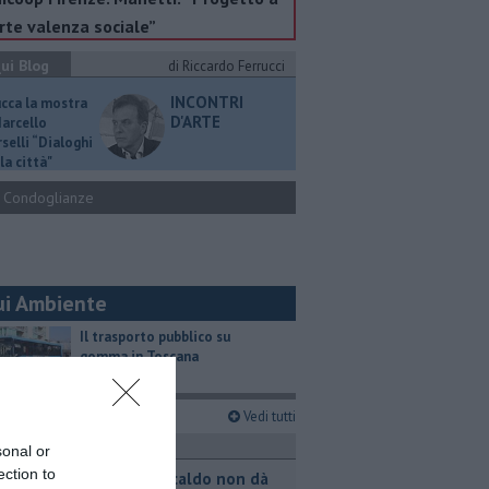
rte valenza sociale”
ui Blog
di Riccardo Ferrucci
INCONTRI
ucca la mostra
D'ARTE
Marcello
selli “Dialoghi
la città"
Condoglianze
ui Ambiente
​Il trasporto pubblico su
gomma in Toscana
imi articoli
Vedi tutti
ttualità
sonal or
ection to
Il grande caldo non dà