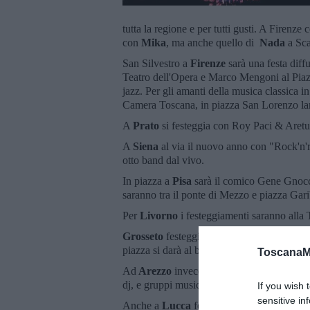
tutta la regione e per tutti gusti. A Firenze
con
Mika
, ma anche quello di
Nada
a Sca
San Silvestro a
Firenze
sarà una festa diffu
Teatro dell'Opera e Marco Mengoni al Piaz
jazz. Per gli amanti della musica classica i
Camera Toscana, in piazza San Lorenzo larg
A
Prato
si festeggia con Roy Paci & Aretu
A
Siena
al via il nuovo anno con "Rock'n'
otto band dal vivo.
In piazza a
Pisa
sarà il comico Gene Gnocchi
saranno tra il ponte di Mezzo e piazza Gari
Per
Livorno
i festeggiamenti saranno alla 
Grosseto
festeggia in piazza Dante con il c
piazza si darà al ballo con la Movida Ban
ToscanaM
Ad
Arezzo
invece concerto al Prato con Boo
dj, e gruppi musicali.
If you wish 
sensitive in
Anche a
Lucca
festa in piazza con dj Ricc