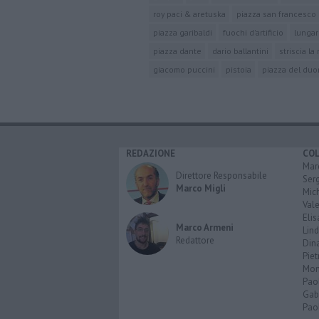
roy paci & aretuska
piazza san francesco
piazza garibaldi
fuochi d'artificio
lunga
piazza dante
dario ballantini
striscia la 
giacomo puccini
pistoia
piazza del du
REDAZIONE
CO
Marc
Direttore Responsabile
Serg
Marco Migli
Mic
Vale
Elis
Marco Armeni
Lind
Redattore
Dina
Piet
Mon
Pao
Gabr
Paol