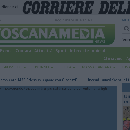
audience di
o
Aggiornato alle 15:40
MET
Vene
Eventi
Cronaca
Attualità
Sport
Interviste
Animali
Chi siamo
A
GROSSETO
LIVORNO
LUCCA
MASSA CARRARA
PIS
te, M5S: "Nessun legame con Giacetti"
Incendi, nuovi fronti di fuoco 
Un
in