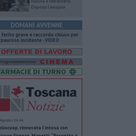
riusciva a rintracciarlo.
Disposta l'autopsia
DOMANI AVVENNE
 ferito grave e raccordo chiuso per
 pauroso incidente - VIDEO
Agosto | 14.46
bliocoop, rinnovata l'intesa con
icoop Firenze. Manetti: “Progetto a