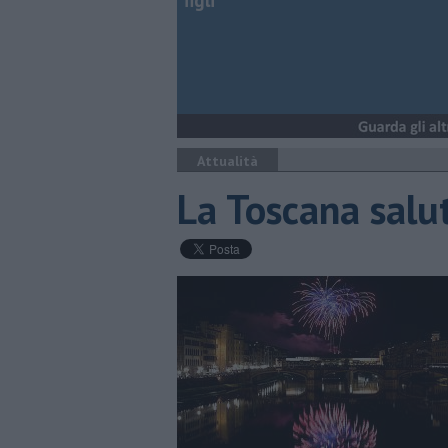
figli
Attualità
La Toscana salu