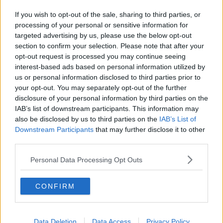
25 Aprile con protesta, sindaco contestato
If you wish to opt-out of the sale, sharing to third parties, or
Trovato morto nell'auto parcheggiata
processing of your personal or sensitive information for
targeted advertising by us, please use the below opt-out
section to confirm your selection. Please note that after your
Capodanno, la mappa degli eventi in Toscana
opt-out request is processed you may continue seeing
interest-based ads based on personal information utilized by
La mamma con la pistola fa infuriare i genitori
us or personal information disclosed to third parties prior to
your opt-out. You may separately opt-out of the further
Ti consiglio sì, i consiglieri Pd si mobilitano
disclosure of your personal information by third parties on the
IAB’s list of downstream participants. This information may
Capodanno in piazza contro il terrorismo
also be disclosed by us to third parties on the
IAB’s List of
Downstream Participants
that may further disclose it to other
Nascosti nel confessionale per rubare le offerte
third parties.
Il fatidico sì e poi di corsa al seggio
Personal Data Processing Opt Outs
C'è la Luminara, ecco il vademecum
CONFIRM
La Toscana festeggia Dante con la carica dei 101
Data Deletion
Data Access
Privacy Policy
Primo Marzo, catena umana dei lavoratori del