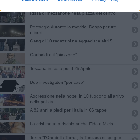
terziario
Rissa di mezzanotte nella piazza del centro
Pestaggio durante la movida, Daspo per tre
minori
Gang di 10 ragazzini ne aggredisce altri 5
Garibaldi e il "piazzone"
Toscana in festa per il 25 Aprile
​Due investigatori “per caso”
Aggressione nella notte, in 10 fuggono all'arrivo
della polizia
A 82 anni a piedi per l'Italia in 66 tappe
La crisi mette a rischio anche Fido e Micio
Torna "l'Ora della Terra", la Toscana si spegne