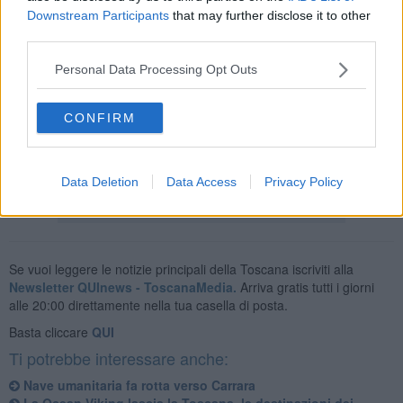
Downstream Participants
that may further disclose it to other
Il primo intervento è avvenuto nella serata di ieri quando
third parties.
l'equipaggio della Ocean Viking ha salvato salvato 97 persone, tra
cui 14 minori non accompagnati, da un’imbarcazione di legno a due
Personal Data Processing Opt Outs
piani alla deriva nell’area di ricerca e soccorso tra Tunisia e Malta.
Oggi l'equipaggio, seguendo le indicazioni del velivolo Albatross 1,
CONFIRM
che aveva avvistato una barca con molte persone a bordo nella
zona Sar maltese, ha salvato altre 50 persone.
Data Deletion
Data Access
Privacy Policy
Se vuoi leggere le notizie principali della Toscana iscriviti alla
Newsletter QUInews - ToscanaMedia.
Arriva gratis tutti i giorni
alle 20:00 direttamente nella tua casella di posta.
Basta cliccare
QUI
Ti potrebbe interessare anche:
Nave umanitaria fa rotta verso Carrara
La Ocean Viking lascia la Toscana, le destinazioni dei