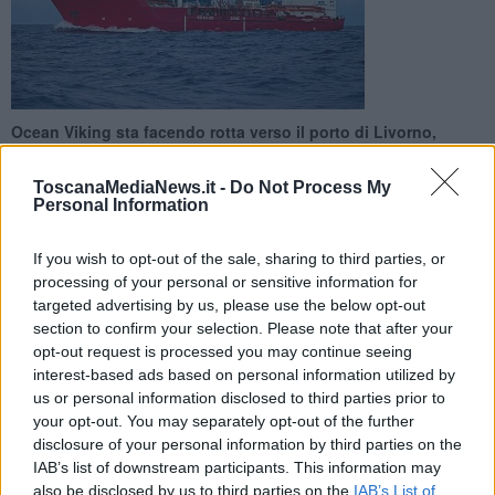
Ocean Viking sta facendo rotta verso il porto di Livorno,
assegnatole per l'attracco dopo due operazioni di salvataggio.
L'arrivo previsto per giovedì
ToscanaMediaNews.it -
Do Not Process My
Personal Information
If you wish to opt-out of the sale, sharing to third parties, or
processing of your personal or sensitive information for
targeted advertising by us, please use the below opt-out
LIVORNO —
La nave umanitaria Ocean Viking sta facendo rotta
section to confirm your selection. Please note that after your
verso il porto di Livorno con 147 naufraghi a bordo, salvati durante
opt-out request is processed you may continue seeing
una operazione di soccorso nelle acque del Mediterraneo centrale.
interest-based ads based on personal information utilized by
L'arrivo della nave Ong è attesa per giovedì. Circa tre giorni di
us or personal information disclosed to third parties prior to
navigazione la separano infatti dal porto labronico assegnatole per
your opt-out. You may separately opt-out of the further
l'attracco.
disclosure of your personal information by third parties on the
IAB’s list of downstream participants. This information may
also be disclosed by us to third parties on the
IAB’s List of