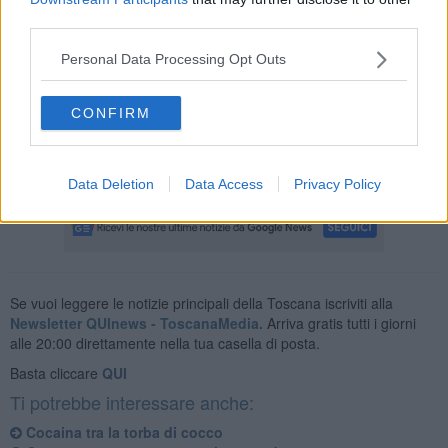
third parties.
Lo stupefacente sequestrato, una volta lavorato e trasformato in
altra sostanza, con la vendita al dettaglio, avrebbe potuto fruttare
Personal Data Processing Opt Outs
fino a 2 milioni di euro.
E’ la prima volta che viene eseguito il sequestro di una simile
tipologia di sostanza stupefacente a Livorno. Un sequestro che va
CONFIRM
ad aggiungersi a quello operato dai finanzieri e dai funzionari
doganali pochi giorni prima, quando l’11 maggio scorso, erano stati
sequestrati ben
130 chili netti di cocaina purissima.
Data Deletion
Data Access
Privacy Policy
Se vuoi leggere le notizie principali della Toscana iscriviti alla
Newsletter QUInews - ToscanaMedia.
Arriva gratis tutti i giorni
alle 20:00 direttamente nella tua casella di posta.
Basta cliccare
QUI
Ti potrebbe interessare anche:
Cocaina tra la torba di cocco