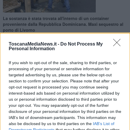
La sostanza è stata trovata all'interno di un container
proveniente dalla Repubblica Dominicana. Maxi sequestro al
porto di Livorno
ToscanaMediaNews.it -
Do Not Process My
Personal Information
If you wish to opt-out of the sale, sharing to third parties, or
LIVORNO —
L'ufficio dogane e la guardia di finanza scrivono un
processing of your personal or sensitive information for
nuovo capitolo sul libro della lotta al
narcotraffico
al porto di
targeted advertising by us, please use the below opt-out
Livorno. Il 18maggio sono infatti stati sequestrati
17,5 chili
di
section to confirm your selection. Please note that after your
codeina
, un oppiaceo molto vicino alla morfina, utilizzato come
opt-out request is processed you may continue seeing
sostanza da taglio per la cocaina oppure trasformato in eroina.
interest-based ads based on personal information utilized by
La sostanza era giunta ad opera di trafficanti, in Italia
us or personal information disclosed to third parties prior to
all’interno di un container carico di torba di cocco
your opt-out. You may separately opt-out of the further
proveniente dalla Repubblica Dominicana
.
disclosure of your personal information by third parties on the
IAB’s list of downstream participants. This information may
also be disclosed by us to third parties on the
IAB’s List of
Downstream Participants
that may further disclose it to other