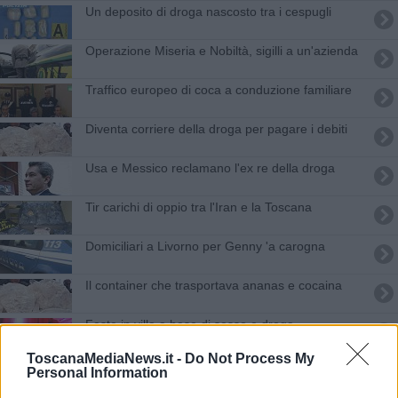
Un deposito di droga nascosto tra i cespugli
Operazione Miseria e Nobiltà, sigilli a un'azienda
Traffico europeo di coca a conduzione familiare
Diventa corriere della droga per pagare i debiti
Usa e Messico reclamano l'ex re della droga
Tir carichi di oppio tra l'Iran e la Toscana
Domiciliari a Livorno per Genny 'a carogna
Il container che trasportava ananas e cocaina
Feste in villa a base di sesso e droga
ToscanaMediaNews.it -
Do Not Process My
La signora dell'eroina
Personal Information