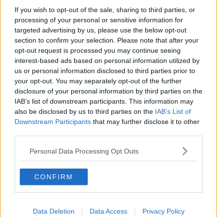
Un chilo di eroina in casa, presa spacciatrice
If you wish to opt-out of the sale, sharing to third parties, or
processing of your personal or sensitive information for
La mobile individua trafficante di droga latitante
targeted advertising by us, please use the below opt-out
section to confirm your selection. Please note that after your
Lucchini, nuove nubi sull'offerta tunisina
opt-out request is processed you may continue seeing
interest-based ads based on personal information utilized by
Un calciatore di serie A fra i narcotrafficanti
us or personal information disclosed to third parties prior to
your opt-out. You may separately opt-out of the further
Revocata la libertà condizionata per Sutera
disclosure of your personal information by third parties on the
IAB’s list of downstream participants. This information may
Quintali di marijuana dal Nord Europa alla
also be disclosed by us to third parties on the
IAB’s List of
Toscana
Downstream Participants
that may further disclose it to other
Ricercato in tutta Europa catturato a Siena
third parties.
Personal Data Processing Opt Outs
Cocaina, il figlio ordinava e il padre eseguiva
La cocaina nascosta nelle casse del vino
CONFIRM
Era ricercato da anni, arrestato ad Amsterdam
Data Deletion
Data Access
Privacy Policy
'Ndrangheta e clan della droga, abbraccio