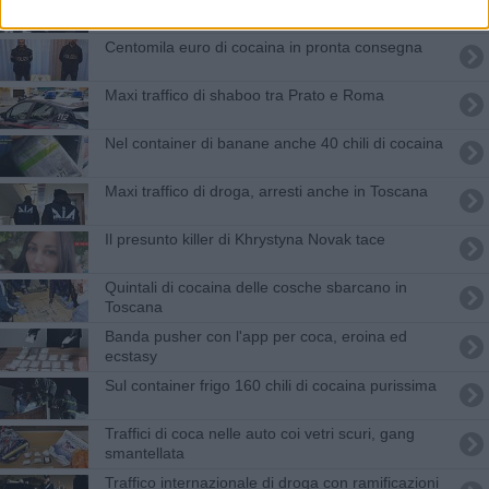
toscano
Centomila euro di cocaina in pronta consegna
Maxi traffico di shaboo tra Prato e Roma
Nel container di banane anche 40 chili di cocaina
Maxi traffico di droga, arresti anche in Toscana
Il presunto killer di Khrystyna Novak tace
Quintali di cocaina delle cosche sbarcano in
Toscana
Banda pusher con l'app per coca, eroina ed
ecstasy
Sul container frigo 160 chili di cocaina purissima
Traffici di coca nelle auto coi vetri scuri, gang
smantellata
Traffico internazionale di droga con ramificazioni