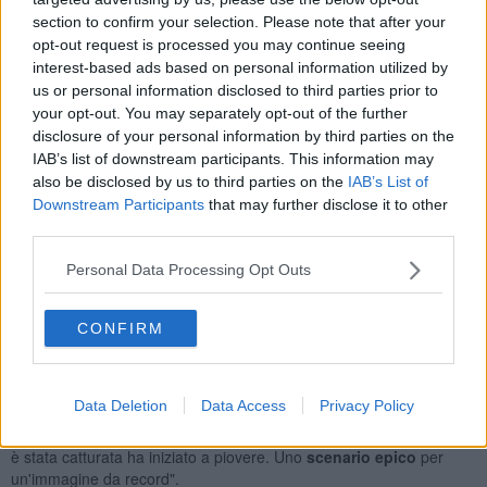
cielo più buio d'Italia, quello di Manciano in provincia di Grosseto.
section to confirm your selection. Please note that after your
A dar conto della fotografia a una manciata di ore dalla prima
opt-out request is processed you may continue seeing
passeggiata spaziale 'privata' è l'astrofisico
Gianluca Masi
in una
interest-based ads based on personal information utilized by
nota sul sito del Virtual Telescope Project. Quando la sua immagine
us or personal information disclosed to third parties prior to
è stata catturata, la navicella si trovava a circa
1.100 chilometri di
your opt-out. You may separately opt-out of the further
distanza dal punto di osservazione
e a 200 chilometri circa dalla
disclosure of your personal information by third parties on the
superficie terrestre.
IAB’s list of downstream participants. This information may
also be disclosed by us to third parties on the
IAB’s List of
Downstream Participants
that may further disclose it to other
third parties.
Nella foto si vede con chiarezza il
punto luminoso della capsula
.
L'occhio esperto di Masi, responsabile scientifico del Virtual
Personal Data Processing Opt Outs
Telescope Project, individua nella zona più scura sul lato destro
dell'immagine alcune chiome di alberi.
CONFIRM
"Catturare la navicella spaziale è stato un
compito estremo
-
scrive Masi nel resoconto di quella che sa d'impresa - perché si
muoveva molto velocemente (0,2gradi/s) ed estremamente bassa
Data Deletion
Data Access
Privacy Policy
(<6 gradi) sopra l'orizzonte nord-orientale, sotto un cielo nuvoloso
all'80%, con fulmini tutt'intorno. Cinque minuti dopo che l'immagine
è stata catturata ha iniziato a piovere. Uno
scenario epico
per
un'immagine da record".