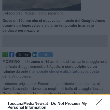
L'elisoccorso Pegaso (foto di repertorio)
Grave un 69enne che si trovava sul litorale del Quagliodromo
durante un improvviso e violento temporale: in arresto
cardiaco per mezz'ora
PIOMBINO —
Un
uomo di 69 anni
, che si trovava in spiaggia nella
mattinata di oggi, domenica 3 Agosto,
è stato colpito da un
fulmine
durante il
temporale che si è abbattuto sulla costa
della Valdicornia
.
Il 69enne, originario di Piombino ma residente in Lombardia, si
stava rilassando insieme alla moglie nel tratto di spiaggia libera al
Quagliodromo
, nelle immediate vicinanze della centrale Enel.
ToscanaMediaNews.it -
Do Not Process My
Personal Information