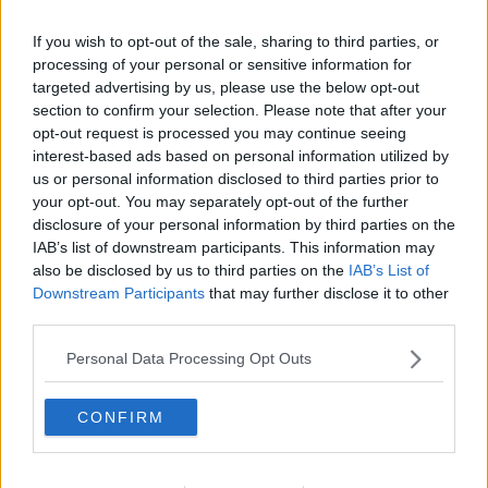
Secondo le prime ricostruzioni, il fulmine si è abbattuto proprio
If you wish to opt-out of the sale, sharing to third parties, or
dove si trovava l'uomo, andato in
arresto
processing of your personal or sensitive information for
cardiaco
e
immediatamente soccorso dalla moglie
.
targeted advertising by us, please use the below opt-out
Fortunatamente, dopo le manovre, l'uomo ha ricominciato a
respirare e il cuore ha ripreso a battere.
section to confirm your selection. Please note that after your
opt-out request is processed you may continue seeing
Sul posto si sono attivati subito i volontari della
Croce Rossa
, che
interest-based ads based on personal information utilized by
hanno allertato il 118. Il personale sanitario, dopo 30 minuti di
us or personal information disclosed to third parties prior to
manovre per la rianimazione, ha richiesto l'intervento
your opt-out. You may separately opt-out of the further
dell'
elisoccorso Pegaso
che ha trasferito l'uomo all'ospedale di
disclosure of your personal information by third parties on the
Grosseto. Sono intervenuti anche i
Vigili del Fuoco
.
IAB’s list of downstream participants. This information may
also be disclosed by us to third parties on the
IAB’s List of
Downstream Participants
that may further disclose it to other
third parties.
Personal Data Processing Opt Outs
CONFIRM