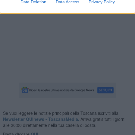
Data Deletion
Data Access
Privacy Policy
Se vuoi leggere le notizie principali della Toscana iscriviti alla
Newsletter QUInews - ToscanaMedia.
Arriva gratis tutti i giorni
alle 20:00 direttamente nella tua casella di posta.
Basta cliccare
QUI