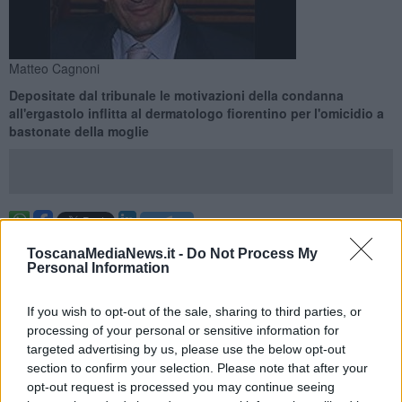
Matteo Cagnoni
Depositate dal tribunale le motivazioni della condanna
all'ergastolo inflitta al dermatologo fiorentino per l'omicidio a
bastonate della moglie
RAVENNA —
La condanna all'ergastolo per
Matteo Cagnoni
, 53
ToscanaMediaNews.it -
Do Not Process My
anni fiorentino, è arrivata lo scorso 22 giugno
(vedi articoli
Personal Information
correlati)
. Oggi sono state depositate le 374 pagine con le
motivazioni della sentenza. La "verità processuale che si consegna"
If you wish to opt-out of the sale, sharing to third parties, or
alla Corte d'Assise di Ravenna, si legge, "è quella che vede Matteo
processing of your personal or sensitive information for
Cagnoni avere definitivamente marchiato con il rosso del
sangue
targeted advertising by us, please use the below opt-out
con entrambe le mani, la propria responsabilità". Si tratta delle
section to confirm your selection. Please note that after your
impronte palmari trovate nella villa di famiglia nel centro di Ravenna
nella quale si è consumato l'omicidio di
Giulia Ballestri
, 39 anni
opt-out request is processed you may continue seeing