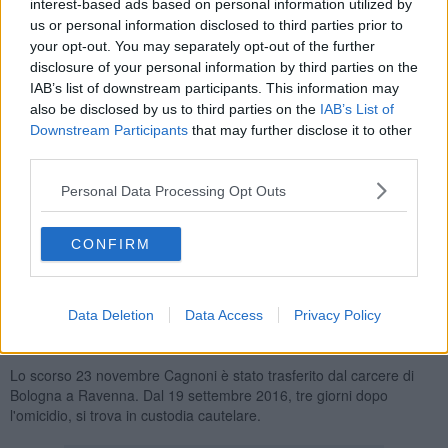
moglie del dermatologo fiorentino, finita a bastonate il 16 settembre
interest-based ads based on personal information utilized by
2016.
us or personal information disclosed to third parties prior to
your opt-out. You may separately opt-out of the further
Dalla ricostruzione fatta dai giudici emergerebbe anche una
disclosure of your personal information by third parties on the
ricostruzione parzialmente nuova del delitto, con la vittima
IAB’s list of downstream participants. This information may
scaraventata
dalla furia dei colpi oltre la balaustra del ballatoio sul
also be disclosed by us to third parties on the
IAB’s List of
quale era stata attirata con la scusa di esaminare dei quadri per poi
Downstream Participants
that may further disclose it to other
cadere nel salone sottostante.
third parties.
Personal Data Processing Opt Outs
Nelle motivazioni si legge anche che per la Corte "è bene rimarcare
che proprio la natura zoppicante, cangiante, fallace oltre che
CONFIRM
mistificatoria e per la gran parte menzognera" di quanto dichiarato
dal dermatologo, "ha spesso instradato l'operato" dell'accusa la
quale avrebbe addirittura, "proprio seguendo le tracce dichiarative
Data Deletion
Data Access
Privacy Policy
di Cagnoni, introitato notevoli e anche decisivi supplementi
d'indagine".
Lo scorso 23 novembre Cagnoni è stato trasferito dal carcere di
Bologna a Ravenna. Dal 19 settembre 2016, tre giorni dopo
l'omicidio, si trova in custodia cautelare.