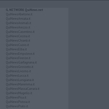
IL NETWORK QuiNews.net
QuiNewsAbetone.it
QuiNewsAmiata.it
QuiNewsAnimali.it
QuiNewsArezzo.it
QuiNewsCasentino.it
QuiNewsCecina.it
QuiNewsChianti.it
QuiNewsCuoio.it
QuiNewsElba.it
QuiNewsEmpolese.it
QuiNewsFirenze.it
QuiNewsGarfagnana.it
QuiNewsGrosseto.it
QuiNewsLivorno.it
QuiNewsLucca.it
QuiNewsLunigiana.it
QuiNewsMaremma.it
QuiNewsMassaCarrara.it
QuiNewsMugello.it
QuiNewsPisa.it
QuiNewsPistoia.it
QuiNewsPrato.it