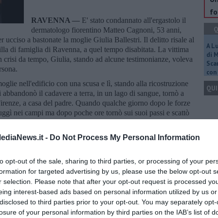
fo
RAVENNA —
E' stato condannato all'ergastolo il
Q
dermatologo fiorentino Matteo Cagnoni, 53 anni,
ucciso a bastonate la moglie Giulia Ballestri. Il delitto risale al
A L
la di famiglia di Ravenna, a quel tempo disabitata. La vittima
di 
 crisi da tempo, Giulia, stando ad alcune testimonianze, voleva
Scar
ersona.
con 
moglie nell'edificio con una scusa e lì, stando alla ricostruzione
QUI
oi abbandonò il cadavere a terra, in un lago di sangue, tornò a
 a Firenze, a casa del padre. Quando qualche giorno dopo le forze
uggì nei campi ma dopo poche ore tornò sui suoi passi e scattò
Q
nte ma la Corte, nella sentenza, ha accolto totalmente la tesi del
ediaNews.it -
Do Not Process My Personal Information
tà e della premeditazione.
to opt-out of the sale, sharing to third parties, or processing of your per
, il fratello di Giulia, i giudici hanno fissato un risarcimento di tre
arti civili, fra cui il Comune di Ravenna.
formation for targeted advertising by us, please use the below opt-out s
r selection. Please note that after your opt-out request is processed y
Ult
unciato il ricorso in appello.
eing interest-based ads based on personal information utilized by us or
A
disclosed to third parties prior to your opt-out. You may separately opt-
losure of your personal information by third parties on the IAB’s list of