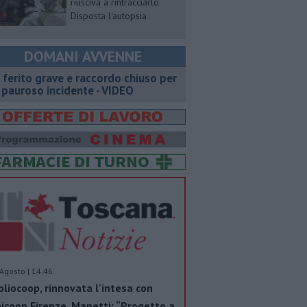
riusciva a rintracciarlo.
Disposta l'autopsia
DOMANI AVVENNE
 ferito grave e raccordo chiuso per
 pauroso incidente - VIDEO
Agosto | 14.46
bliocoop, rinnovata l'intesa con
icoop Firenze. Manetti: “Progetto a