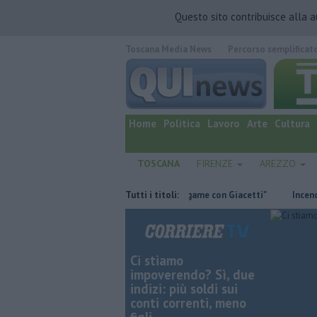
Questo sito contribuisce alla 
Toscana Media News
Percorso semplificat
quotidiano online.
Home
Politica
Lavoro
Arte
Cultura
TOSCANA
FIRENZE
AREZZO
te
Retiambiente, M5S: "Nessun legame con Giacetti"
Tutti i titoli:
Incendi, nuov
Ci stiamo
impoverendo? Sì, due
indizi: più soldi sui
conti correnti, meno