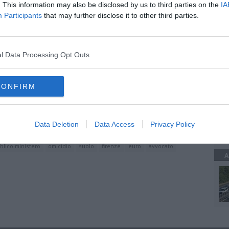
. This information may also be disclosed by us to third parties on the
IA
Participants
that may further disclose it to other third parties.
oscana iscriviti alla
Newsletter QUInews - ToscanaMedia.
A
amente nella tua casella di posta.
l Data Processing Opt Outs
CONFIRM
C
e le accuse
a mattanza"
della morte
Data Deletion
Data Access
Privacy Policy
blico ministero
omicidio
suolo
firenze
euro
avvocato
A