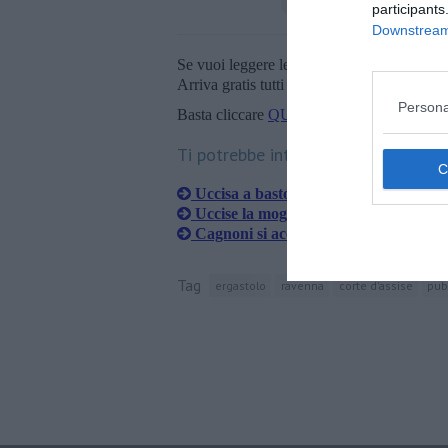
participants
Downstream 
Se vuoi leggere le notizie principali della T
Arriva gratis tutti i giorni alle 20:00 dirett
Persona
Basta cliccare
QUI
Ti potrebbe interessare anche:
Uccisa a bastonate, Cagnoni nega tutt
Uccise la moglie, la pm: "E' stata un
Cagnoni si accascia davanti al video 
Tag
ergastolo
ravenna
corte d'assise
pub