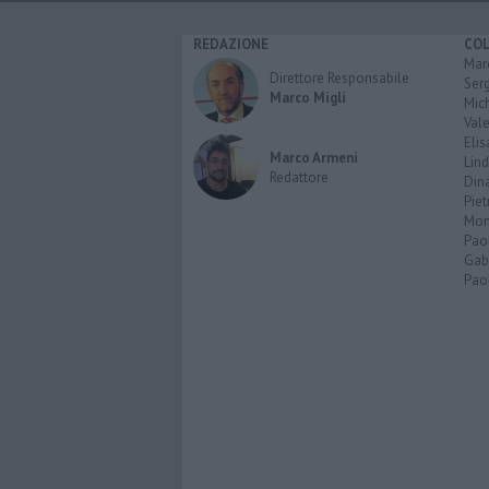
REDAZIONE
CO
Marc
Direttore Responsabile
Serg
Marco Migli
Mic
Vale
Elis
Marco Armeni
Lind
Redattore
Dina
Piet
Mon
Pao
Gabr
Paol