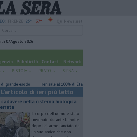
25°
37°
EO:
FIRENZE
QuiNews.net
rdì
07 Agosto 2026
genzia
Pubblicità
Contatti
Network
A
PISTOIA
PRATO
SIENA
ande esodo
Iren sale al 100% di Etambiente
Retiambiente, M5S: "N
L'articolo di ieri più letto
 cadavere nella cisterna biologica
terrata
Il corpo dell'uomo è stato
rinvenuto durante la notte
dopo l'allarme lanciato da
un suo amico che non