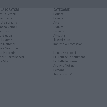
LLABORATORI
CATEGORIE
ella Bitozzi
Politica
io Braccini
Lavoro
hele Bufalino
Arte
ntina Caffieri
Cultura
a Cosci
Cronaca
a Giuliani
Attualità
 Laurenzi
Trasmissioni
ro Mattonai
Imprese & Professioni
ica Nocciolini
lo Nocentini
Le notizie di oggi
iele Santarnecchi
Più Letti della settimana
a Silvi
Più Letti del mese
Archivio Notizie
Persone
Toscani in TV