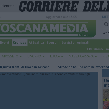
audience di
o
Aggiornato alle 15:05
MET
Vene
Eventi
Cronaca
Attualità
Sport
Interviste
Animali
Chi siamo
A
GROSSETO
LIVORNO
LUCCA
MASSA CARRARA
PIS
i fronti di fuoco in Toscana
Strade da bollino nero nel weekend di gr
Un
in