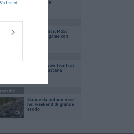
Etambiente
B’s List of
ttualità
Retiambiente, M5S:
"Nessun legame con
Giacetti"
ronaca
Incendi, nuovi fronti di
fuoco in Toscana
ttualità
Strade da bollino nero
nel weekend di grande
esodo