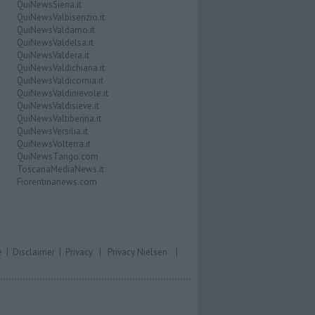
QuiNewsSiena.it
QuiNewsValbisenzio.it
QuiNewsValdarno.it
QuiNewsValdelsa.it
QuiNewsValdera.it
QuiNewsValdichiana.it
QuiNewsValdicornia.it
QuiNewsValdinievole.it
QuiNewsValdisieve.it
QuiNewsValtiberina.it
QuiNewsVersilia.it
QuiNewsVolterra.it
QuiNewsTango.com
ToscanaMediaNews.it
Fiorentinanews.com
e
|
Disclaimer
|
Privacy
|
Privacy Nielsen
|