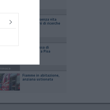
ronaca
Ritrovato senza vita
dopo giorni di ricerche
ttualità
Nuova scossa di
terremoto a Pisa
ronaca
Fiamme in abitazione,
anziana ustionata