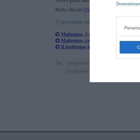
Arriva gratis tutti i giorni alle 20:00 dirett
Downstream 
Basta cliccare
QUI
Ti potrebbe interessare anche:
Persona
Maltempo, 5 milioni di euro per i dan
Maltempo, continua il censimento dei
Il maltempo investe la Toscana, danni 
Tag
cerreto guidi
ingegneria civile
vigili de
scuola dell'infanzia
scuola