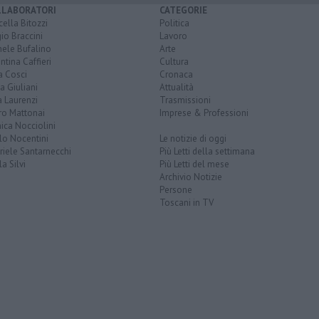
LLABORATORI
CATEGORIE
ella Bitozzi
Politica
io Braccini
Lavoro
hele Bufalino
Arte
ntina Caffieri
Cultura
a Cosci
Cronaca
a Giuliani
Attualità
 Laurenzi
Trasmissioni
ro Mattonai
Imprese & Professioni
ica Nocciolini
lo Nocentini
Le notizie di oggi
iele Santarnecchi
Più Letti della settimana
a Silvi
Più Letti del mese
Archivio Notizie
Persone
Toscani in TV