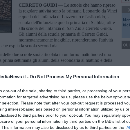
CERRETO GUIDI —
Le scuole che hanno ripreso
Q
la regolare attività sono la primaria Leonardo da Vinci
e quella dell'infanzia di Lazzeretto e l'asilo nido, la
Mem
scuola dell'infanzia e quella primaria di Stabbia, oltre
big
alla scuola dell'infanzia di San Zio a Cerreto Guidi.
Gli alunni della scuola primaria di Cerreto Guidi,
momentaneamente inagibile, riprenderanno l'attività
QUI
o che ospita la scuola secondaria.
ni
delle due scuole sarà articolata in un turno mattutino ed uno
 prima settimana gli alunni della secondaria al mattino e della
Q
.45 alle ore 11.45 mentre quello pomeridiano dalle ore 13.30 alle
ediaNews.it -
Do Not Process My Personal Information
rni, dal lunedì al venerdì, per la scuola secondaria, e su 6 giorni,
 con l'orario apertura il sabato sarà dalle ore 8.00 alle ore 12.00.
to opt-out of the sale, sharing to third parties, or processing of your per
formation for targeted advertising by us, please use the below opt-out s
Ult
r selection. Please note that after your opt-out request is processed y
eing interest-based ads based on personal information utilized by us or
B
disclosed to third parties prior to your opt-out. You may separately opt-
losure of your personal information by third parties on the IAB’s list of
oscana iscriviti alla
Newsletter QUInews - ToscanaMedia.
. This information may also be disclosed by us to third parties on the
IA