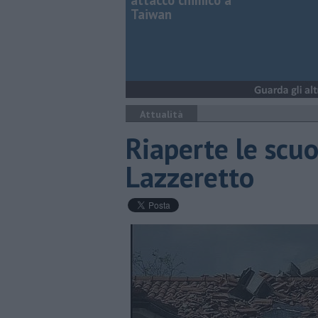
attacco chimico a
Taiwan
Attualità
Riaperte le scuo
Lazzeretto