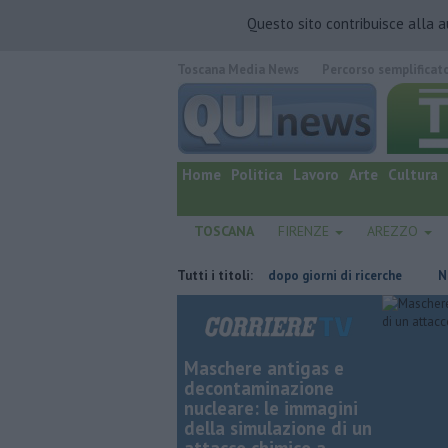
Questo sito contribuisce alla 
Toscana Media News
Percorso semplificat
quotidiano online.
Home
Politica
Lavoro
Arte
Cultura
TOSCANA
FIRENZE
AREZZO
pagna-Italia
Ritrovato senza vita dopo giorni di ricerche
Tutti i titoli:
Nuova sc
Maschere antigas e
decontaminazione
nucleare: le immagini
della simulazione di un