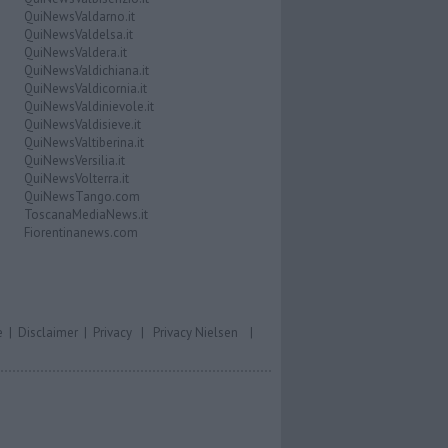
QuiNewsValdarno.it
QuiNewsValdelsa.it
QuiNewsValdera.it
QuiNewsValdichiana.it
QuiNewsValdicornia.it
QuiNewsValdinievole.it
QuiNewsValdisieve.it
QuiNewsValtiberina.it
QuiNewsVersilia.it
QuiNewsVolterra.it
QuiNewsTango.com
ToscanaMediaNews.it
Fiorentinanews.com
e
|
Disclaimer
|
Privacy
|
Privacy Nielsen
|