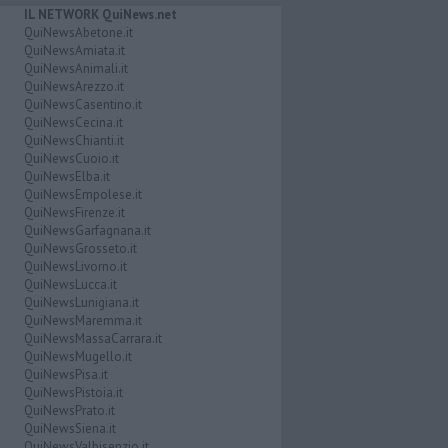
IL NETWORK QuiNews.net
QuiNewsAbetone.it
QuiNewsAmiata.it
QuiNewsAnimali.it
QuiNewsArezzo.it
QuiNewsCasentino.it
QuiNewsCecina.it
QuiNewsChianti.it
QuiNewsCuoio.it
QuiNewsElba.it
QuiNewsEmpolese.it
QuiNewsFirenze.it
QuiNewsGarfagnana.it
QuiNewsGrosseto.it
QuiNewsLivorno.it
QuiNewsLucca.it
QuiNewsLunigiana.it
QuiNewsMaremma.it
QuiNewsMassaCarrara.it
QuiNewsMugello.it
QuiNewsPisa.it
QuiNewsPistoia.it
QuiNewsPrato.it
QuiNewsSiena.it
QuiNewsValbisenzio.it