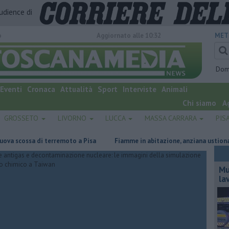
audience di
o
Aggiornato alle 10:32
MET
Dom
Eventi
Cronaca
Attualità
Sport
Interviste
Animali
Chi siamo
A
GROSSETO
LIVORNO
LUCCA
MASSA CARRARA
PIS
ossa di terremoto a Pisa
Fiamme in abitazione, anziana ustionata
Mu
la