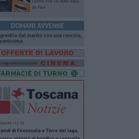
l'uomo non c'è stato nulla
da fare
DOMANI AVVENNE
gredita dal marito con una roncola,
gravissima
Agosto | 12.31
cendi di Firenzuola e Torre del lago,
 corso attività di bonifica e controllo