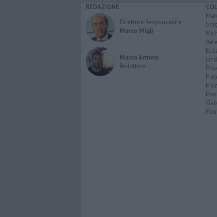
REDAZIONE
CO
Marc
Direttore Responsabile
Serg
Marco Migli
Mic
Vale
Elis
Marco Armeni
Lind
Redattore
Dina
Piet
Mon
Pao
Gabr
Paol