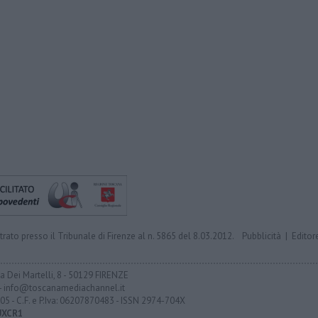
trato presso il Tribunale di Firenze al n. 5865 del 8.03.2012.
Pubblicità
|
Editor
ia Dei Martelli, 8 - 50129 FIRENZE
- info@toscanamediachannel.it
05 - C.F. e P.Iva: 06207870483 - ISSN 2974-704X
UXCR1