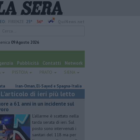
25°
36°
EO:
FIRENZE
QuiNews.net
enica
09 Agosto 2026
genzia
Pubblicità
Contatti
Network
A
PISTOIA
PRATO
SIENA
Iran-Oman, El-Sayed e Spagna-Italia
Ritrovato senza vita dopo giorni
L'articolo di ieri più letto
ore a 61 anni in un incidente sul
voro
L'allarme è scattato nella
tarda serata di ieri. Sul
posto sono intervenuti i
sanitari del 118 ma per