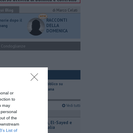
ui Blog
di Marco Celati
RACCONTI
orie dopo il
DELLA
 bang
DOMENICA
Condoglianze
ui Ambiente
​Il trasporto pubblico su
gomma in Toscana
sonal or
ection to
imi articoli
ou may
Vedi tutti
 personal
revemondo
out of the
Iran-Oman, El-Sayed e
 downstream
Spagna-Italia
B’s List of