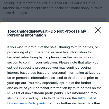
Pierluigi, era membro del cda di Banca Etruria dal 2011 e ne
sarebbe diventato vicepresidente poche settimane dopo, durante il
mese di maggio.
ToscanaMediaNews.it -
Do Not Process My
Consoli ha dichiarato che la Boschi presenziò all'incontro per circa
Personal Information
un quarto d'ora e poi se ne andò senza aver mai aperto bocca.
Nella riunione, Consoli e i vertici di Banca Etruria parlarono della
If you wish to opt-out of the sale, sharing to third parties, or
lettera ricevuta da entrambi gli istituti in cui la Banca d'Italia, alla
processing of your personal or sensitive information for
luce della difficile situazione economica sia della banca veneta che
targeted advertising by us, please use the below opt-out
di quella toscana, faceva riferimento all'eventualità di una fusione
section to confirm your selection. Please note that after your
con un altro gruppo bancario di "elevato standing", indicandolo
opt-out request is processed you may continue seeing
nella Popolare di Vicenza, e precisando che gli allora membri dei
interest-based ads based on personal information utilized by
consigli di amministrazione non avrebbero potuto rimanere al loro
us or personal information disclosed to third parties prior to
posto nel nuovo istituto nato dalla fusione. Consoli ha sottolineato
your opt-out. You may separately opt-out of the further
di essere andato all'incontro con i colleghi di Banca Etruria solo per
disclosure of your personal information by third parties on the
conoscere le loro intenzioni, ovvero "se si sarebbero dimessi a
IAB’s list of downstream participants. This information may
seguito della lettera di Bankitalia e come si sarebbero comportati".
also be disclosed by us to third parties on the
IAB’s List of
"Noi di Veneto Banca poi siamo andati tutti a casa, quelli di Banca
Downstream Participants
that may further disclose it to other
Etruria no" ha detto l'ex ad.
third parties.