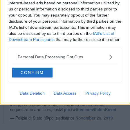
interest-based ads based on personal information utilized by
us or personal information disclosed to third parties prior to
your opt-out. You may separately opt-out of the further
disclosure of your personal information by third parties on the
L'inchiesta denominata "Ombre Nere", avviata da circa due anni, è
IAB’s list of downstream participants. This information may
coadiuvata dagli uffici della Digos di Siracusa, Milano, Monza
also be disclosed by us to third parties on the
IAB’s List of
Brianza, Bergamo, Cremona, Genova, Imperia, Livorno, Messina
Downstream Participants
that may further disclose it to other
Torino, Cuneo, Padova, Verona, Vicenza e Nuoro.
third parties.
Dalle indagini svolte dalla polizia è emerso che gli indagati
reclutavano affiliati attraverso i social network oltre ad aver definito
Personal Data Processing Opt Outs
la struttura interna e territoriale del movimento, creato il simbolo e
redatto il programma. Avevano creato anche una chat chiusa
CONFIRM
denominata ''Militia'', finalizzata all'addestramento dei militanti.
Enna operazione "Ombre nere"
Indagati estremisti destra. Volevano fondare movimento
Data Deletion
Data Access
Privacy Policy
d’ispirazione filonazista, xenofoba, antisemita anche con
proselitismo social
#Digos
, Servizio antiterrorismo interno
#Dcpp
con collaborazione Servizio
#PoliziaPostale
sequestrano armi e esplosivi
pic.twitter.com/iIbkihKmed
— Polizia di Stato (@poliziadistato)
November 28, 2019