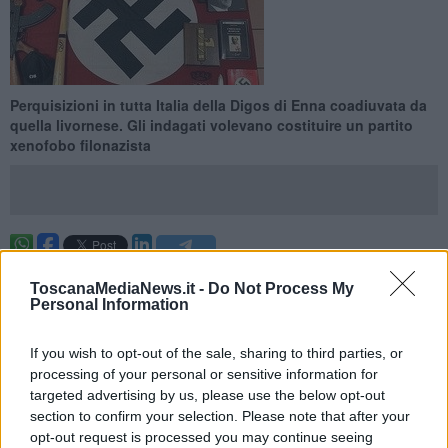
Perquisizioni in tutta Italia della Digos di Enna coadiuvata da
quella livornese. Gli indagati volevano costituire un partito
xenofobo filonazista
ROMA —
Dopo poche settimane dall'inchiesta che ha visto la
ToscanaMediaNews.it -
Do Not Process My
Toscana al centro di una indagine per estremismo di destra,
Personal Information
adesso un nuovo blitz della Digos ha sgominato un movimento
filonazista, antisemita e xenofobo denominato "Partito
Nazionalsocialista Italiano dei Lavoratori". Questo quello che
If you wish to opt-out of the sale, sharing to third parties, or
volevano creare un gruppo di estremisti di destra, bloccati grazie
processing of your personal or sensitive information for
alle indagini della Digos di Enna e del servizio antiterrorismo.
targeted advertising by us, please use the below opt-out
section to confirm your selection. Please note that after your
Diciannove le perquisizioni effettuate da questa mattina dagli agenti
opt-out request is processed you may continue seeing
di polizia contro soggetti ritenuti legati a gruppi dell'estrema destra.