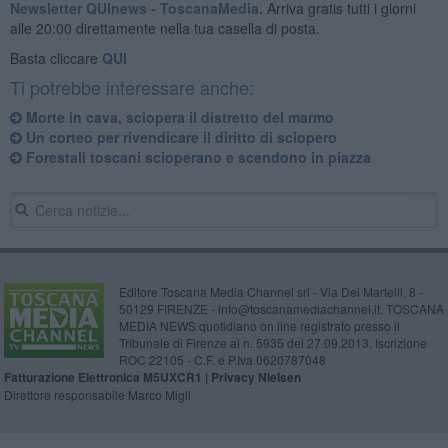
Newsletter QUInews - ToscanaMedia.
Arriva gratis tutti i giorni
alle 20:00 direttamente nella tua casella di posta.
Basta cliccare
QUI
Ti potrebbe interessare anche:
Morte in cava, sciopera il distretto del marmo
Un corteo per rivendicare il diritto di sciopero
Forestali toscani scioperano e scendono in piazza
Editore Toscana Media Channel srl - Via Dei Martelli, 8 -
50129 FIRENZE - info@toscanamediachannel.it. TOSCANA
MEDIA NEWS quotidiano on line registrato presso il
Tribunale di Firenze al n. 5935 del 27.09.2013. Iscrizione
ROC 22105 - C.F. e P.Iva 0620787048
Fatturazione Elettronica M5UXCR1 |
Privacy Nielsen
Direttore responsabile Marco Migli