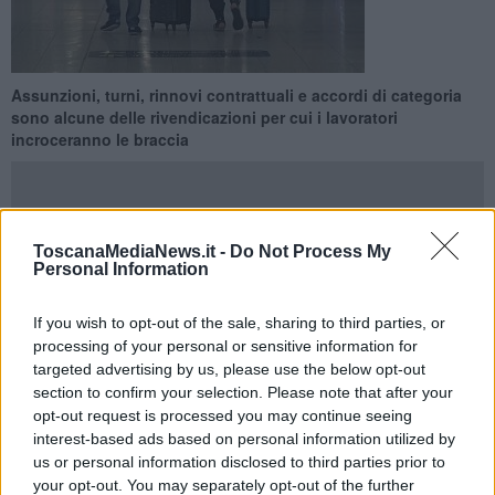
Assunzioni, turni, rinnovi contrattuali e accordi di categoria
sono alcune delle rivendicazioni per cui i lavoratori
incroceranno le braccia
ToscanaMediaNews.it -
Do Not Process My
Personal Information
ROMA —
Si annuncia una settimana di disagi per chi viaggia, con
scioperi sia nel trasporto ferroviario che in quello aereo
con
conseguente servizio a singhiozzo nelle giornate verso il fine
If you wish to opt-out of the sale, sharing to third parties, or
settimana, dunque proprio in coincidenza col picco degli
processing of your personal or sensitive information for
spostamenti. Assunzioni, turni, rinnovi contrattuali e accordi di
targeted advertising by us, please use the below opt-out
categoria sono alcune delle rivendicazioni per cui i lavoratori
section to confirm your selection. Please note that after your
incroceranno le braccia a seconda dei settori.
opt-out request is processed you may continue seeing
interest-based ads based on personal information utilized by
Ma ecco cosa aspetta il popolo dei vacanzieri o chi si dovrà
us or personal information disclosed to third parties prior to
spostare per altri motivi. Si parte
giovedì prossimo 13 Luglio
,
your opt-out. You may separately opt-out of the further
quando è stato confermato lo sciopero nazionale di 24 ore del