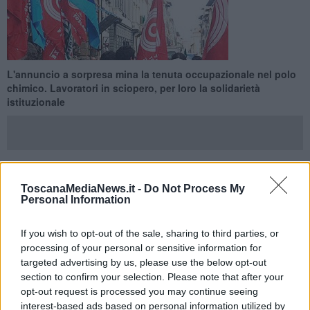
L'annuncio a sorpresa mina la tenuta occupazionale nel polo
chimico. Lavoratori in sciopero, per loro la solidarietà
istituzionale
ToscanaMediaNews.it -
Do Not Process My
SCARLINO —
Solo pochi giorni fa il Ceo dell'azienda aveva avuto
Personal Information
un incontro in Regione per definire la prospettive produttive e
adesso la doccia fredda: Venator Italy srl licenzia ed ha attivato la
procedura di riduzione per il 25% del personale. Totale: 41
If you wish to opt-out of the sale, sharing to third parties, or
lavoratori su cui pende la scure della perdita del posto di lavoro.
processing of your personal or sensitive information for
targeted advertising by us, please use the below opt-out
La notizia ieri è arrivata come un fulmine a ciel sereno, così oggi i
section to confirm your selection. Please note that after your
lavoratori del polo chimico di Scarlino sono in sciopero e dalla loro
opt-out request is processed you may continue seeing
si schierano sindacati e istituzioni.
interest-based ads based on personal information utilized by