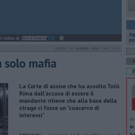
Ag
pe
LUNEDÌ
22 GIUGNO 2015
ORE 13:31
 solo mafia
La Corte di assise che ha assolto Totò
Riina dall'accusa di essere il
mandante ritiene che alla base della
strage ci fosse un "coacervo di
interessi"
05 
In
Se