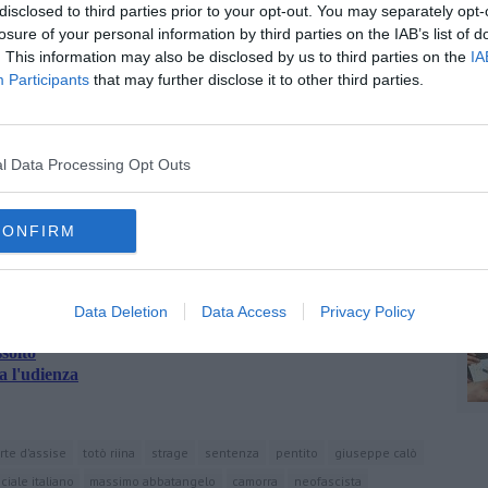
disclosed to third parties prior to your opt-out. You may separately opt-
endere a patti".
losure of your personal information by third parties on the IAB’s list of
ti di diversa natura" che hanno "trovato coagulo" con l'attentato
S
. This information may also be disclosed by us to third parties on the
IA
Participants
that may further disclose it to other third parties.
l Data Processing Opt Outs
C
oscana iscriviti alla
Newsletter QUInews - ToscanaMedia.
CONFIRM
amente nella tua casella di posta.
A
Data Deletion
Data Access
Privacy Policy
ssolto
a l'udienza
rte d'assise
totò riina
strage
sentenza
pentito
giuseppe calò
iale italiano
massimo abbatangelo
camorra
neofascista