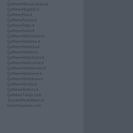
QuiNewsMassaCarrara.it
QuiNewsMugello.it
QuiNewsPisa.it
QuiNewsPistoia.it
QuiNewsPrato.it
QuiNewsSiena.it
QuiNewsValbisenzio.it
QuiNewsValdarno.it
QuiNewsValdelsa.it
QuiNewsValdera.it
QuiNewsValdichiana.it
QuiNewsValdicornia.it
QuiNewsValdinievole.it
QuiNewsValdisieve.it
QuiNewsValtiberina.it
QuiNewsVersilia.it
QuiNewsVolterra.it
QuiNewsTango.com
ToscanaMediaNews.it
Fiorentinanews.com