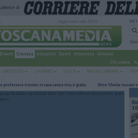
audience di
o
Aggiornato alle 20:25
MET
Gio
Eventi
Cronaca
Attualità
Sport
Interviste
Animali
Chi siamo
A
GROSSETO
LIVORNO
LUCCA
MASSA CARRARA
PIS
sore trovato in casa senza vita, è giallo
Oltre 55mila toscani vivono i
Ri
10