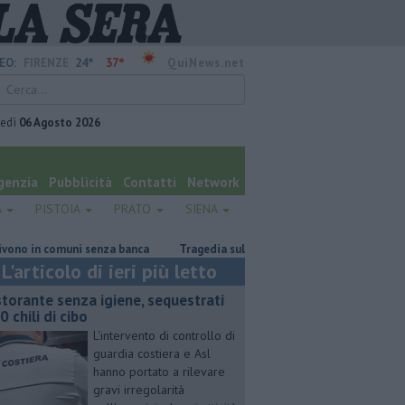
24°
37°
EO:
FIRENZE
QuiNews.net
vedì
06 Agosto 2026
genzia
Pubblicità
Contatti
Network
A
PISTOIA
PRATO
SIENA
n comuni senza banca
Tragedia sulle Apuane, muore davanti ai nipoti
L'articolo di ieri più letto
storante senza igiene, sequestrati
0 chili di cibo
L'intervento di controllo di
guardia costiera e Asl
hanno portato a rilevare
gravi irregolarità