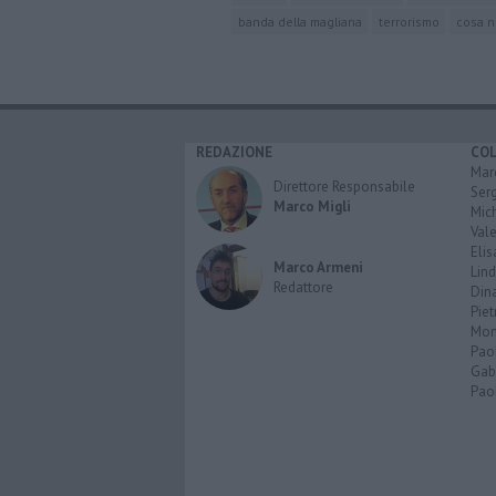
banda della magliana
terrorismo
cosa n
REDAZIONE
CO
Marc
Direttore Responsabile
Serg
Marco Migli
Mic
Vale
Elis
Marco Armeni
Lind
Redattore
Dina
Piet
Mon
Pao
Gabr
Paol