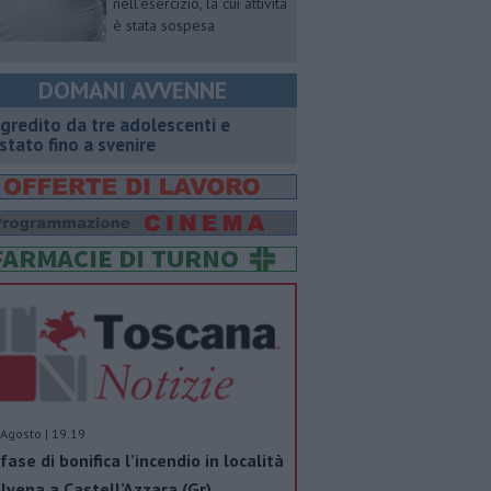
nell'esercizio, la cui attività
è stata sospesa
DOMANI AVVENNE
gredito da tre adolescenti e
stato fino a svenire
Agosto | 19.19
 fase di bonifica l’incendio in località
lvena a Castell’Azzara (Gr)