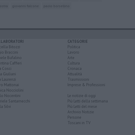
ostra
giovanni falcone
paolo borsellino
LLABORATORI
CATEGORIE
ella Bitozzi
Politica
io Braccini
Lavoro
hele Bufalino
Arte
ntina Caffieri
Cultura
a Cosci
Cronaca
a Giuliani
Attualità
 Laurenzi
Trasmissioni
ro Mattonai
Imprese & Professioni
ica Nocciolini
lo Nocentini
Le notizie di oggi
iele Santarnecchi
Più Letti della settimana
a Silvi
Più Letti del mese
Archivio Notizie
Persone
Toscani in TV