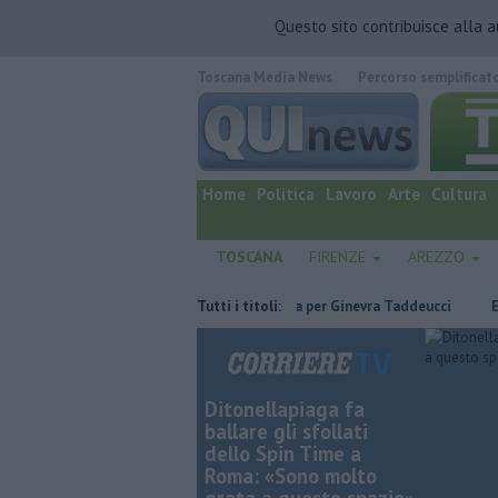
Questo sito contribuisce alla 
Toscana Media News
Percorso semplificat
quotidiano online.
Home
Politica
Lavoro
Arte
Cultura
TOSCANA
FIRENZE
AREZZO
nti ai nipoti
Due ori nella Senna per Ginevra Taddeucci
Tutti i titoli:
Ex profes
Ditonellapiaga fa
ballare gli sfollati
dello Spin Time a
Roma: «Sono molto