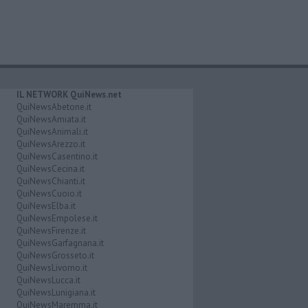
IL NETWORK QuiNews.net
QuiNewsAbetone.it
QuiNewsAmiata.it
QuiNewsAnimali.it
QuiNewsArezzo.it
QuiNewsCasentino.it
QuiNewsCecina.it
QuiNewsChianti.it
QuiNewsCuoio.it
QuiNewsElba.it
QuiNewsEmpolese.it
QuiNewsFirenze.it
QuiNewsGarfagnana.it
QuiNewsGrosseto.it
QuiNewsLivorno.it
QuiNewsLucca.it
QuiNewsLunigiana.it
QuiNewsMaremma.it