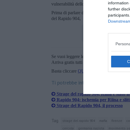
information 
vulnerabilità dello Stato e costringerlo a sc
further disc
Prima di parlare degli "interessi convergen
participants
del Rapido 904,
Downstream 
Persona
Se vuoi leggere le notizie principali della T
Arriva gratis tutti i giorni alle 20:00 dirett
Basta cliccare
QUI
Ti potrebbe interessare anche:
Strage del rapido 904, Riina è stato a
Rapido 904: ischemia per Riina e slitt
Strage del Rapido 904, il processo
Tag
strage del rapido 904
mafia
firenze
co
cercola
germania nazista
movimento soc