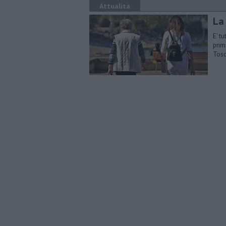
Attualità
La
E' t
prim
Tos