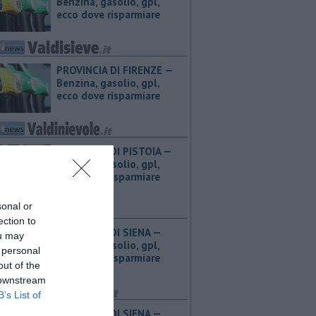
Benzina, gasolio, gpl,
ecco dove risparmiare
PROVINCIA DI FIRENZE — ​
Benzina, gasolio, gpl,
ecco dove risparmiare
PROVINCIA DI PISTOIA — ​
Benzina, gasolio, gpl,
ecco dove risparmiare
sonal or
ection to
PROVINCIA DI SIENA — ​
ou may
Benzina, gasolio, gpl,
 personal
ecco dove risparmiare
out of the
 downstream
B’s List of
PROVINCIA DI SIENA — ​