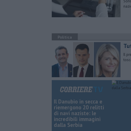
Sono
nazi
Politica
Tu
Il p
tosc
Il Danubio in secca e
riemergono 20 relitti
di navi naziste: le
incredibili immagini
dalla Serbia