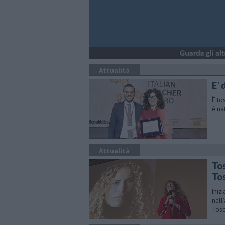
Attualità
E' 
​È t
è na
Attualità
To
To
Iniz
nell
Tos