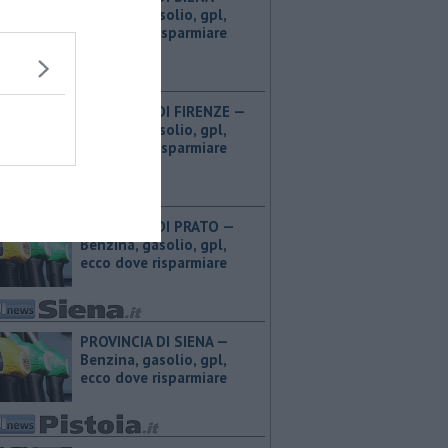
Benzina, gasolio, gpl,
ecco dove risparmiare
PROVINCIA DI FIRENZE — ​
Benzina, gasolio, gpl,
ecco dove risparmiare
PROVINCIA DI PRATO — ​
Benzina, gasolio, gpl,
ecco dove risparmiare
PROVINCIA DI SIENA — ​
Benzina, gasolio, gpl,
ecco dove risparmiare