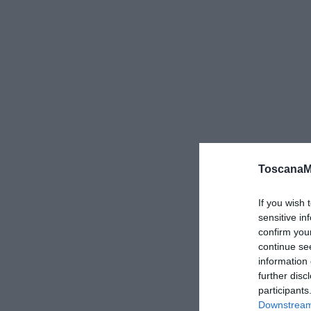
ToscanaM
If you wish 
sensitive in
confirm you
continue se
information 
further disc
participants
Downstream 