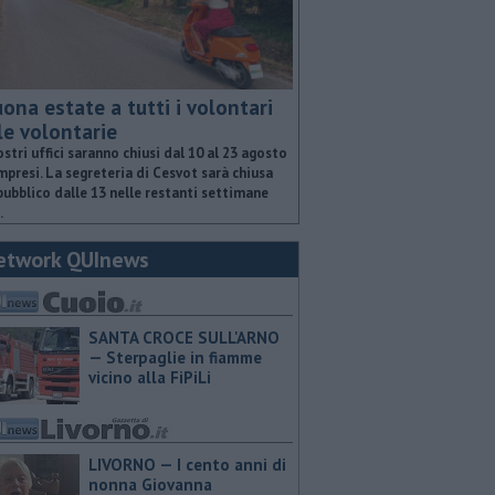
ona estate a tutti i volontari
le volontarie
ostri uffici saranno chiusi dal 10 al 23 agosto
presi. La segreteria di Cesvot sarà chiusa
pubblico dalle 13 nelle restanti settimane
.
etwork QUInews
SANTA CROCE SULL'ARNO
— Sterpaglie in fiamme
vicino alla FiPiLi
LIVORNO — I cento anni di
nonna Giovanna