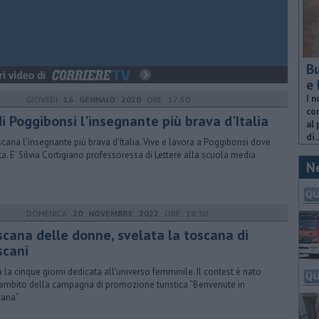
Bu
e 
I n
GIOVEDÌ
16 GENNAIO 2020
ORE 17:50
com
di Poggibonsi l'insegnante più brava d'Italia
al 
di..
oscana l’insegnante più brava d'Italia. Vive e lavora a Poggibonsi dove
ta. E' Silvia Cortigiano professoressa di Lettere alla scuola media
N
DOMENICA
20 NOVEMBRE 2022
ORE 18:30
scana delle donne, svelata la toscana di
scani
ia la cinque giorni dedicata all'universo femminile. Il contest è nato
’ambito della campagna di promozione turistica “Benvenute in
cana”