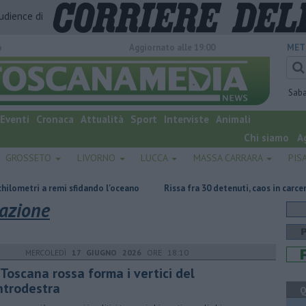
audience di
o
Aggiornato alle 19:00
MET
Sab
Eventi
Cronaca
Attualità
Sport
Interviste
Animali
Chi siamo
A
GROSSETO
LIVORNO
LUCCA
MASSA CARRARA
PIS
 remi sfidando l'oceano
Rissa fra 30 detenuti, caos in carcere
Incen
iazione
MERCOLEDÌ
17 GIUGNO 2026
ORE 18:10
Toscana rossa forma i vertici del
ntrodestra
Q