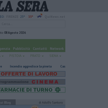
25°
35°
EO:
FIRENZE
QuiNews.net
ato
08 Agosto 2026
genzia
Pubblicità
Contatti
Network
A
PISTOIA
PRATO
SIENA
dio aggredisce la pineta
Casa inagibile dopo il rogo nel rimessaggio
ui Blog
di Adolfo Santoro