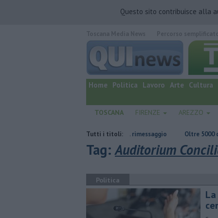
Questo sito contribuisce alla 
Toscana Media News
Percorso semplificat
quotidiano online.
Home
Politica
Lavoro
Arte
Cultura
TOSCANA
FIRENZE
AREZZO
Casa inagibile dopo il rogo nel rimessaggio
Tutti i titoli:
Oltre 5000 chilometri a
Tag:
Auditorium Concil
Politica
La 
ce