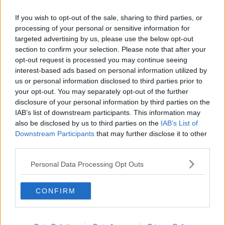
Addio a Romano Berretti, superstite di Sant'Anna
If you wish to opt-out of the sale, sharing to third parties, or
E' morto il comandante Alfa
processing of your personal or sensitive information for
targeted advertising by us, please use the below opt-out
La Spagna è campione del mondo
section to confirm your selection. Please note that after your
opt-out request is processed you may continue seeing
​Arrivederci a settembre
interest-based ads based on personal information utilized by
us or personal information disclosed to third parties prior to
your opt-out. You may separately opt-out of the further
​Peste suina, Consorzio in allarme per la cinta
senese
disclosure of your personal information by third parties on the
IAB’s list of downstream participants. This information may
​Vivere in UK oltre Londra: Manchester, Bristol e le
also be disclosed by us to third parties on the
IAB’s List of
altre città
Downstream Participants
that may further disclose it to other
Undici (lune) a Peccioli
third parties.
Stalle e caseifici in tilt per il caldo record
Personal Data Processing Opt Outs
Le fiamme divorano ettari di bosco
CONFIRM
Caldo intenso e calano le donazioni di sangue