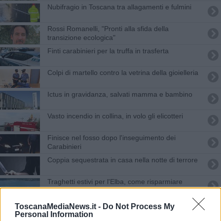
Nubifragio in Toscana tra allagamenti e fulmini
Rossi Romanelli, "Pronti alla sfida della
transizione ecologica"
Finti carabinieri per la truffa in trasferta
Colpi di martello contro la vetrina della gioielleria
Ictus in gravidanza, salvati mamma e bambino
Vasto incendio in collina, in volo gli elicotteri
Finisce nel fosso dopo l'inseguimento dei
Carabinieri
Coppia sequestrata in casa nella notte di terrore
Traghetti estivi per l'Elba, come risparmiare
Ponte al Pino, nuovo stop ai treni
ToscanaMediaNews.it -
Do Not Process My
Personal Information