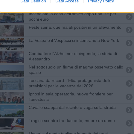
Gavino
Data Deletion
Data Access
Privacy Policy
Incendiata la casa dell'amico dopo una lite per
pochi euro
Peste suina, due maiali positivi in un allevamento
La Vespa e il Vespucci si incontrano a New York
Combattere l'Alzheimer dipingendo, la storia di
Alessandro
Nel sottosuolo un fiume di magma osservato dallo
spazio
Toscana da record: l’Elba protagonista delle
previsioni per le vacanze del 2026
Ipnosi in sala operatoria, nuove frontiere per
l'anestesia
Cavallo scappa dal recinto e vaga sulla strada
Tragico scontro tra due auto, muore un uomo
I lavori sul ponte tagliano la metà dei treni