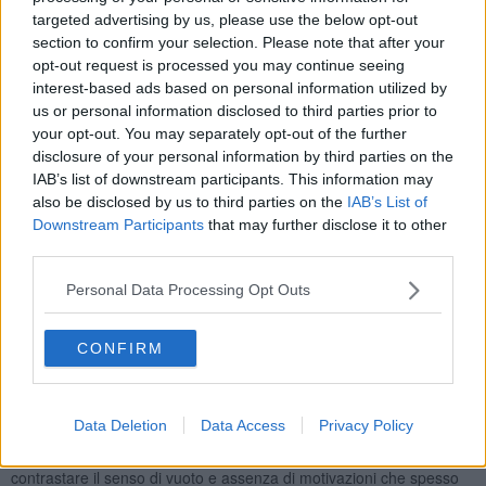
"Il carcere di Sollicciano - si legge in una nota della Regione - E'
targeted advertising by us, please use the below opt-out
noto per le sue
pessime condizioni igieniche e sanitarie
e il
section to confirm your selection. Please note that after your
grave
sovraffollamento
: al 30 giugno risultavano presenti un
opt-out request is processed you may continue seeing
numero di detenuti ben superiore a quello previsto dalla capienza
interest-based ads based on personal information utilized by
regolamentare e in queste settimane la situazione nelle celle è
us or personal information disclosed to third parties prior to
ulteriormente peggiorata a causa del caldo". A questo si
your opt-out. You may separately opt-out of the further
aggiungerebbero numerosi esposti presentati negli ultimi mesi da
disclosure of your personal information by third parties on the
parte degli avvocati dei detenuti dello stesso carcere per
IAB’s list of downstream participants. This information may
denunciare, si legge nella nota della Regione "Carenza di prodotti
also be disclosed by us to third parties on the
IAB’s List of
igienici, muffa, insetti, barattoli pieni di cimici".
Downstream Participants
that may further disclose it to other
Lunedì 8 Luglio la questione sarà sul tavolo della Giunta, che si
third parties.
riunirà per una seduta straordinaria dedicata ad una informativa
sulla situazione delle carceri. "E’ necessario - commenta il
Personal Data Processing Opt Outs
presidente della Regione Eugenio Giani - che il Ministero della
Giustizia dia seguito al progetto volto al risanamento e
rigenerazione della struttura carceraria ed ad
interventi urgenti
CONFIRM
sotto il profilo igienico - sanitario e ancor di più al ripristino di
condizioni di vita dignitose per tutti coloro che sono soggetti a
misure detentive. La Regione – aggiunge Giani – intende destinare
Data Deletion
Data Access
Privacy Policy
500mila euro
di risorse proprie per promuovere ed incentivare
attività culturali all’interno delle carceri come misura in grado di
contrastare il senso di vuoto e assenza di motivazioni che spesso