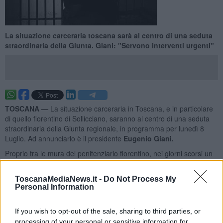
La situazione carceraria toscana sarà al centro di una seduta
straordinaria della Giunta. Giani: "Servono interventi urgenti"
TOSCANA —
La situazione carceraria in Toscana, e in particolare
di quello fiorentino di Sollicciano, saranno al centro di una seduta
straordinaria della Giunta regionale, in programma per lunedì 8
Luglio. Ad annunciarlo è il presidente
Eugenio Giani.
Proprio tra le mura del penitenziario fiorentino, nei giorni scorsi un
detenuto di 20 anni si è tolto la vita e, dopo l'accaduto, è divampata
una protesta che ha coinvolto circa una ottantina di reclusi
(vedi
ToscanaMediaNews.it -
Do Not Process My
articoli collegati).
Personal Information
If you wish to opt-out of the sale, sharing to third parties, or
processing of your personal or sensitive information for