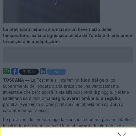
Le previsioni meteo annunciano un lieve rialzo delle
temperature, ma la progressiva uscita dall'ondata di aria artica
fa spazio alle precipitazioni
TOSCANA —
La Toscana si incammina
fuori dal gelo
, col
superamento dell'ondata d'aria artica che l'ha ventosamente
investita e che però aprirà la via alla possibilità di pioggia. Nel fine
settimana sarà insomma
meglio avere l'ombrello a seguito
,
pronti all'evenienza di precipitazioni che tuttavia non saranno a
carattere temporalesco.
Le previsioni dei meteorologi del consorzio Lamma parlano infatti di
locali e deboli piogge sparse. Domani,
sabato
, la giornata sarà
caratterizzata da un cielo poco nuvoloso, ma la copertura poi