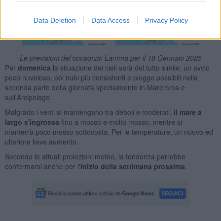
Data Deletion
Data Access
Privacy Policy
Le previsioni del consorzio Lamma per il 18 Gennaio 2025
Per
domenica
la situazione dei cieli sarà del tutto simile: un avvio
poco nuvoloso, poi nubi più consistenti e piogge possibili nella
seconda parte della giornata specialmente in Maremma e
sull'Arcipelago.
Malgrado i venti si mantengano tra deboli e moderati,
il mare a
largo s'ingrossa
fino a mosso e molto mosso, mentre si
manterrà poco mosso sottocosta. Per le temperature, un nuovo ed
ulteriore lieve aumento.
Secondo le attuali proiezioni meteo, la tendenza parrebbe
confermarsi anche per l'
inizio della settimana prossima
.