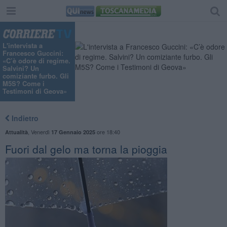
L'intervista a
Francesco Guccini:
«C’è odore di regime.
Salvini? Un
comiziante furbo. Gli
M5S? Come i
Testimoni di Geova»
Indietro
,
Venerdì
ore 18:40
Attualità
17 Gennaio 2025
Fuori dal gelo ma torna la pioggia