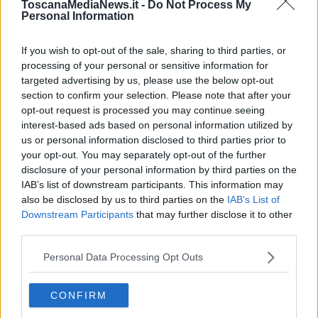
ToscanaMediaNews.it -
Do Not Process My
alle persone con almeno sessanta anni di età o che rientrano
Personal Information
nell’elenco dei soggetti a cui il Ministero ha raccomandato la
vaccinazione come nel caso delle persone di qualsiasi età ma ad
elevata fragilità, anziani, cargiver di persone fragili, operatori
If you wish to opt-out of the sale, sharing to third parties, or
sanitari e sociosanitari e donne in gravidanza. L’elenco completo
processing of your personal or sensitive information for
delle categorie è disponibile sul sito ufficiale della Regione
targeted advertising by us, please use the below opt-out
Toscana.
section to confirm your selection. Please note that after your
opt-out request is processed you may continue seeing
interest-based ads based on personal information utilized by
us or personal information disclosed to third parties prior to
I dati sulla vaccinazione Covid-19
your opt-out. You may separately opt-out of the further
Prosegue anche la campagna di vaccinazione contro il Covid-19,
disclosure of your personal information by third parties on the
estesa nelle ultime settimane a tutte le persone con più di diciotto
IAB’s list of downstream participants. This information may
anni. Ne hanno approfittato finora in circa
168mila
. La Toscana per
also be disclosed by us to third parties on the
IAB’s List of
numeri assoluti è terza tra le regioni in Italia sul portale del
Downstream Participants
that may further disclose it to other
Ministero della salute
third parties.
(
www.salute.gov.it/reportVacciniAntiCovid
), dove i dati sono
aggiornati solo fino al 23 Novembre, ma è
prima per tasso di
Personal Data Processing Opt Outs
somministrazioni
in rapporto alla popolazione.
“I numeri confermano un andamento positivo della campagna di
CONFIRM
vaccinazione antinfluenzale – commentano il presidente della
Toscana Eugenio Giani e l’assessore al diritto alla salute Simone