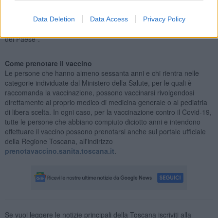
Bezzini – Anche la vaccinazione contro il Covid-19, che in tutta
Italia sta procedendo a rilento, in Toscana registra il più alto tasso
Data Deletion
Data Access
Privacy Policy
di somministrazione in rapporto alla popolazione rispetto al resto
del Paese”.
Come prenotare il vaccino
Le persone che hanno almeno sessanta anni e chi rientra nelle
categorie individuate dal Ministero della Salute, per le quali è
raccomanda la vaccinazione, possono vaccinarsi rivolgendosi
direttamente al proprio medico di medicina generale o al pediatria
di libera scelta. In ogni caso, per la vaccinazione contro il Covid-19,
tutte le persone che abbiano compiuto diciotto anni e intendono
effettuare il vaccino possono prenotarsi anche sul portale ufficiale
della Regione Toscana, all'indirizzo
prenotavaccino.sanita.toscana.it
.
Se vuoi leggere le notizie principali della Toscana iscriviti alla