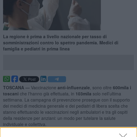
La regione è prima a livello nazionale per tasso di
somministrazioni contro lo spettro pandemia. Medici di
famiglia e pediatri in prima linea
TOSCANA —
Vaccinazione
anti-influenzale
, sono oltre
600mila i
toscani
che l'hanno già effettuata, in
103mila
solo nell’ultima
settimana. La campagna di prevenzione prosegue con il supporto
dei medici di medicina generale e dei pediatri di libera scelta che
stanno effettuando le vaccinazioni negli ambulatori e tra gli ospiti
della residenze per anziani: un modo per tutelare la salute
individuale e collettiva.
A chi è rivolta la campagna.
La possibilità di vaccinarsi è offerta