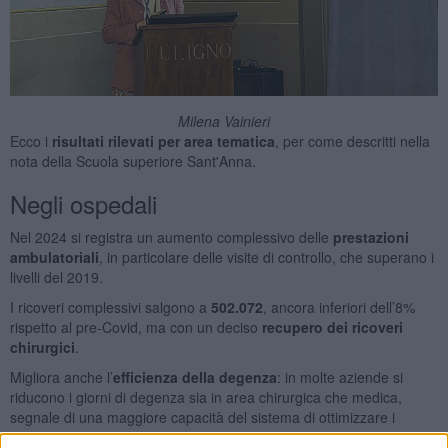
Milena Vainieri
Ecco i
risultati rilevati per area tematica
, per come descritti nella
nota della Scuola superiore Sant'Anna.
Negli ospedali
Nel 2024 si registra un aumento complessivo delle
prestazioni
ambulatoriali
, in particolare delle visite di controllo, che superano i
livelli del 2019.
I ricoveri complessivi salgono a
502.072
, ancora inferiori dell’8%
rispetto al pre-Covid, ma con un deciso
recupero dei ricoveri
chirurgici
.
Migliora anche l’
efficienza della degenza
: in molte aziende si
riducono i giorni di degenza sia in area chirurgica che medica,
segnale di una maggiore capacità del sistema di ottimizzare i
percorsi di cura.