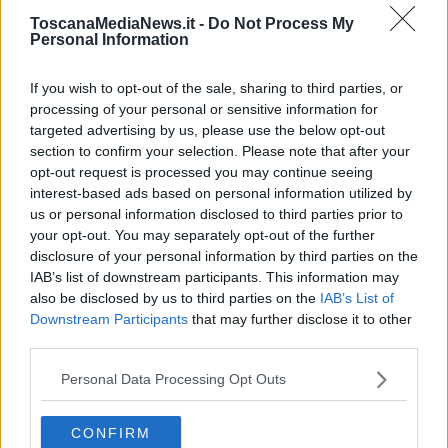
Il nodo dell’accessibilità alle prestazioni
ToscanaMediaNews.it -
Do Not Process My
Personal Information
ambulatoriali
If you wish to opt-out of the sale, sharing to third parties, or
Per le
prime visite
la quota passa dal 63% del 2023 al 60% del
processing of your personal or sensitive information for
2024, mentre migliora quella relativa agli
esami diagnostici
, che
passa dal 60% al 64%. Stabili gli abbandoni non presidiati da
targeted advertising by us, please use the below opt-out
pronto soccorso, al 3,9%.
section to confirm your selection. Please note that after your
opt-out request is processed you may continue seeing
interest-based ads based on personal information utilized by
us or personal information disclosed to third parties prior to
your opt-out. You may separately opt-out of the further
disclosure of your personal information by third parties on the
IAB’s list of downstream participants. This information may
also be disclosed by us to third parties on the
IAB’s List of
Downstream Participants
that may further disclose it to other
third parties.
Personal Data Processing Opt Outs
CONFIRM