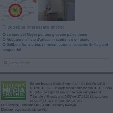
Ti potrebbe interessare anche:
Le cure del Meyer per una giovane palestinese
Abbattere le liste d'attesa in sanità, c'è un piano
Delibera Nunziatina, rinnovati automaticamente 6mila piani
terapeutici
Editore Toscana Media Channel srl - Via Dei Martelli, 8 -
50129 FIRENZE - info@toscanamediachannel.it. TOSCANA
MEDIA NEWS quotidiano on line registrato presso il
Tribunale di Firenze al n. 5935 del 27.09.2013. Iscrizione
ROC 22105 - C.F. e P.Iva 0620787048
Fatturazione Elettronica M5UXCR1 |
Privacy Nielsen
Direttore responsabile Marco Migli