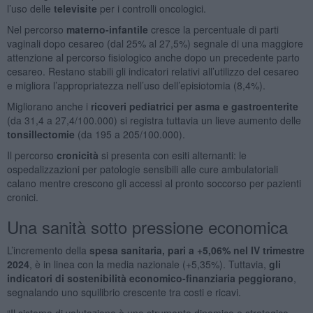
l’uso delle
televisite
per i controlli oncologici.
Nel percorso
materno-infantile
cresce la percentuale di parti
vaginali dopo cesareo (dal 25% al 27,5%) segnale di una maggiore
attenzione al percorso fisiologico anche dopo un precedente parto
cesareo. Restano stabili gli indicatori relativi all’utilizzo del cesareo
e migliora l’appropriatezza nell’uso dell’episiotomia (8,4%).
Migliorano anche i
ricoveri pediatrici per asma e gastroenterite
(da 31,4 a 27,4/100.000) si registra tuttavia un lieve aumento delle
tonsillectomie
(da 195 a 205/100.000).
Il percorso
cronicità
si presenta con esiti alternanti: le
ospedalizzazioni per patologie sensibili alle cure ambulatoriali
calano mentre crescono gli accessi al pronto soccorso per pazienti
cronici.
Una sanità sotto pressione economica
L’incremento della
spesa sanitaria, pari a +5,06% nel IV trimestre
2024
, è in linea con la media nazionale (+5,35%). Tuttavia,
gli
indicatori di sostenibilità economico-finanziaria peggiorano
,
segnalando uno squilibrio crescente tra costi e ricavi.