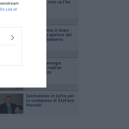
legionella, non ce l'ha
 downstream
fatta
B’s List of
ttualità
Retiambiente, il dopo
Fortini e lo spettro del
commissariamento
ttualità
Hub delle energie
rinnovabili nell'ex
deposito Eni
ttualità
Giornalismo in lutto per
la scomparsa di Stefano
Marcelli