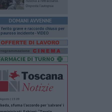
riusciva a rintracciarlo.
Disposta l'autopsia
DOMANI AVVENNE
 ferito grave e raccordo chiuso per
 pauroso incidente - VIDEO
Agosto | 19.09
keda, sfuma l’accordo per ’salvare’ i
mministrati. Fabiani: “Tavolo