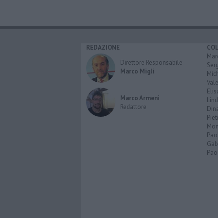
REDAZIONE
CO
Marc
Direttore Responsabile
Serg
Marco Migli
Mic
Vale
Elis
Marco Armeni
Lind
Redattore
Dina
Piet
Mon
Pao
Gabr
Paol