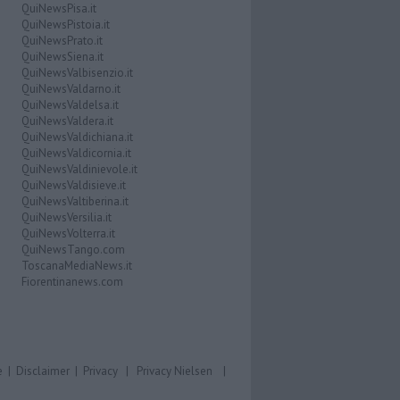
QuiNewsPisa.it
QuiNewsPistoia.it
QuiNewsPrato.it
QuiNewsSiena.it
QuiNewsValbisenzio.it
QuiNewsValdarno.it
QuiNewsValdelsa.it
QuiNewsValdera.it
QuiNewsValdichiana.it
QuiNewsValdicornia.it
QuiNewsValdinievole.it
QuiNewsValdisieve.it
QuiNewsValtiberina.it
QuiNewsVersilia.it
QuiNewsVolterra.it
QuiNewsTango.com
ToscanaMediaNews.it
Fiorentinanews.com
e
|
Disclaimer
|
Privacy
|
Privacy Nielsen
|