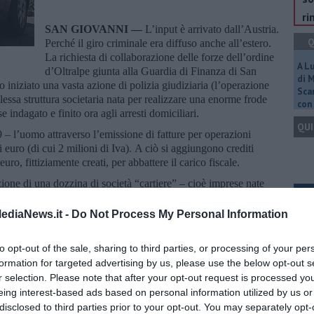
ri
SAN GIOVANNI —
L’input è arrivato dall’Austria.
Q
Perché il giro criminale era diffuso anche all’estero.
La richiesta di collaborazione delle forze dell’ordine
A L
d’Oltralpe giunta alla Guardia di Finanza di San
di 
o iniziato una vasta azione di polizia giudiziaria (l’operazione
Scar
essa struttura societaria nata per realizzare una enorme frode
con 
e indagato e finito ora agli arresti domiciliari.
QUI
 – l’uomo attraverso l’emissione di fatture per operazioni
di euro (di cui 2 milioni di Iva). A ciò si aggiungono crediti
uro, fittiziamente creati, per abbattere il carico fiscale.
azione di una dozzina di società “cartiere” – cioè imprese nate
Q
e in uno schema fraudolento, costituite appositamente per
 di società valdarnesi, realmente attive impegnate nella
ediaNews.it -
Do Not Process My Personal Information
mento e pelletteria. Le “cartiere”, risultate intestate a soggetti
 a parenti ed affini vicini all’indagato, erano distribuite su più
to opt-out of the sale, sharing to third parties, or processing of your per
 anche in stati esteri, come – appunto - l’Austria.
formation for targeted advertising by us, please use the below opt-out s
Ult
aci e al lavoro svolto con i militari del II Nucleo Operativo
r selection. Please note that after your opt-out request is processed y
C
San Giovanni hanno avviato una serie di accertamenti partendo
eing interest-based ads based on personal information utilized by us or
cietari arrivando ad individuare l’imprenditore valdarnese. Il Gip
disclosed to third parties prior to your opt-out. You may separately opt-