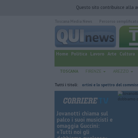
Questo sito contribuisce alla 
Toscana Media News
Percorso semplificat
quotidiano online.
Home
Politica
Lavoro
Arte
Cultura
TOSCANA
FIRENZE
AREZZO
'ha fatta
Retiambiente, il dopo Fortini e lo spettro del commissariame
Tutti i titoli:
Jovanotti chiama sul
palco i suoi musicisti e
omaggia Guccini:
«Tutti noi gli