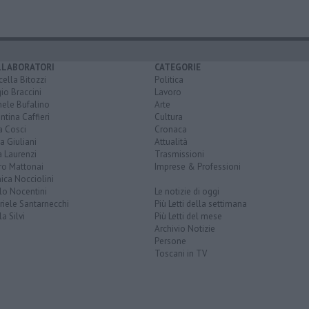
LLABORATORI
CATEGORIE
ella Bitozzi
Politica
io Braccini
Lavoro
hele Bufalino
Arte
ntina Caffieri
Cultura
a Cosci
Cronaca
a Giuliani
Attualità
 Laurenzi
Trasmissioni
ro Mattonai
Imprese & Professioni
ica Nocciolini
lo Nocentini
Le notizie di oggi
iele Santarnecchi
Più Letti della settimana
a Silvi
Più Letti del mese
Archivio Notizie
Persone
Toscani in TV