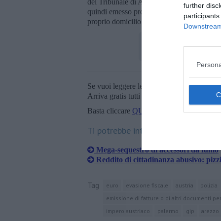
del Tribunale di Arezzo, su richiesta della
further disc
quindi emesso provvedimento di cattura nei s
participants
proprio domicilio.
Downstream 
Persona
Se vuoi leggere le notizie principali della T
Arriva gratis tutti i giorni alle 20:00 dirett
Basta cliccare
QUI
Ti potrebbe interessare anche:
Mega-sequestro di accessori da fumo
Reddito di cittadinanza abusivo: pizzic
Tag
euro
evasione fiscale
austria
polizia
emissione di fatture o di altri documenti pe
impero austriaco
palermo
gip
arezzo