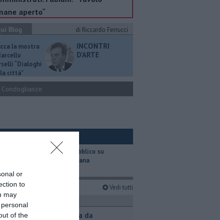
mane aperto“
ui Blog
di Riccardo Ferrucci
INCONTRI
ucca la mostra
D'ARTE
Marcello
selli “Dialoghi
la città"
Condoglianze
ui Ambiente
​Il trasporto pubblico su
gomma in Toscana
sonal or
ection to
imi articoli
Vedi tutti
ou may
ronaca
 personal
Contagiata da
out of the