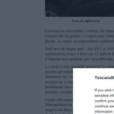
Foto di repertorio
Giovanni ha insospettito i militari che hann
Ursula) che ha portato a scoprire una compl
fiscale. Ai vertici un imprenditore valdarnes
Nell’arco di cinque anni – dal 2015 al 2019
inesistenti ha evaso il fisco per 11 milioni 
d’imposta non spettanti, per circa 800 mila e
La frode è stata possibile attraverso la cre
proprio per emettere fatture false - inserit
alimentare un “vortice” di fatture, a favore
ToscanaM
produzione e commercializzazione di abbiglia
prestanome (tra cui anche un defunto) oppure
If you wish 
province toscane e nel territorio laziale, ma
sensitive in
Grazie alla segnalazione dei colleghi austri
confirm you
Metropolitano di Palermo, i Finanzieri di 
continue se
proprio dal flusso finanziario e dai dati so
information 