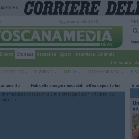
audience di
o
Aggiornato alle 19:30
MET
Vene
Eventi
Cronaca
Attualità
Sport
Interviste
Animali
Chi siamo
A
GROSSETO
LIVORNO
LUCCA
MASSA CARRARA
PIS
nto
Hub delle energie rinnovabili nell'ex deposito Eni
Giornalismo
Un
in