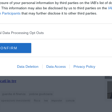
 locale Procura, che ha coordinato le Fiamme Gialle valdarnesi ha
losure of your personal information by third parties on the IAB’s list of
uoi confronti: l’imprenditore si trova ora agli arresti presso il
. This information may also be disclosed by us to third parties on the
IA
Participants
that may further disclose it to other third parties.
A
l Data Processing Opt Outs
oscana iscriviti alla
Newsletter QUInews - ToscanaMedia.
A
CONFIRM
amente nella tua casella di posta.
Data Deletion
Data Access
Privacy Policy
A
ati in tre
guardia di finanza
polizia giudiziaria
r operazioni inesistenti
fisco
iva
imposte
concia