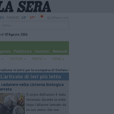
24°
37°
EO:
FIRENZE
QuiNews.net
rdì
07 Agosto 2026
genzia
Pubblicità
Contatti
Network
A
PISTOIA
PRATO
SIENA
 in lutto per la scomparsa di Stefano Marcelli
Contagiata da legionella
L'articolo di ieri più letto
 cadavere nella cisterna biologica
terrata
Il corpo dell'uomo è stato
rinvenuto durante la notte
dopo l'allarme lanciato da
un suo amico che non