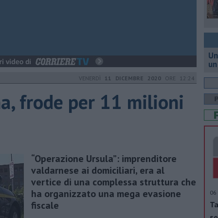
Un
un
VENERDÌ
11 DICEMBRE 2020
ORE 12:24
a, frode per 11 milioni
“Operazione Ursula”: imprenditore
valdarnese ai domiciliari, era al
vertice di una complessa struttura che
ha organizzato una mega evasione
06 
fiscale
Ta
so