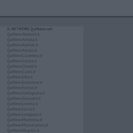
IL NETWORK QuiNews.net
QuiNewsAbetone.it
QuiNewsAmiata.it
QuiNewsAnimali.it
QuiNewsArezzo.it
QuiNewsCasentino.it
QuiNewsCecina.it
QuiNewsChianti.it
QuiNewsCuoio.it
QuiNewsElba.it
QuiNewsEmpolese.it
QuiNewsFirenze.it
QuiNewsGarfagnana.it
QuiNewsGrosseto.it
QuiNewsLivorno.it
QuiNewsLucca.it
QuiNewsLunigiana.it
QuiNewsMaremma.it
QuiNewsMassaCarrara.it
QuiNewsMugello.it