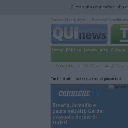
Questo sito contribuisce alla 
Toscana Media News
Percorso semplificat
quotidiano online.
Home
Politica
Lavoro
Arte
Cultura
TOSCANA
FIRENZE
AREZZO
uta Guccini
Marchi contraffatti, maxi sequestro di giocattoli
Tutti i titoli:
Ince
Brescia, incendio e
paura nell'Alto Garda:
evacuate decine di
turisti