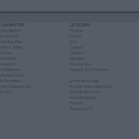
LLABORATORI
CATEGORIE
ella Bitozzi
Politica
io Braccini
Lavoro
hele Bufalino
Arte
ntina Caffieri
Cultura
a Cosci
Cronaca
a Giuliani
Attualità
 Laurenzi
Trasmissioni
ro Mattonai
Imprese & Professioni
ica Nocciolini
lo Nocentini
Le notizie di oggi
iele Santarnecchi
Più Letti della settimana
a Silvi
Più Letti del mese
Archivio Notizie
Persone
Toscani in TV