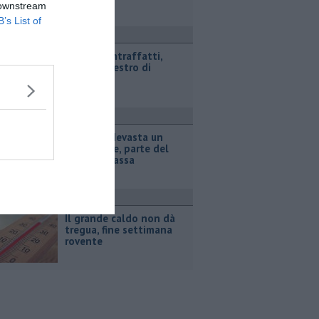
 downstream
B’s List of
ronaca
Marchi contraffatti,
maxi sequestro di
giocattoli
ronaca
Incendio devasta un
capannone, parte del
tetto collassa
ttualità
Il grande caldo non dà
tregua, fine settimana
rovente