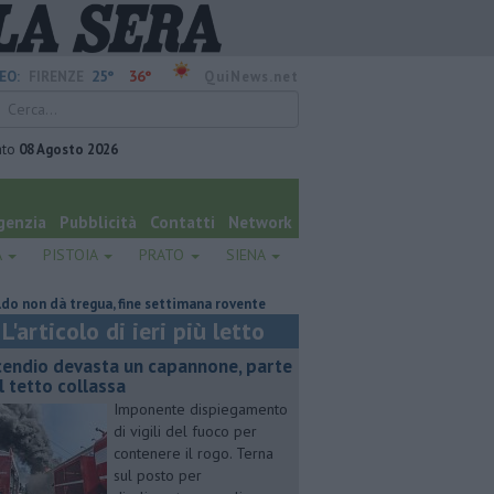
25°
36°
EO:
FIRENZE
QuiNews.net
ato
08 Agosto 2026
genzia
Pubblicità
Contatti
Network
A
PISTOIA
PRATO
SIENA
n dà tregua, fine settimana rovente
Voci e chitarre, così Pistoia saluta G
L'articolo di ieri più letto
cendio devasta un capannone, parte
l tetto collassa
Imponente dispiegamento
di vigili del fuoco per
contenere il rogo. Terna
sul posto per