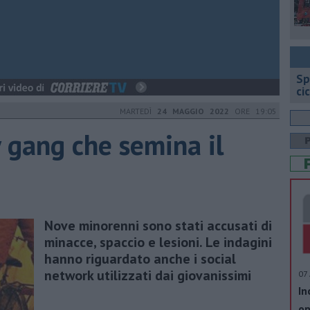
Sp
ci
MARTEDÌ
24 MAGGIO 2022
ORE 19:05
gang che semina il
Nove minorenni sono stati accusati di
minacce, spaccio e lesioni. Le indagini
hanno riguardato anche i social
network utilizzati dai giovanissimi
07 
In
op