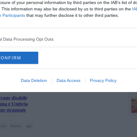
losure of your personal information by third parties on the IAB’s list of
gostino.
. This information may also be disclosed by us to third parties on the
IA
ell'attività della baby gang sui
social,
dove si ritraevano travisati,
C
Participants
that may further disclose it to other third parties.
l territorio di Arezzo.
l Data Processing Opt Outs
C
CONFIRM
oscana iscriviti alla
Newsletter QUInews - ToscanaMedia.
amente nella tua casella di posta.
Data Deletion
Data Access
Privacy Policy
A
vane disabile
cana e Umbria
ane strappate
enni
firenze
gip