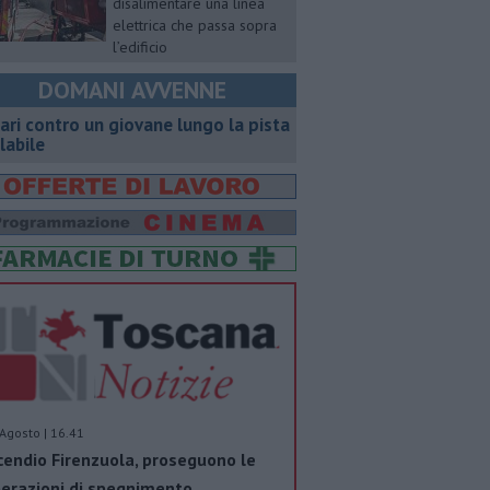
disalimentare una linea
elettrica che passa sopra
l’edificio
DOMANI AVVENNE
ari contro un giovane lungo la pista
clabile
Agosto | 16.41
cendio Firenzuola, proseguono le
erazioni di spegnimento