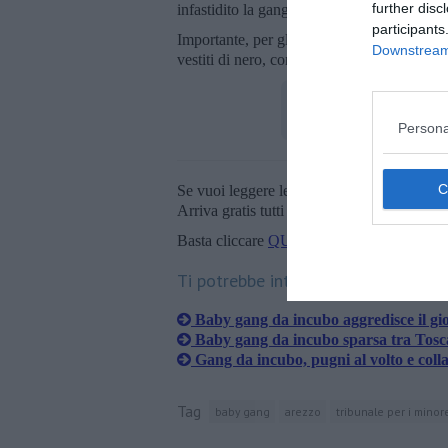
further disc
infastidito la gang sempre in piazza Sant'A
participants
Importante, per gli investigatori, l'analisi d
Downstream 
vestiti di nero, con armi e con riferimento a
Persona
Se vuoi leggere le notizie principali della T
Arriva gratis tutti i giorni alle 20:00 dirett
Basta cliccare
QUI
Ti potrebbe interessare anche:
Baby gang da incubo aggredisce il gio
Baby gang da incubo sparsa tra Tos
Gang da incubo, pugni al volto e coll
Tag
baby gang
arezzo
tribunale per i minor