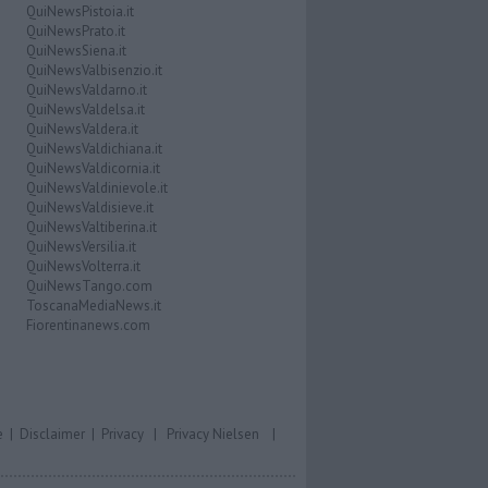
QuiNewsPistoia.it
QuiNewsPrato.it
QuiNewsSiena.it
QuiNewsValbisenzio.it
QuiNewsValdarno.it
QuiNewsValdelsa.it
QuiNewsValdera.it
QuiNewsValdichiana.it
QuiNewsValdicornia.it
QuiNewsValdinievole.it
QuiNewsValdisieve.it
QuiNewsValtiberina.it
QuiNewsVersilia.it
QuiNewsVolterra.it
QuiNewsTango.com
ToscanaMediaNews.it
Fiorentinanews.com
e
|
Disclaimer
|
Privacy
|
Privacy Nielsen
|