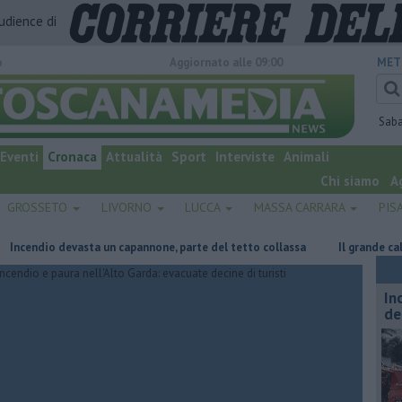
audience di
o
Aggiornato alle 09:00
MET
Sab
Eventi
Cronaca
Attualità
Sport
Interviste
Animali
Chi siamo
A
GROSSETO
LIVORNO
LUCCA
MASSA CARRARA
PIS
ndio devasta un capannone, parte del tetto collassa
Il grande caldo no
In
de