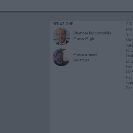
REDAZIONE
CO
Marc
Direttore Responsabile
Serg
Marco Migli
Mic
Vale
Elis
Marco Armeni
Lind
Redattore
Dina
Piet
Mon
Pao
Gabr
Paol