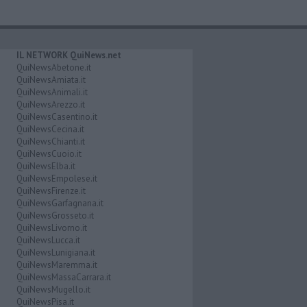
IL NETWORK QuiNews.net
QuiNewsAbetone.it
QuiNewsAmiata.it
QuiNewsAnimali.it
QuiNewsArezzo.it
QuiNewsCasentino.it
QuiNewsCecina.it
QuiNewsChianti.it
QuiNewsCuoio.it
QuiNewsElba.it
QuiNewsEmpolese.it
QuiNewsFirenze.it
QuiNewsGarfagnana.it
QuiNewsGrosseto.it
QuiNewsLivorno.it
QuiNewsLucca.it
QuiNewsLunigiana.it
QuiNewsMaremma.it
QuiNewsMassaCarrara.it
QuiNewsMugello.it
QuiNewsPisa.it