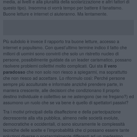
media, ai livelli e alla pluralità della scolarizzazione e altri fattori di
questo tipo). Insomma ci vorrà tempo per battere il fanatismo.
Buone letture e internet ci aiuteranno. Ma lentamente.
Più subdolo è invece il rapporto tra buone letture, accesso a
internet e populismo. Con quest’ultimo termine indico il fatto che
milioni di uomini sono convinti che solo un ristretto nucleo di
persone, possibilmente guidate da un leader carismatico, possano
risolvere problemi collettivi molto complicati. Qui sta
il vero
paradosso
che non solo non riesco a spiegarmi, ma soprattutto
che non riesco ad accettare. Lo riformulo così: Perché persone
sempre più acculturate e informate anziché prendere parte, in
maniera crescente, alle decisioni che condizionano il proprio
destino individuale e collettivo se ne astengono (se ne fregano?) ed
assumono un ruolo che se va bene è quello di spettatori passivi?
Tra i motivi principali della disaffezione e della partecipazione
decrescente alla vita pubblica, almeno nelle società evolute,
democratiche e occidentali, ci sono sicuramente le complessità
tecniche delle scelte e l’improbabilità che ci possano essere tante
soluzioni diverse o sostanzialmente differenti ad un medesimo