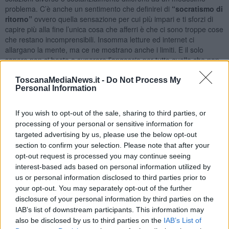
problema. C’è anche un sentimento che definirei di
“socratismo di
ritorno”
ovvero quella sensazione per cui più impari e ti sforzi di
capire più alla fine l’unica cosa che afferri è che ci sono troppe cose
che restano incomprensibili. Insomma letture ed internet ci
allargano la mente, ma ce ne mostrano anche i limiti. E il solo
sapere non ci basta a superare l’angoscia per tutto quello che non
sappiamo e questo a volte ci paralizza e ci scoraggia. Quindi ci
sono anche ragioni accettabili che spingono una parte dell’opinione
ToscanaMediaNews.it -
Do Not Process My
Personal Information
pubblica a delegare ad altri le soluzioni da adottare e le tattiche per
raggiungere compromessi tra opinioni diverse. Trascuro invece le
motivazioni meno generose, che probabilmente hanno un certo
If you wish to opt-out of the sale, sharing to third parties, or
peso nell’ingrossare le fila dei disaffezionati e dei menefreghisti.
processing of your personal or sensitive information for
targeted advertising by us, please use the below opt-out
Ma quello che mi risulta più fastidioso è che molti affidino le
section to confirm your selection. Please note that after your
soluzioni dei problemi collettivi a gruppi o leader che non sembrano
affatto meritare la fiducia dei cittadini e che propongono soluzioni in
opt-out request is processed you may continue seeing
base a ragionamenti emotivi.
Di pancia.
Insomma non trovo niente
interest-based ads based on personal information utilized by
di male nel delegare altri a scegliere per noi, ma nel momento in
us or personal information disclosed to third parties prior to
cui deleghiamo abbiamo l’obbligo morale di selezionare i soggetti
your opt-out. You may separately opt-out of the further
migliori (e anche qui buone letture e informazioni non mancano per
disclosure of your personal information by third parties on the
effettuare scelte corrette). Allora come è possibile che ci sia ancora
IAB’s list of downstream participants. This information may
spazio per soluzioni “spazzatura” e per “idee e personaggi
also be disclosed by us to third parties on the
IAB’s List of
paccottiglia”?