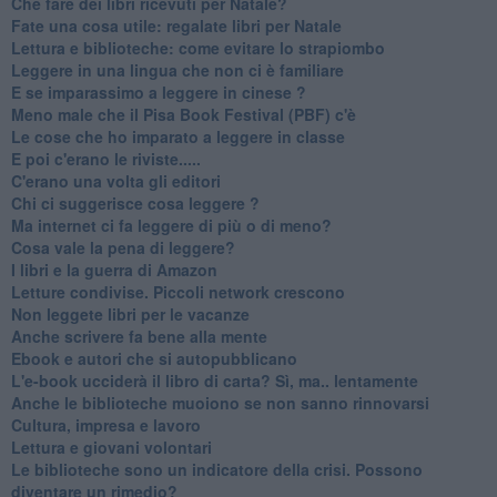
​Che fare dei libri ricevuti per Natale?
​Fate una cosa utile: regalate libri per Natale
​Lettura e biblioteche: come evitare lo strapiombo
Leggere in una lingua che non ci è familiare
​E se imparassimo a leggere in cinese ?
​Meno male che il Pisa Book Festival (PBF) c'è
​Le cose che ho imparato a leggere in classe
​E poi c'erano le riviste.....
​C'erano una volta gli editori
​Chi ci suggerisce cosa leggere ?
​Ma internet ci fa leggere di più o di meno?
​Cosa vale la pena di leggere?
I libri e la guerra di Amazon
​Letture condivise. Piccoli network crescono
​Non leggete libri per le vacanze
​Anche scrivere fa bene alla mente
​Ebook e autori che si autopubblicano
​L'e-book ucciderà il libro di carta? Sì, ma.. lentamente
​Anche le biblioteche muoiono se non sanno rinnovarsi
​Cultura, impresa e lavoro
​Lettura e giovani volontari
​Le biblioteche sono un indicatore della crisi. Possono
diventare un rimedio?