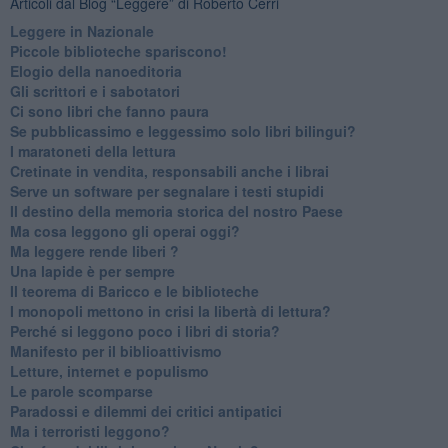
Articoli dal Blog “Leggere” di Roberto Cerri
​Leggere in Nazionale
​Piccole biblioteche spariscono!
​Elogio della nanoeditoria
Gli scrittori e i sabotatori
Ci sono libri che fanno paura
Se pubblicassimo e leggessimo solo libri bilingui?
I maratoneti della lettura
Cretinate in vendita, responsabili anche i librai
Serve un software per segnalare i testi stupidi
​Il destino della memoria storica del nostro Paese
Ma cosa leggono gli operai oggi?
Ma leggere rende liberi ?
​Una lapide è per sempre
Il teorema di Baricco e le biblioteche
I monopoli mettono in crisi la libertà di lettura?
​Perché si leggono poco i libri di storia?
​Manifesto per il biblioattivismo
Letture, internet e populismo
​Le parole scomparse
​Paradossi e dilemmi dei critici antipatici
Ma i terroristi leggono?