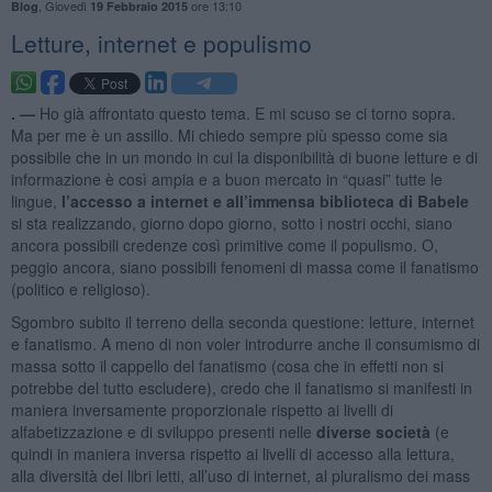
,
Giovedì
ore 13:10
Blog
19 Febbraio 2015
Letture, internet e populismo
. —
Ho già affrontato questo tema. E mi scuso se ci torno sopra.
Ma per me è un assillo. Mi chiedo sempre più spesso come sia
possibile che in un mondo in cui la disponibilità di buone letture e di
informazione è così ampia e a buon mercato in “quasi” tutte le
lingue,
l’accesso a internet e all’immensa biblioteca di Babele
si sta realizzando, giorno dopo giorno, sotto i nostri occhi, siano
ancora possibili credenze così primitive come il populismo. O,
peggio ancora, siano possibili fenomeni di massa come il fanatismo
(politico e religioso).
Sgombro subito il terreno della seconda questione: letture, internet
e fanatismo. A meno di non voler introdurre anche il consumismo di
massa sotto il cappello del fanatismo (cosa che in effetti non si
potrebbe del tutto escludere), credo che il fanatismo si manifesti in
maniera inversamente proporzionale rispetto ai livelli di
alfabetizzazione e di sviluppo presenti nelle
diverse società
(e
quindi in maniera inversa rispetto ai livelli di accesso alla lettura,
alla diversità dei libri letti, all’uso di internet, al pluralismo dei mass