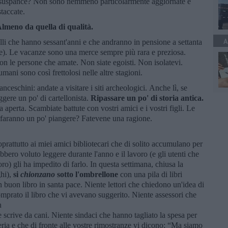
e suspance? Non sono nemmeno particolarmente aggiornate e
staccate.
Almeno da quella di qualità.
A
elli che hanno sessant'anni e che andranno in pensione a settanta
e). Le vacanze sono una merce sempre più rara e preziosa.
con le persone che amate. Non siate egoisti. Non isolatevi.
umani sono così frettolosi nelle altre stagioni.
nceschini: andate a visitare i siti archeologici. Anche lì, se
gere un po' di cartellonista.
Ripassare un po' di storia antica.
 aperta. Scambiate battute con vostri amici e i vostri figli. Le
i faranno un po' piangere? Fatevene una ragione.
prattutto ai miei amici bibliotecari che di solito accumulano per
vrebbero voluto leggere durante l'anno e il lavoro (e gli utenti che
oro) gli ha impedito di farlo. In questa settimana, chiusa la
ghi),
si
chionzano
sotto l'ombrellone
con una pila di libri
buon libro in santa pace. Niente lettori che chiedono un'idea di
mprato il libro che vi avevano suggerito. Niente assessori che
n
 scrive da cani. Niente sindaci che hanno tagliato la spesa per
seria e che di fronte alle vostre rimostranze vi dicono: “Ma siamo