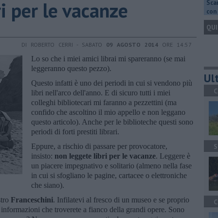
ri per le vacanze
Scar
con 
QUI
DI ROBERTO CERRI - SABATO
09 AGOSTO 2014
ORE 14:57
Lo so che i miei amici librai mi spareranno (se mai
leggeranno questo pezzo).
Ult
Questo infatti è uno dei periodi in cui si vendono più
C
libri nell'arco dell'anno. E di sicuro tutti i miei
colleghi bibliotecari mi faranno a pezzettini (ma
confido che ascoltino il mio appello e non leggano
questo articolo). Anche per le biblioteche questi sono
periodi di forti prestiti librari.
Eppure, a rischio di passare per provocatore,
S
insisto:
non leggete libri per le vacanze
. Leggere è
un piacere impegnativo e solitario (almeno nella fase
in cui si sfogliano le pagine, cartacee o elettroniche
che siano).
stro
Franceschini
. Infilatevi al fresco di un museo e se proprio
C
le informazioni che troverete a fianco della grandi opere. Sono