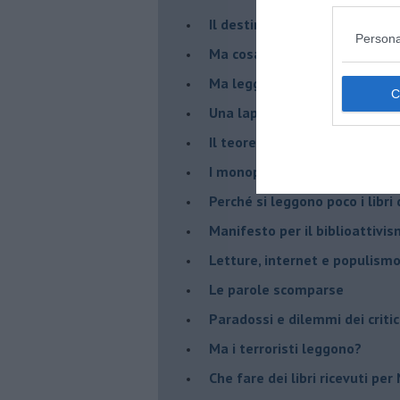
​Il destino della memoria sto
Persona
Ma cosa leggono gli operai o
Ma leggere rende liberi ?
​Una lapide è per sempre
Il teorema di Baricco e le bib
I monopoli mettono in crisi la
​Perché si leggono poco i libri 
​Manifesto per il biblioattivi
Letture, internet e populism
​Le parole scomparse
​Paradossi e dilemmi dei critic
Ma i terroristi leggono?
​Che fare dei libri ricevuti pe