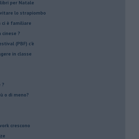
libri per Natale
evitare lo strapiombo
 ci è familiare
n cinese ?
stival (PBF) c'è
ggere in classe
e ?
più o di meno?
twork crescono
nze