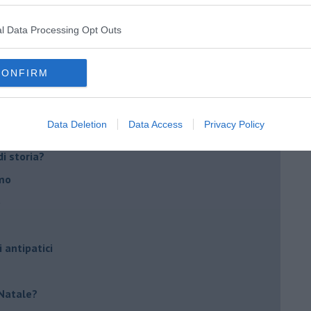
rica del nostro Paese
l Data Processing Opt Outs
ggi?
CONFIRM
lioteche
Data Deletion
Data Access
Privacy Policy
 libertà di lettura?
di storia?
smo
o
i antipatici
r Natale?