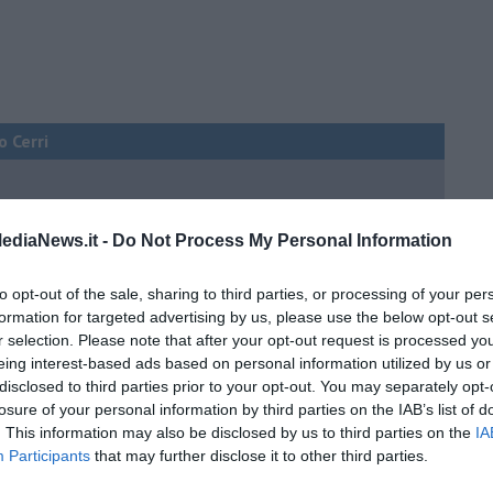
o Cerri
o!
ediaNews.it -
Do Not Process My Personal Information
to opt-out of the sale, sharing to third parties, or processing of your per
formation for targeted advertising by us, please use the below opt-out s
r selection. Please note that after your opt-out request is processed y
eing interest-based ads based on personal information utilized by us or
 solo libri bilingui?
disclosed to third parties prior to your opt-out. You may separately opt-
losure of your personal information by third parties on the IAB’s list of
. This information may also be disclosed by us to third parties on the
IA
ili anche i librai
Participants
that may further disclose it to other third parties.
re i testi stupidi