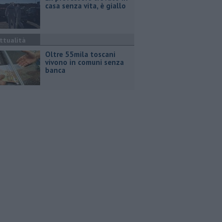
casa senza vita, è giallo
ttualità
Oltre 55mila toscani
vivono in comuni senza
banca