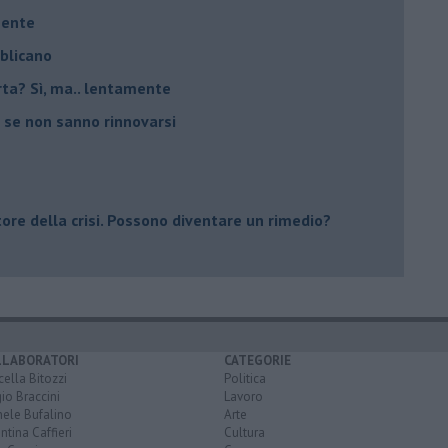
mente
bblicano
carta? Sì, ma.. lentamente
 se non sanno rinnovarsi
tore della crisi. Possono diventare un rimedio?
LLABORATORI
CATEGORIE
ella Bitozzi
Politica
io Braccini
Lavoro
hele Bufalino
Arte
ntina Caffieri
Cultura