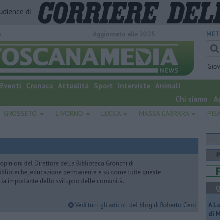
audience di
o
Aggiornato alle 20:25
MET
Gio
Eventi
Cronaca
Attualità
Sport
Interviste
Animali
Chi siamo
A
GROSSETO
LIVORNO
LUCCA
MASSA CARRARA
PIS
pinioni del Direttore della Biblioteca Gronchi di
, biblioteche, educazione permanente e su come tutte queste
cia importante dello sviluppo delle comunità.
Q
Vedi tutti gli articoli del blog di Roberto Cerri
A L
di 