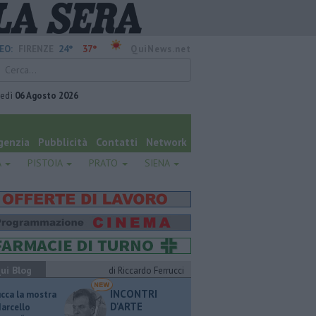
24°
37°
EO:
FIRENZE
QuiNews.net
vedì
06 Agosto 2026
genzia
Pubblicità
Contatti
Network
A
PISTOIA
PRATO
SIENA
ui Blog
di Riccardo Ferrucci
INCONTRI
ucca la mostra
D'ARTE
Marcello