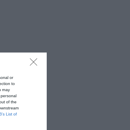
sonal or
ection to
ou may
 personal
out of the
 downstream
B’s List of