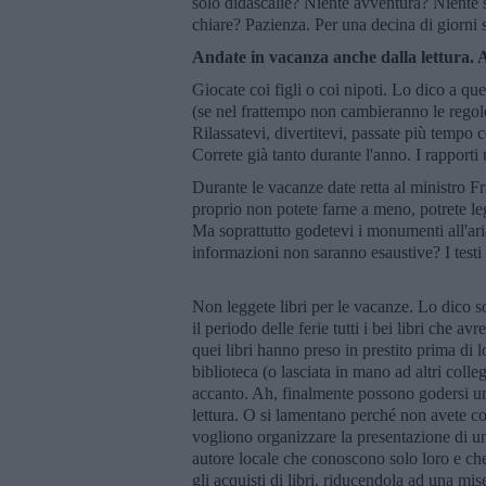
solo didascalie? Niente avventura? Nient
chiare? Pazienza. Per una decina di giorni 
Andate in vacanza anche dalla lettura. 
Giocate coi figli o coi nipoti. Lo dico a qu
(se nel frattempo non cambieranno le regol
Rilassatevi, divertitevi, passate più tempo 
Correte già tanto durante l'anno. I rapporti 
Durante le vacanze date retta al ministro Fra
proprio non potete farne a meno, potrete leg
Ma soprattutto godetevi i monumenti all'aria
informazioni non saranno esaustive? I test
Non leggete libri per le vacanze. Lo dico so
il periodo delle ferie tutti i bei libri che a
quei libri hanno preso in prestito prima di l
biblioteca (o lasciata in mano ad altri colle
accanto. Ah, finalmente possono godersi un 
lettura. O si lamentano perché non avete co
vogliono organizzare la presentazione di u
autore locale che conoscono solo loro e che
gli acquisti di libri, riducendola ad una mi