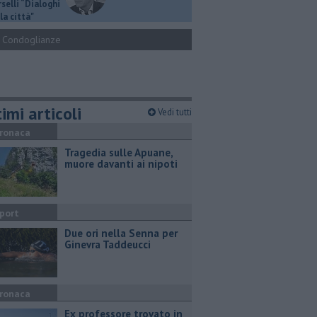
selli “Dialoghi
la città"
Condoglianze
imi articoli
Vedi tutti
ronaca
Tragedia sulle Apuane,
muore davanti ai nipoti
port
Due ori nella Senna per
Ginevra Taddeucci
ronaca
Ex professore trovato in