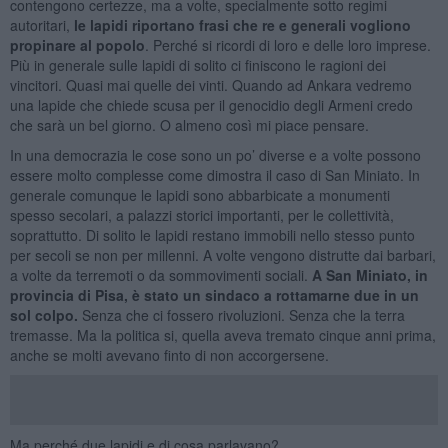
contengono certezze, ma a volte, specialmente sotto regimi
autoritari,
le lapidi riportano frasi che re e generali vogliono
propinare al popolo
. Perché si ricordi di loro e delle loro imprese.
Più in generale sulle lapidi di solito ci finiscono le ragioni dei
vincitori. Quasi mai quelle dei vinti. Quando ad Ankara vedremo
una lapide che chiede scusa per il genocidio degli Armeni credo
che sarà un bel giorno. O almeno così mi piace pensare.
In una democrazia le cose sono un po’ diverse e a volte possono
essere molto complesse come dimostra il caso di San Miniato. In
generale comunque le lapidi sono abbarbicate a monumenti
spesso secolari, a palazzi storici importanti, per le collettività,
soprattutto. Di solito le lapidi restano immobili nello stesso punto
per secoli se non per millenni. A volte vengono distrutte dai barbari,
a volte da terremoti o da sommovimenti sociali.
A San Miniato, in
provincia di Pisa, è stato un sindaco a rottamarne due in un
sol colpo.
Senza che ci fossero rivoluzioni. Senza che la terra
tremasse. Ma la politica si, quella aveva tremato cinque anni prima,
anche se molti avevano finto di non accorgersene.
Ma perché due lapidi e di cosa parlavano?