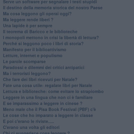
Serve un software per segnalare i testi stupidi
​Il destino della memoria storica del nostro Paese
Ma cosa leggono gli operai oggi?
Ma leggere rende liberi ?
​Una lapide è per sempre
Il teorema di Baricco e le biblioteche
I monopoli mettono in crisi la libertà di lettura?
​Perché si leggono poco i libri di storia?
​Manifesto per il biblioattivismo
Letture, internet e populismo
​Le parole scomparse
​Paradossi e dilemmi dei critici antipatici
Ma i terroristi leggono?
​Che fare dei libri ricevuti per Natale?
​Fate una cosa utile: regalate libri per Natale
​Lettura e biblioteche: come evitare lo strapiombo
Leggere in una lingua che non ci è familiare
​E se imparassimo a leggere in cinese ?
​Meno male che il Pisa Book Festival (PBF) c'è
​Le cose che ho imparato a leggere in classe
​E poi c'erano le riviste.....
​C'erano una volta gli editori
​Chi ci suggerisce cosa leggere ?