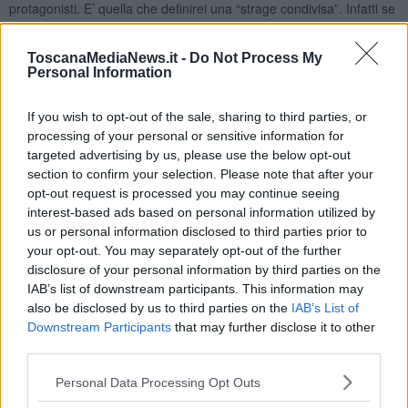
protagonisti. E’ quella che definirei una “strage condivisa”. Infatti se
con la sola sicurezza indiziaria possiamo ragionevolmente
sostenere che sia stata una bomba americana a macellare le
ToscanaMediaNews.it -
Do Not Process My
persone in duomo a San Miniato (ma la prova dell’esame delle
Personal Information
schegge non è mai stata fatta. Si sa solo dai diari di guerra che
c’era un cannoneggiamento americano nell’ora dell’eccidio e che le
batterie puntavano sulla città), si sa con assoluta certezza che
i
If you wish to opt-out of the sale, sharing to third parties, or
tedeschi ordinarono lo svuotamento dei rifugi
, la
processing of your personal or sensitive information for
concentrazione dei civili inermi in alcune piazze tra cui quella del
targeted advertising by us, please use the below opt-out
duomo e da lì in chiesa. Quindi i tedeschi, che occupavano il 22
section to confirm your selection. Please note that after your
luglio del ’44 San Miniato, favorirono la concentrazione della
opt-out request is processed you may continue seeing
popolazione in duomo e furono, come minimo,
complici
interest-based ads based on personal information utilized by
dell’eccidio
. Gli americani, che avanzavano da sud e
us or personal information disclosed to third parties prior to
cannoneggiavano la città, uccisero fisicamente le persone che i loro
your opt-out. You may separately opt-out of the further
nemici avevano esposto al loro fuoco come scudi umani.
disclosure of your personal information by third parties on the
Quindi anche se la gente preferisce i finali in cui c’è un solo
IAB’s list of downstream participants. This information may
colpevole, brutto e cattivo e soprattutto ben identificabile, qui non è
also be disclosed by us to third parties on the
IAB’s List of
così,
siamo di fronte ad una strage a due mani
e con due livelli
Downstream Participants
that may further disclose it to other
di responsabilità. E con molte incertezze e dubbi.
third parties.
E’ chiaro che la prima lapide (dettata la Luigi Russo e inaugurata
Personal Data Processing Opt Outs
alla presenza di
Ferruccio Parri
), quella che gettava tutta la colpa