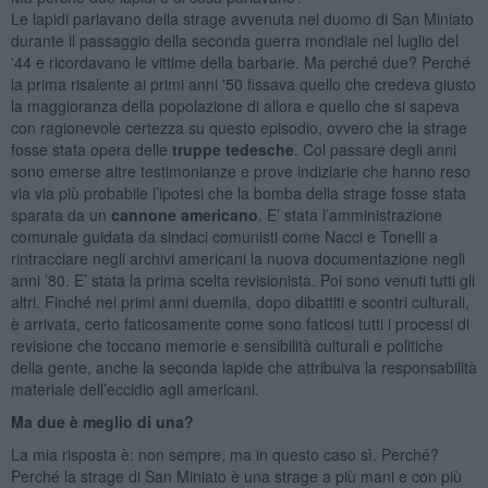
Le lapidi parlavano della strage avvenuta nel duomo di San Miniato
durante il passaggio della seconda guerra mondiale nel luglio del
'44 e ricordavano le vittime della barbarie. Ma perché due? Perché
la prima risalente ai primi anni '50 fissava quello che credeva giusto
la maggioranza della popolazione di allora e quello che si sapeva
con ragionevole certezza su questo episodio, ovvero che la strage
fosse stata opera delle
truppe tedesche
. Col passare degli anni
sono emerse altre testimonianze e prove indiziarie che hanno reso
via via più probabile l’ipotesi che la bomba della strage fosse stata
sparata da un
cannone americano
. E’ stata l’amministrazione
comunale guidata da sindaci comunisti come Nacci e Tonelli a
rintracciare negli archivi americani la nuova documentazione negli
anni ’80. E’ stata la prima scelta revisionista. Poi sono venuti tutti gli
altri. Finché nei primi anni duemila, dopo dibattiti e scontri culturali,
è arrivata, certo faticosamente come sono faticosi tutti i processi di
revisione che toccano memorie e sensibilità culturali e politiche
della gente, anche la seconda lapide che attribuiva la responsabilità
materiale dell’eccidio agli americani.
Ma due è meglio di una?
La mia risposta è: non sempre, ma in questo caso sì. Perché?
Perché la strage di San Miniato è una strage a più mani e con più