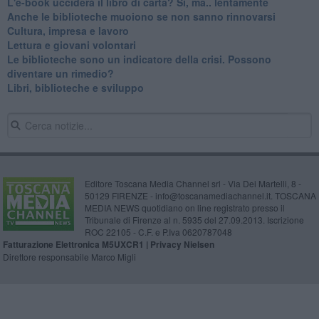
​L'e-book ucciderà il libro di carta? Sì, ma.. lentamente
​Anche le biblioteche muoiono se non sanno rinnovarsi
​Cultura, impresa e lavoro
​Lettura e giovani volontari
​Le biblioteche sono un indicatore della crisi. Possono
diventare un rimedio?
​Libri, biblioteche e sviluppo
Editore Toscana Media Channel srl - Via Dei Martelli, 8 -
50129 FIRENZE - info@toscanamediachannel.it. TOSCANA
MEDIA NEWS quotidiano on line registrato presso il
Tribunale di Firenze al n. 5935 del 27.09.2013. Iscrizione
ROC 22105 - C.F. e P.Iva 0620787048
Fatturazione Elettronica M5UXCR1 |
Privacy Nielsen
Direttore responsabile Marco Migli
Powered by
Aperion.it