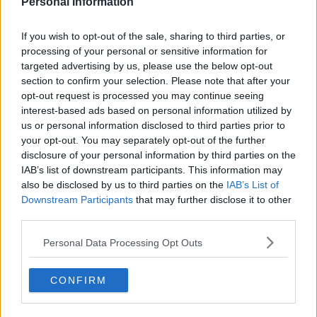
Personal Information
ha registrato una crescita bravi di bibliotecari che a loro volta hanno
promosso la lettura, aumentato i prestiti librari e fatto crescere le
presenze in sala di lettura in tutte le 30 biblioteche comunali sparse
If you wish to opt-out of the sale, sharing to third parties, or
sul suo territorio.
processing of your personal or sensitive information for
targeted advertising by us, please use the below opt-out
Quando trent'anni fa ho iniziato a fare questo mestiere nelle
section to confirm your selection. Please note that after your
biblioteche comunali c'erano si e no una decina di bravi bibliotecari.
Oggi sono quasi triplicati, ma sono ancora pochi. Troppo pochi.
opt-out request is processed you may continue seeing
interest-based ads based on personal information utilized by
Un buon suggerimento di lettura e una consulenza bibliografica
us or personal information disclosed to third parties prior to
valgono moltissimo. Il fatto che questa cosa non venga ancora
your opt-out. You may separately opt-out of the further
percepita è un segnale della nostra arretratezza culturale e peggio
disclosure of your personal information by third parties on the
ancora uno dei fardelli invisibili che frenano lo sviluppo del paese.
IAB’s list of downstream participants. This information may
Vogliamo provare a migliorare le cose?
also be disclosed by us to third parties on the
IAB’s List of
Downstream Participants
that may further disclose it to other
Roberto Cerri
third parties.
Personal Data Processing Opt Outs
CONFIRM
Se vuoi leggere le notizie principali della Toscana iscriviti alla
Newsletter QUInews - ToscanaMedia.
Arriva gratis tutti i giorni