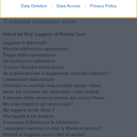
alle 20:00 direttamente nella tua casella di posta.
Data Deletion
Data Access
Privacy Policy
Basta cliccare
QUI
Ti potrebbe interessare anche:
Articoli dal Blog “Leggere” di Roberto Cerri
​Leggere in Nazionale
​Piccole biblioteche spariscono!
​Elogio della nanoeditoria
Gli scrittori e i sabotatori
Ci sono libri che fanno paura
Se pubblicassimo e leggessimo solo libri bilingui?
I maratoneti della lettura
Cretinate in vendita, responsabili anche i librai
Serve un software per segnalare i testi stupidi
​Il destino della memoria storica del nostro Paese
Ma cosa leggono gli operai oggi?
Ma leggere rende liberi ?
​Una lapide è per sempre
Il teorema di Baricco e le biblioteche
I monopoli mettono in crisi la libertà di lettura?
​Perché si leggono poco i libri di storia?