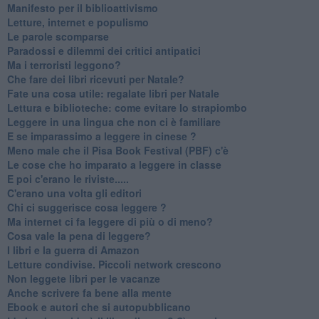
​Manifesto per il biblioattivismo
Letture, internet e populismo
​Le parole scomparse
​Paradossi e dilemmi dei critici antipatici
Ma i terroristi leggono?
​Che fare dei libri ricevuti per Natale?
​Fate una cosa utile: regalate libri per Natale
​Lettura e biblioteche: come evitare lo strapiombo
Leggere in una lingua che non ci è familiare
​E se imparassimo a leggere in cinese ?
​Meno male che il Pisa Book Festival (PBF) c'è
​Le cose che ho imparato a leggere in classe
​E poi c'erano le riviste.....
​C'erano una volta gli editori
​Chi ci suggerisce cosa leggere ?
​Ma internet ci fa leggere di più o di meno?
​Cosa vale la pena di leggere?
I libri e la guerra di Amazon
​Letture condivise. Piccoli network crescono
​Non leggete libri per le vacanze
​Anche scrivere fa bene alla mente
​Ebook e autori che si autopubblicano