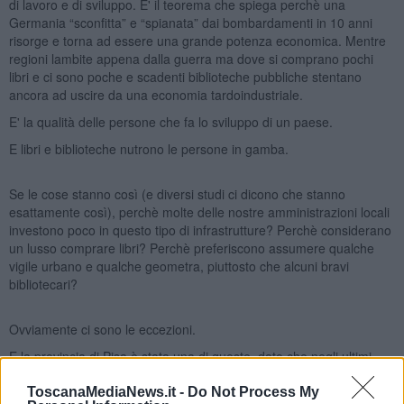
di lavoro e di sviluppo. E' il teorema che spiega perchè una
Germania “sconfitta” e “spianata” dai bombardamenti in 10 anni
risorge e torna ad essere una grande potenza economica. Mentre
regioni lambite appena dalla guerra ma dove si comprano pochi
libri e ci sono poche e scadenti biblioteche pubbliche stentano
ancora ad uscire da una economia tardo­industriale.
E' la qualità delle persone che fa lo sviluppo di un paese.
E libri e biblioteche nutrono le persone in gamba.
Se le cose stanno così (e diversi studi ci dicono che stanno
esattamente così), perchè molte delle nostre amministrazioni locali
investono poco in questo tipo di infrastrutture? Perchè considerano
un lusso comprare libri? Perchè preferiscono assumere qualche
vigile urbano e qualche geometra, piuttosto che alcuni bravi
bibliotecari?
Ovviamente ci sono le eccezioni.
E la provincia di Pisa è stata una di queste, dato che negli ultimi
due anni ha visto sorgere due nuove grandi biblioteche civiche: la
SMS di Pisa e la Biblioteca Gronchi di Pontedera e nel contempo
ToscanaMediaNews.it -
Do Not Process My