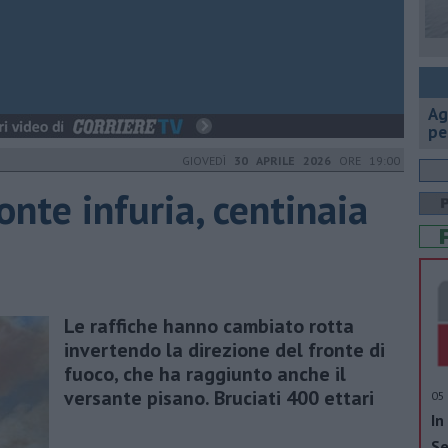
Ag
pe
GIOVEDÌ
30 APRILE 2026
ORE 19:00
onte infuria, centinaia
Le raffiche hanno cambiato rotta
invertendo la direzione del fronte di
fuoco, che ha raggiunto anche il
versante pisano. Bruciati 400 ettari
05 
In
Se