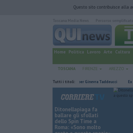
Questo sito contribuisce alla 
Toscana Media News
Percorso semplificat
quotidiano online.
Home
Politica
Lavoro
Arte
Cultura
TOSCANA
FIRENZE
AREZZO
nipoti
Due ori nella Senna per Ginevra Taddeucci
Tutti i titoli:
Ex professore tr
Ditonellapiaga fa
ballare gli sfollati
dello Spin Time a
Roma: «Sono molto