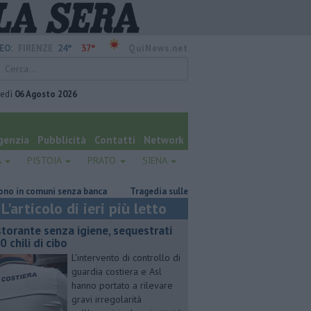
24°
37°
EO:
FIRENZE
QuiNews.net
vedì
06 Agosto 2026
genzia
Pubblicità
Contatti
Network
A
PISTOIA
PRATO
SIENA
i senza banca
Tragedia sulle Apuane, muore davanti ai nipoti
Due 
L'articolo di ieri più letto
storante senza igiene, sequestrati
0 chili di cibo
L'intervento di controllo di
guardia costiera e Asl
hanno portato a rilevare
gravi irregolarità