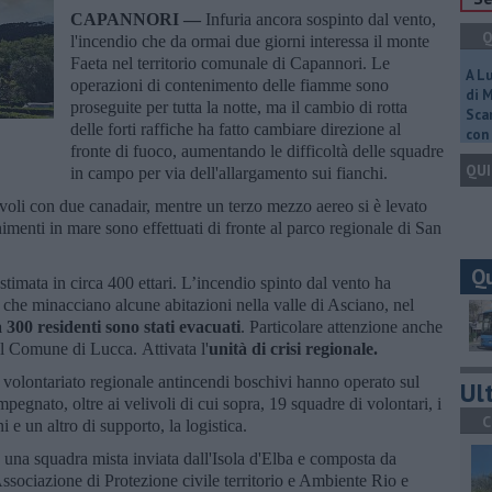
CAPANNORI —
Infuria ancora sospinto dal vento,
Q
l'incendio che da ormai due giorni interessa il monte
Faeta nel territorio comunale di Capannori. Le
A L
operazioni di contenimento delle fiamme sono
di 
proseguite per tutta la notte, ma il cambio di rotta
Scar
delle forti raffiche ha fatto cambiare direzione al
con 
fronte di fuoco, aumentando le difficoltà delle squadre
QUI
in campo per via dell'allargamento sui fianchi.
orvoli con due canadair, mentre un terzo mezzo aereo si è levato
imenti in mare sono effettuati di fronte al parco regionale di San
Q
stimata in circa 400 ettari. L’incendio spinto dal vento ha
 che minacciano alcune abitazioni nella valle di Asciano, nel
a 300 residenti sono stati evacuati
. Particolare attenzione anche
nel Comune di Lucca. Attivata l'
unità di crisi regionale.
 volontariato regionale antincendi boschivi hanno operato sul
Ult
pegnato, oltre ai velivoli di cui sopra, 19 squadre di volontari, i
C
i e un altro di supporto, la logistica.
 una squadra mista inviata dall'Isola d'Elba e composta da
ssociazione di Protezione civile territorio e Ambiente Rio e