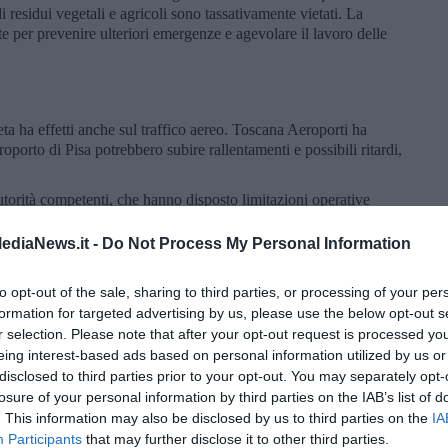
i residui vegetali e agricoli sono tassativamente vietati. La
nte per prevenire ulteriori emergenze e agevolare il lavoro delle
ta ha effetti anche sul traffico aereo. Toscana Aeroporti ha
oporto di Pisa potrebbero subire rallentamenti e possibili ritardi,
autorità competenti, che hanno disposto limitazioni operative
attività aeroportuali e permettere l’intervento dei mezzi
el rogo.
ediaNews.it -
Do Not Process My Personal Information
 seguiranno aggiornamenti in base all’evoluzione dell’incendio e
tivo il coordinamento con tutti gli enti coinvolti nella gestione
to opt-out of the sale, sharing to third parties, or processing of your per
formation for targeted advertising by us, please use the below opt-out s
r selection. Please note that after your opt-out request is processed y
eing interest-based ads based on personal information utilized by us or
disclosed to third parties prior to your opt-out. You may separately opt-
losure of your personal information by third parties on the IAB’s list of
. This information may also be disclosed by us to third parties on the
IA
Participants
that may further disclose it to other third parties.