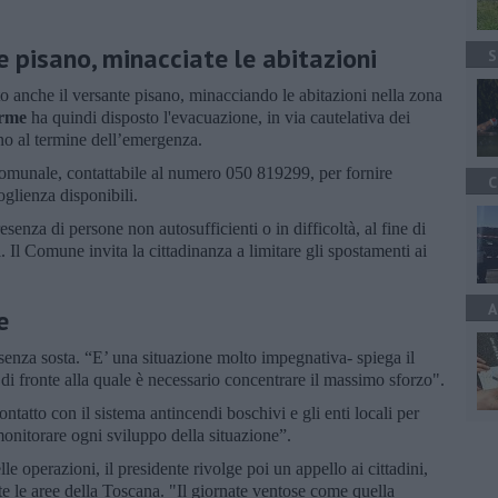
 pisano, minacciate le abitazioni
S
o anche il versante pisano, minacciando le abitazioni nella zona
erme
ha quindi disposto l'evacuazione, in via cautelativa dei
fino al termine dell’emergenza.
comunale, contattabile al numero 050 819299, per fornire
C
oglienza disponibili.
senza di persone non autosufficienti o in difficoltà, al fine di
ri. Il Comune invita la cittadinanza a limitare gli spostamenti ai
A
e
nza sosta. “E’ una situazione molto impegnativa- spiega il
di fronte alla quale è necessario concentrare il massimo sforzo".
tatto con il sistema antincendi boschivi e gli enti locali per
onitorare ogni sviluppo della situazione”.
e operazioni, il presidente rivolge poi un appello ai cittadini,
te le aree della Toscana. "Il giornate ventose come quella