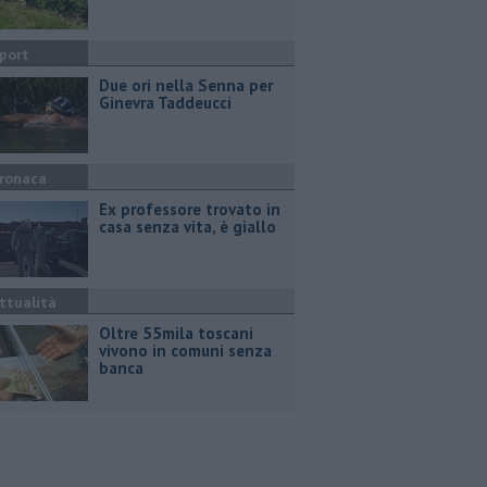
port
Due ori nella Senna per
Ginevra Taddeucci
ronaca
Ex professore trovato in
casa senza vita, è giallo
ttualità
Oltre 55mila toscani
vivono in comuni senza
banca