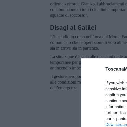
odierna - ricorda Giani- gli abbruciamenti d
collaborazione di tutti i cittadini è importa
squadre di soccorso".
Disagi al Galilei
L’incendio in corso nell’area del Monte Fae
comunicato che le operazioni di volo all’aer
sia in arrivo sia in partenza.
La situazione è legata alle decisioni delle 
temporanee per garantire la sicurezza delle 
antincendio impegnati nello spegnimento d
ToscanaM
Il gestore aeroportuale ha fatto sapere che
alle condizioni meteo. Nel frattempo resta at
If you wish 
dell’emergenza.
sensitive in
confirm you
continue se
information 
further disc
participants
Downstream 