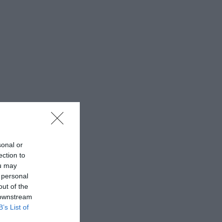
sonal or
ection to
ou may
 personal
out of the
 downstream
B’s List of