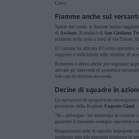
Cavo.
Fiamme anche sul versante
Spinte dal vento, le fiamme hanno raggiunt
di
Asciano
. Il sindaco di
San Giuliano T
residenti nella zona a nord di via Trieste, 
Il Comune ha attivato il Centro operativo 
supporto e indicazioni sulle strutture di acc
Il numero è attivo anche per segnalare la pre
attivare gli interventi di assistenza necessa
soli casi di effettiva necessità.
Decine di squadre in azion
Le operazioni di spegnimento proseguono se
presidente della Regione
Eugenio Giani
– 
“Io – prosegue - mi mantengo in costante con
garantire il massimo sostegno operativo e m
Ringraziando tutte le squadre impegnate nell
invitando tutti alla massima prudenza in tut