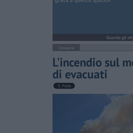
grata a questo spazio»
Cronaca
L'incendio sul m
di evacuati