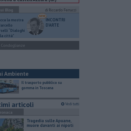
ui Blog
di Riccardo Ferrucci
INCONTRI
ucca la mostra
D'ARTE
Marcello
selli “Dialoghi
la città"
Condoglianze
ui Ambiente
​Il trasporto pubblico su
gomma in Toscana
imi articoli
Vedi tutti
ronaca
Tragedia sulle Apuane,
muore davanti ai nipoti