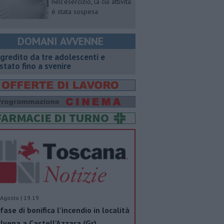
nell'esercizio, la cui attività
è stata sospesa
DOMANI AVVENNE
gredito da tre adolescenti e
stato fino a svenire
Agosto | 19.19
 fase di bonifica l’incendio in località
lvena a Castell’Azzara (Gr)