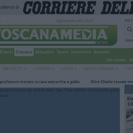
audience di
o
Aggiornato alle 20:25
MET
Gio
Eventi
Cronaca
Attualità
Sport
Interviste
Animali
Chi siamo
A
GROSSETO
LIVORNO
LUCCA
MASSA CARRARA
PIS
ovato in casa senza vita, è giallo
Oltre 55mila toscani vivono in comun
Ri
10