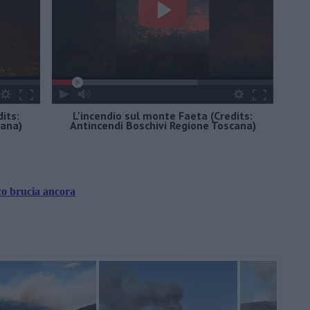
its:
L'incendio sul monte Faeta (Credits:
cana)
Antincendi Boschivi Regione Toscana)
co brucia ancora