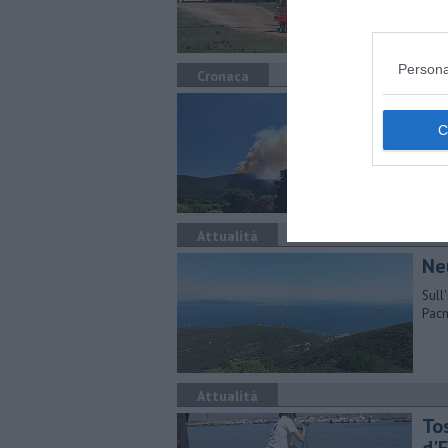
hann
Persona
Cronaca
L'i
ev
Le r
fuoc
Attualità
Neu
Sull
Pacm
Attualità
Tos