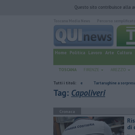
Questo sito contribuisce alla 
Toscana Media News
Percorso semplificat
quotidiano online.
Home
Politica
Lavoro
Arte
Cultura
TOSCANA
FIRENZE
AREZZO
olio, gpl, ecco dove risparmiare
Tutti i titoli:
Tartarughine a sorpresa, 68 piccoli ese
Tag:
Capoliveri
Cronaca
Ris
di 