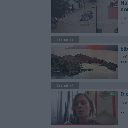
Nub
do
In p
stra
Attualità
Elb
La G
sbar
Attualità
Dis
L'as
inte
dell'