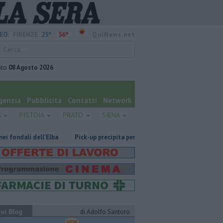
25°
36°
EO:
FIRENZE
QuiNews.net
ato
08 Agosto 2026
genzia
Pubblicità
Contatti
Network
A
PISTOIA
PRATO
SIENA
Elba
Pick-up precipita per 70 metri, due feriti nella scarpata
​Benzin
ui Blog
di Adolfo Santoro