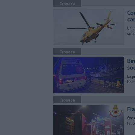
Cronaca
Con
ca
Un u
socc
Cronaca
Bi
so
La p
ha m
Cronaca
Fia
Ore 
la r