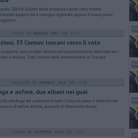
Elba
apporto 2014 di Goletta Verde evidenzia 6 punti critici mentre
mbiente auspica che il consiglio regionale approvi il nuovo piano
aggistico
SABATO
13 MAGGIO 2017
ORE 12:23
zioni, 33 Comuni toscani verso il voto
zzogiorno sono scaduti i termini per la presentazione delle liste per i
idati a sindaco. Tutti i numeri delle amministrative in Toscana
MERCOLEDÌ
20 GENNAIO 2016
ORE 11:02
oga e anfore, due elbani nei guai
rolli antidroga dei carabinieri in tutta l'isola: un uomo è stato trovato
ossesso di anfore antiche, accusato di detenzione illecita
VENERDÌ
05 DICEMBRE 2014
ORE 18:37