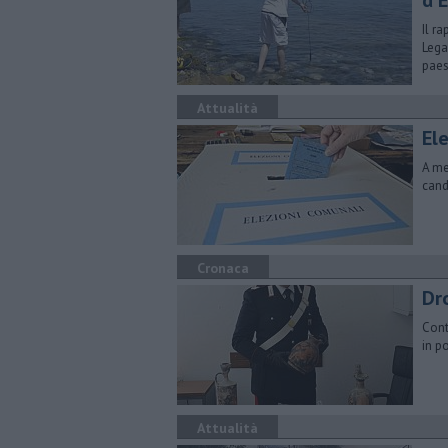
d'
Il r
Lega
paes
Attualità
Ele
A me
cand
Cronaca
Dr
Cont
in p
Attualità