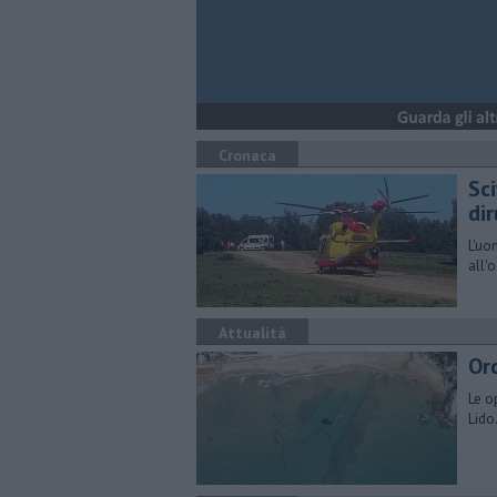
Cronaca
Sci
di
L'uo
all'
Attualità
Ord
Le o
Lido