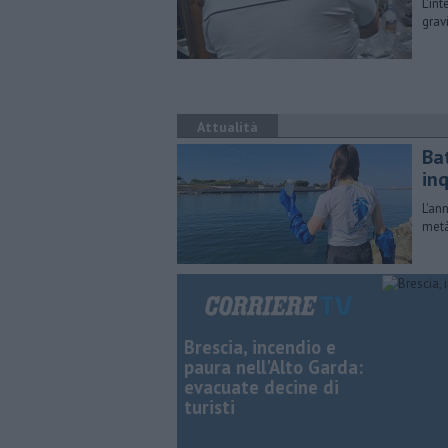
L'in
gravi
Attualità
Bat
inq
L'an
metà
Brescia, incendio e
paura nell'Alto Garda:
evacuate decine di
turisti