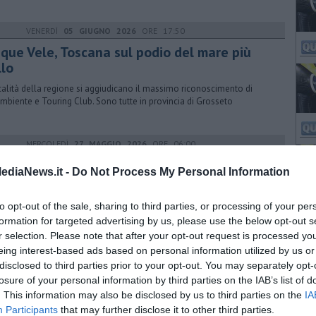
VENERDÌ
05 GIUGNO 2026
ORE 17:50
nque Vele, Toscana sul podio del mare più
llo
calità della regione si aggiudicano il massimo riconoscimento di
mbiente e Touring Club. Sono tutte in provincia di Grosseto
MERCOLEDÌ
27 MAGGIO 2026
ORE 06:00
 dissalatore elbano protagonista su Rai3
ediaNews.it -
Do Not Process My Personal Information
pianto di questo tipo più grande d'Italia è al centro di un
ofondimento del programma scientifico e ambientale Tgr Leonardo
to opt-out of the sale, sharing to third parties, or processing of your per
formation for targeted advertising by us, please use the below opt-out s
r selection. Please note that after your opt-out request is processed y
eing interest-based ads based on personal information utilized by us or
MERCOLEDÌ
20 MAGGIO 2026
ORE 18:29
disclosed to third parties prior to your opt-out. You may separately opt-
ontro tra auto e moto, grave un
losure of your personal information by third parties on the IAB’s list of
nquantenne
. This information may also be disclosed by us to third parties on the
IA
Participants
that may further disclose it to other third parties.
omo è rimasto ferito a seguito dell'incidente. I soccorritori del 118