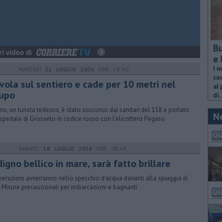
Bu
e 
I n
MARTEDÌ
21 LUGLIO 2026
ORE 18:40
com
vola sul sentiero e cade per 10 metri nel
al 
rupo
di..
mo, un turista tedesco, è stato soccorso dai sanitari del 118 e portato
N
ospedale di Grosseto in codice rosso con l'elicottero Pegaso
SABATO
18 LUGLIO 2026
ORE 08:48
igno bellico in mare, sarà fatto brillare
perazioni avverranno nello specchio d'acqua davanti alla spiaggia di
. Misure precauzionali per imbarcazioni e bagnanti