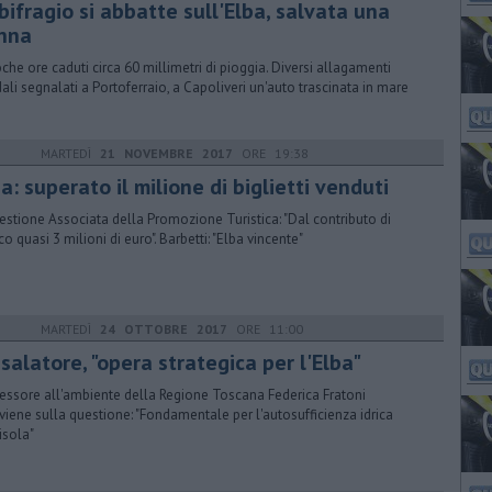
ifragio si abbatte sull'Elba, salvata una
nna
oche ore caduti circa 60 millimetri di pioggia. Diversi allagamenti
dali segnalati a Portoferraio, a Capoliveri un'auto trascinata in mare
MARTEDÌ
21 NOVEMBRE 2017
ORE 19:38
a: superato il milione di biglietti venduti
estione Associata della Promozione Turistica: "Dal contributo di
co quasi 3 milioni di euro". Barbetti: "Elba vincente"
MARTEDÌ
24 OTTOBRE 2017
ORE 11:00
salatore, "opera strategica per l'Elba"
sessore all'ambiente della Regione Toscana Federica Fratoni
rviene sulla questione: "Fondamentale per l'autosufficienza idrica
isola"