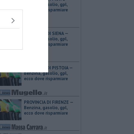
Benzina, gasolio, gpl,
ecco dove risparmiare
PROVINCIA DI SIENA — ​
Benzina, gasolio, gpl,
ecco dove risparmiare
PROVINCIA DI PISTOIA — ​
Benzina, gasolio, gpl,
ecco dove risparmiare
PROVINCIA DI FIRENZE — ​
Benzina, gasolio, gpl,
ecco dove risparmiare