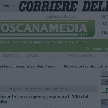
audience di
o
Aggiornato alle 11:50
MET
Sab
Eventi
Cronaca
Attualità
Sport
Interviste
Animali
Chi siamo
A
GROSSETO
LIVORNO
LUCCA
MASSA CARRARA
PIS
mplari prendono il mare
Nuove scoperte archeologiche nei fondali dell'
MERCOLEDÌ
05 AGOSTO 2026
ORE 08:00
torante senza igiene, sequestrati 100 chili
cibo
Q