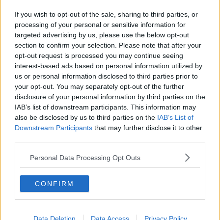
In duemila contro aeroporto e inceneritore
If you wish to opt-out of the sale, sharing to third parties, or
Caronte se ne va: vento e nubifragi sulla costa
processing of your personal or sensitive information for
targeted advertising by us, please use the below opt-out
section to confirm your selection. Please note that after your
Frattura Pd-Sel, Lastri prova a ricucire
opt-out request is processed you may continue seeing
interest-based ads based on personal information utilized by
Sentinelle della legalità targate M5s
us or personal information disclosed to third parties prior to
your opt-out. You may separately opt-out of the further
Due aeroporti e il jolly della società unica
disclosure of your personal information by third parties on the
IAB’s list of downstream participants. This information may
Peretola, Enac benedice la pista lunga
also be disclosed by us to third parties on the
IAB’s List of
Downstream Participants
that may further disclose it to other
Il governo accelera sulle infrastrutture toscane
third parties.
Aeroporti, la Regione pronta a cedere le quote
Personal Data Processing Opt Outs
Guerra fra aeroporti, Renzi si schiera con la
CONFIRM
Regione
Eurnekian dice no a Filippeschi
Data Deletion
Data Access
Privacy Policy
Anche i Comuni al tavolo nazionale per