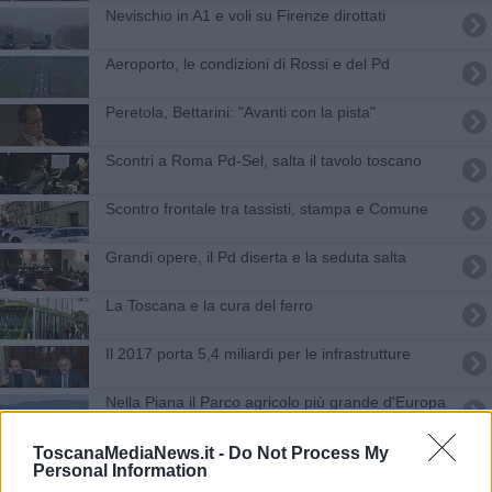
Nevischio in A1 e voli su Firenze dirottati
Aeroporto, le condizioni di Rossi e del Pd
Peretola, Bettarini: "Avanti con la pista"
Scontri a Roma Pd-Sel, salta il tavolo toscano
Scontro frontale tra tassisti, stampa e Comune
​Grandi opere, il Pd diserta e la seduta salta
La Toscana e la cura del ferro
Il 2017 porta 5,4 miliardi per le infrastrutture
Nella Piana il Parco agricolo più grande d'Europa
Aeroporto, l'allungamento slitta di un anno
ToscanaMediaNews.it -
Do Not Process My
Personal Information