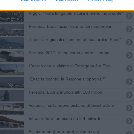
l'aeroporto
Riggio: "Pista lunga più sicura e meno inquinante"
Peretola, Enac inizia l'esame dei masterplan
"I tecnici regionali dicono no al masterplan Enac"
Peretola 2017, è una corsa contro il tempo
L'aereo con le vittime di Terragona è a Pisa
"Enac fa ricorso, la Regione si opporrà?"
Peretola, Lupi annuncia altri 100 milioni
Vespucci, sulla nuova pista no di SinistraDem
Infrastrutture, un piano da 3,4 miliardi
Sciopero negli aeroporti, saltano i voli