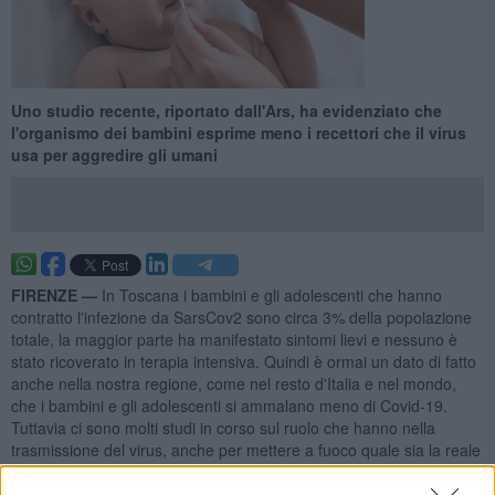
Uno studio recente, riportato dall'Ars, ha evidenziato che
l'organismo dei bambini esprime meno i recettori che il virus
usa per aggredire gli umani
FIRENZE —
In Toscana i bambini e gli adolescenti che hanno
contratto l'infezione da SarsCov2 sono circa 3% della popolazione
totale, la maggior parte ha manifestato sintomi lievi e nessuno è
stato ricoverato in terapia intensiva. Quindi è ormai un dato di fatto
anche nella nostra regione, come nel resto d'Italia e nel mondo,
che i bambini e gli adolescenti si ammalano meno di Covid-19.
Tuttavia ci sono molti studi in corso sul ruolo che hanno nella
trasmissione del virus, anche per mettere a fuoco quale sia la reale
efficacia di misure di contenimento come la chiusura delle scuole.