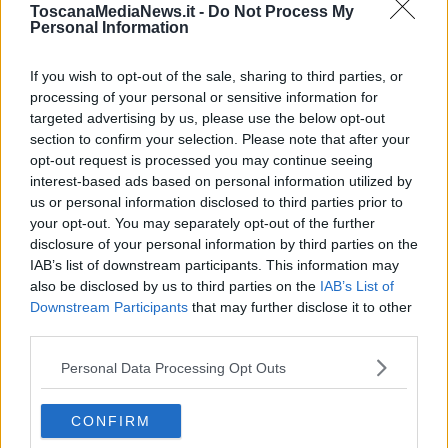
L'Agenzia regionale di sanità della Toscana ha preso in esame due
ToscanaMediaNews.it -
Do Not Process My
recenti studi sulla questione che fanno luce su aspetti interessanti.
Personal Information
E rincuorano.
If you wish to opt-out of the sale, sharing to third parties, or
processing of your personal or sensitive information for
targeted advertising by us, please use the below opt-out
Il primo, pubblicato su
Jama
, contiene una
prima evidenza
sul
section to confirm your selection. Please note that after your
fatto che i bambini esprimono meno nel loro epitelio nasale i
opt-out request is processed you may continue seeing
recettori ACE2, una proteina che si trova sulla superficie di molte
interest-based ads based on personal information utilized by
cellule fra cui quelle della bocca, del naso e dei polmoni e che il
us or personal information disclosed to third parties prior to
nuovo coronavirus utilizza come porta d'ingresso per l'infezione
your opt-out. You may separately opt-out of the further
respiratoria. Il fatto che l'organismo delle persone molto giovani
disclosure of your personal information by third parties on the
abbia meno recettori ACE2 potrebbe spiegare perchè i bambini si
IAB’s list of downstream participants. This information may
ammalano meno e anche perchè, conseguentemente, potrebbero
also be disclosed by us to third parties on the
IAB’s List of
essere
meno contagiosi
degli adulti.
Downstream Participants
that may further disclose it to other
Più nel dettaglio, i ricercatori hanno scoperto che l'espressione del
third parties.
gene ACE2 in un individuo dipende dall'età: più è bassa, meno
recettori ci sono mentre, via via, che l'individuo cresce, i recettori
Personal Data Processing Opt Outs
aumentano raggiungendo la massima espressione in età adulta.
Anche una recente
revisione sistematica
di 700 articoli e lettere
CONFIRM
scientifiche disponibile in
Medline
e
Embase
sulla
carica virale
dei