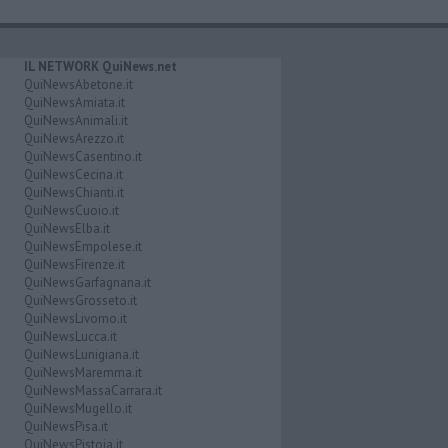
IL NETWORK QuiNews.net
QuiNewsAbetone.it
QuiNewsAmiata.it
QuiNewsAnimali.it
QuiNewsArezzo.it
QuiNewsCasentino.it
QuiNewsCecina.it
QuiNewsChianti.it
QuiNewsCuoio.it
QuiNewsElba.it
QuiNewsEmpolese.it
QuiNewsFirenze.it
QuiNewsGarfagnana.it
QuiNewsGrosseto.it
QuiNewsLivorno.it
QuiNewsLucca.it
QuiNewsLunigiana.it
QuiNewsMaremma.it
QuiNewsMassaCarrara.it
QuiNewsMugello.it
QuiNewsPisa.it
QuiNewsPistoia.it