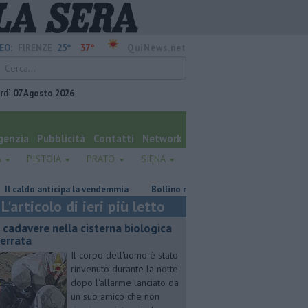
25°
37°
EO:
FIRENZE
QuiNews.net
rdì
07 Agosto 2026
genzia
Pubblicità
Contatti
Network
A
PISTOIA
PRATO
SIENA
do anticipa la vendemmia
Bollino nero sulle strade nel weekend del gr
L'articolo di ieri più letto
 cadavere nella cisterna biologica
terrata
Il corpo dell'uomo è stato
rinvenuto durante la notte
dopo l'allarme lanciato da
un suo amico che non