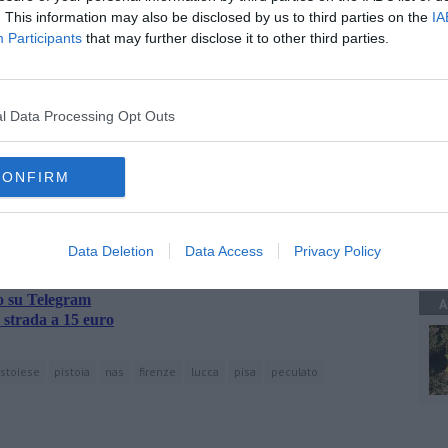
. This information may also be disclosed by us to third parties on the
IA
ate dal medico in questione
.
Participants
that may further disclose it to other third parties.
A
l Data Processing Opt Outs
oscana iscriviti alla
Newsletter QUInews - ToscanaMedia.
amente nella tua casella di posta.
CONFIRM
C
Data Deletion
Data Access
Privacy Policy
e web regionali
ro su Telegram
A
 strada a 15 euro
stoiese
pistoia
nas
firenze
lucca
pisa
peculato