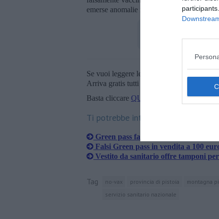
participants
emerse anomalie nelle vaccinazioni registr
Downstream 
Persona
Se vuoi leggere le notizie principali della T
Arriva gratis tutti i giorni alle 20:00 dirett
Basta cliccare
QUI
Ti potrebbe interessare anche:
Green pass falsi, violate le piattaform
Falsi Green pass in vendita a 100 eu
Vestito da sanitario offre tamponi per
Tag
no-vax
provincia di pistoia
montagna pi
servizio sanitario nazionale