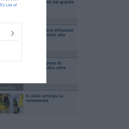
nel weekend del grande
B’s List of
esodo
ttualità
Sms per false infrazioni
stradali, occhio alla
truffa
ronaca
La piantagione di
cannabis nella serra
domestica
ttualità
Il caldo anticipa la
vendemmia