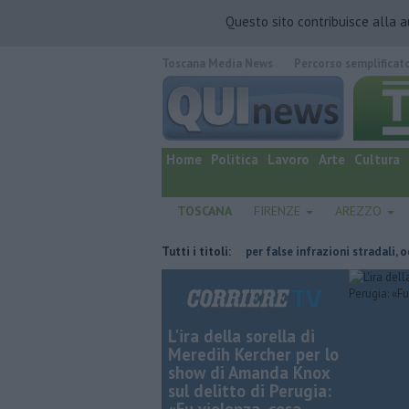
Questo sito contribuisce alla 
Toscana Media News
Percorso semplificat
quotidiano online.
Home
Politica
Lavoro
Arte
Cultura
TOSCANA
FIRENZE
AREZZO
el weekend del grande esodo
Tutti i titoli:
Sms per false infrazioni stradali, occhio al
L'ira della sorella di
Meredih Kercher per lo
show di Amanda Knox
sul delitto di Perugia: