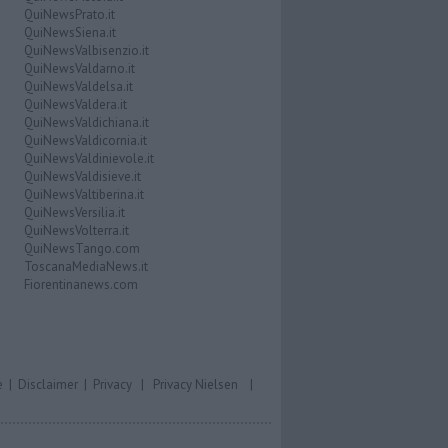
QuiNewsPrato.it
QuiNewsSiena.it
QuiNewsValbisenzio.it
QuiNewsValdarno.it
QuiNewsValdelsa.it
QuiNewsValdera.it
QuiNewsValdichiana.it
QuiNewsValdicornia.it
QuiNewsValdinievole.it
QuiNewsValdisieve.it
QuiNewsValtiberina.it
QuiNewsVersilia.it
QuiNewsVolterra.it
QuiNewsTango.com
ToscanaMediaNews.it
Fiorentinanews.com
e
|
Disclaimer
|
Privacy
|
Privacy Nielsen
|