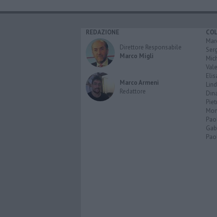
REDAZIONE
CO
Marc
Direttore Responsabile
Serg
Marco Migli
Mic
Vale
Elis
Marco Armeni
Lind
Redattore
Dina
Piet
Mon
Pao
Gabr
Paol