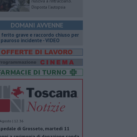
riusciva a rintracciarlo.
Disposta l'autopsia
DOMANI AVVENNE
 ferito grave e raccordo chiuso per
 pauroso incidente - VIDEO
Agosto | 12.36
pedale di Grosseto, martedì 11
nni a cerimonia di donazione sonda