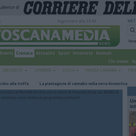
audience di
o
Aggiornato alle 13:44
MET
Vene
Eventi
Cronaca
Attualità
Sport
Interviste
Animali
Chi siamo
A
GROSSETO
LIVORNO
LUCCA
MASSA CARRARA
PIS
la truffa
La piantagione di cannabis nella serra domestica
Il cal
Un
in