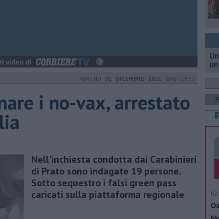
Un
un
VENERDÌ
31 DICEMBRE 2021
ORE 19:55
nare i no-vax, arrestato
lia
Nell'inchiesta condotta dai Carabinieri
di Prato sono indagate 19 persone.
Sotto sequestro i falsi green pass
caricati sulla piattaforma regionale
07 
Os
Mo