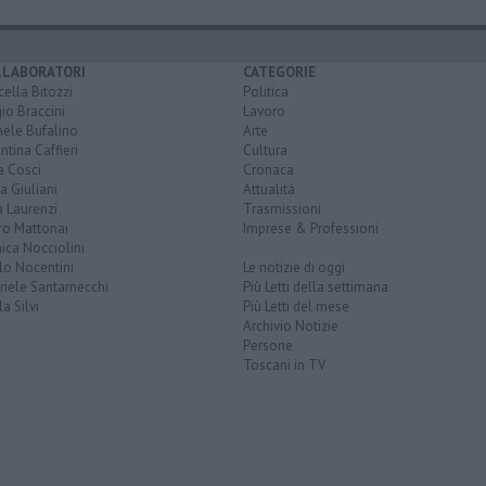
LLABORATORI
CATEGORIE
ella Bitozzi
Politica
io Braccini
Lavoro
hele Bufalino
Arte
ntina Caffieri
Cultura
a Cosci
Cronaca
a Giuliani
Attualità
 Laurenzi
Trasmissioni
ro Mattonai
Imprese & Professioni
ica Nocciolini
lo Nocentini
Le notizie di oggi
iele Santarnecchi
Più Letti della settimana
a Silvi
Più Letti del mese
Archivio Notizie
Persone
Toscani in TV