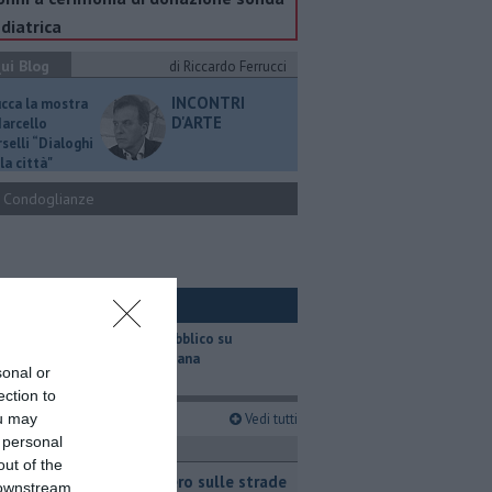
diatrica
ui Blog
di Riccardo Ferrucci
INCONTRI
ucca la mostra
D'ARTE
Marcello
selli “Dialoghi
la città"
Condoglianze
ui Ambiente
​Il trasporto pubblico su
gomma in Toscana
sonal or
ection to
imi articoli
Vedi tutti
ou may
 personal
ttualità
out of the
Bollino nero sulle strade
 downstream