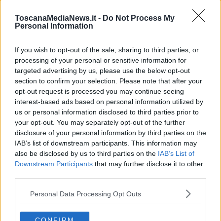
restare lucida fino alla fine, aveva previsto nel suo testamento
biologico questa ultima opzione solo in caso di peggioramento
ToscanaMediaNews.it -
Do Not Process My
grave.
Aveva chiesto di poter accedere al suicidio assistito
,
Personal Information
ma le sue legittime richieste sono state ostacolate dalla azienda
sanitaria locale".
If you wish to opt-out of the sale, sharing to third parties, or
processing of your personal or sensitive information for
targeted advertising by us, please use the below opt-out
section to confirm your selection. Please note that after your
Gloria aveva costruito la sua vita con
scelte libere e consapevoli
:
opt-out request is processed you may continue seeing
"Quando la malattia le ha tolto progressivamente il respiro e la
interest-based ads based on personal information utilized by
libertà di vivere dignitosamente - racconta ancora l'associazione -
us or personal information disclosed to third parties prior to
ha scelto di voler decidere anche sul proprio fine vita
. Per
your opt-out. You may separately opt-out of the further
questo, nel Febbraio 2024, aveva avviato presso la Usl Toscana
disclosure of your personal information by third parties on the
Centro il percorso per ottenere l’accesso al suicidio medicalmente
IAB’s list of downstream participants. This information may
assistito, garantito in Italia dalla sentenza 242/2019 della Corte
also be disclosed by us to third parties on the
IAB’s List of
costituzionale".
Downstream Participants
that may further disclose it to other
La commissione medica multidisciplinare, a Marzo 2024, aveva
third parties.
accertato che
Gloria possedeva tutti i requisiti previsti dalla
legge
per accedere alla procedura. Ma: "Tuttavia, nella relazione
Personal Data Processing Opt Outs
finale non erano indicati il farmaco letale, il suo dosaggio e la
metodica di autosomministrazione. Il 10 Giugno è stata inviata alla
CONFIRM