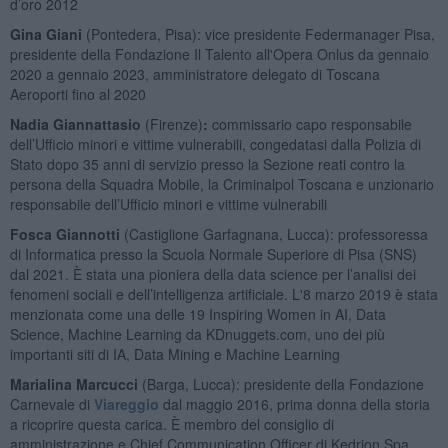
d’oro 2012
Gina Giani
(Pontedera, Pisa): vice presidente Federmanager Pisa,
presidente della Fondazione Il Talento all'Opera Onlus da gennaio
2020 a gennaio 2023, amministratore delegato di Toscana
Aeroporti fino al 2020
Nadia Giannattasio
(Firenze)
:
commissario capo responsabile
dell’Ufficio minori e vittime vulnerabili, congedatasi dalla Polizia di
Stato dopo 35 anni di servizio presso la Sezione reati contro la
persona della Squadra Mobile, la Criminalpol Toscana e unzionario
responsabile dell’Ufficio minori e vittime vulnerabili
Fosca Giannotti
(Castiglione Garfagnana, Lucca): professoressa
di Informatica presso la Scuola Normale Superiore di Pisa (SNS)
dal 2021. È stata una pioniera della data science per l’analisi dei
fenomeni sociali e dell’intelligenza artificiale. L'8 marzo 2019 è stata
menzionata come una delle 19 Inspiring Women in AI, Data
Science, Machine Learning da KDnuggets.com, uno dei più
importanti siti di IA, Data Mining e Machine Learning
Marialina Marcucci
(Barga, Lucca): presidente della Fondazione
Carnevale di
Viareggio
dal maggio 2016, prima donna della storia
a ricoprire questa carica. È membro del consiglio di
amministrazione e Chief Communication Officer di Kedrion Spa.,