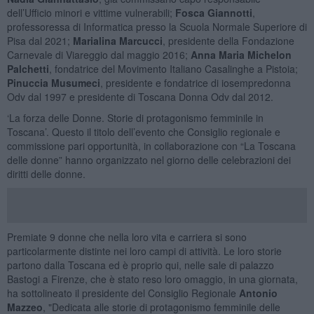
dell’Ufficio minori e vittime vulnerabili;
Fosca Giannotti
,
professoressa di Informatica presso la Scuola Normale Superiore di
Pisa dal 2021;
Marialina Marcucci
, presidente della Fondazione
Carnevale di Viareggio dal maggio 2016;
Anna Maria Michelon
Palchetti
, fondatrice del Movimento Italiano Casalinghe a Pistoia;
Pinuccia Musumeci
, presidente e fondatrice di iosempredonna
Odv dal 1997 e presidente di Toscana Donna Odv dal 2012.
‘La forza delle Donne. Storie di protagonismo femminile in
Toscana’. Questo il titolo dell’evento che Consiglio regionale e
commissione pari opportunità, in collaborazione con “La Toscana
delle donne” hanno organizzato nel giorno delle celebrazioni dei
diritti delle donne.
Premiate 9 donne che nella loro vita e carriera si sono
particolarmente distinte nei loro campi di attività. Le loro storie
partono dalla Toscana ed è proprio qui, nelle sale di palazzo
Bastogi a Firenze, che è stato reso loro omaggio, in una giornata,
ha sottolineato il presidente del Consiglio Regionale
Antonio
Mazzeo
, "Dedicata alle storie di protagonismo femminile delle