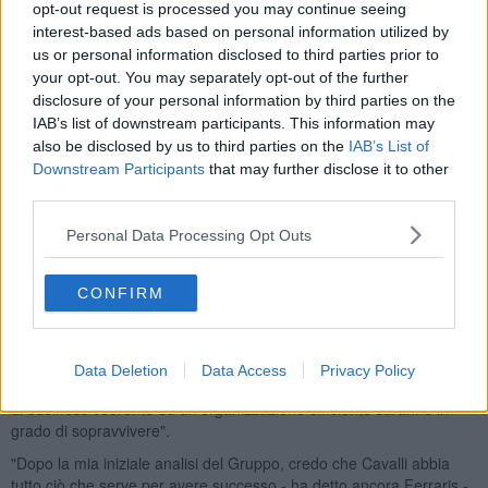
opt-out request is processed you may continue seeing
"La riorganizzazione prevede la semplificazione dell’assetto
interest-based ads based on personal information utilized by
aziendale oltre alla chiusura della sede e dell’ufficio stile di Milano -
us or personal information disclosed to third parties prior to
si legge in una nota - con il trasferimento di tutte le funzioni nella
your opt-out. You may separately opt-out of the further
sede dell'Osmannoro, alla periferia di Firenze. Inoltre, è prevista la
disclosure of your personal information by third parties on the
razionalizzazione della produzione, della logistica e della rete retail,
attraverso una serie di chiusure o la ricollocazione di alcuni negozi".
IAB’s list of downstream participants. This information may
also be disclosed by us to third parties on the
IAB’s List of
Downstream Participants
that may further disclose it to other
third parties.
Poche ore prima il gruppo Cavalli aveva annunciato il divorzio dal
Personal Data Processing Opt Outs
direttore creativo Peter Dundas, dopo tre stagioni: la collezione
primavera/estate 2017 sarà l'ultima da lui firmata.
CONFIRM
“L’industria della moda sta attraversando tempi difficili, dettati da
una significativa contrazione dei consumi in diversi mercati chiave e
da una sostanziale trasformazione delle dinamiche del settore - ha
spiegato l'amministratore delegato del gruppo Gian Giacomo
Data Deletion
Data Access
Privacy Policy
Ferraris - In questo contesto, solo i marchi iconici, con un modello
di business coerente ed un'organizzazione efficiente saranno in
grado di sopravvivere".
"Dopo la mia iniziale analisi del Gruppo, credo che Cavalli abbia
tutto ciò che serve per avere successo - ha detto ancora Ferraris -