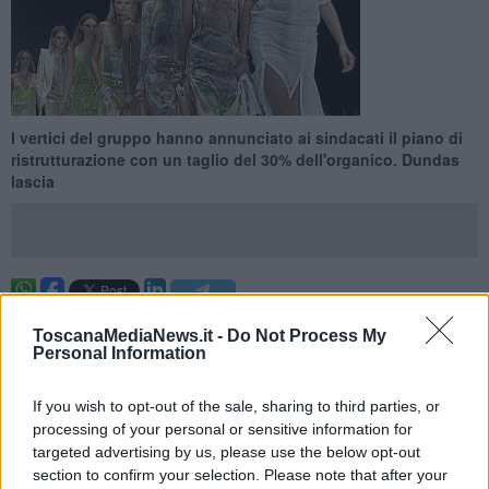
I vertici del gruppo hanno annunciato ai sindacati il piano di
ristrutturazione con un taglio del 30% dell'organico. Dundas
lascia
FIRENZE —
Duecento esuberi su 672 dipendenti per la Roberto
ToscanaMediaNews.it -
Do Not Process My
Cavalli spa: a dare la notizia ai sindacati sono stati i vertici della
Personal Information
casa di moda nel corso di un incontro in cui è stato annunciato un
progetto di riorganizzazione lacrime e sangue: attraverso una
drastica riduzione del personale, la razionalizzazione della
If you wish to opt-out of the sale, sharing to third parties, or
produzione e la chiusura di vari negozi, si punta a far tornare in
processing of your personal or sensitive information for
attivo i conti della società entro il 2018, assicurando al tempo
targeted advertising by us, please use the below opt-out
stesso prospettive di rilancio per il marchio.
section to confirm your selection. Please note that after your