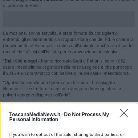
al presidente Rossi.
La mozione, anche stavolta, è stata firmata da consiglieri di
entrambi gli schieramenti, sia d'opposizione che del Pd, e chiede la
redazione di un Piano per la tutela dall'amianto, anche alla luce dei
recenti dati diffusi dall'Istituto per la prevenzione oncologica.
"
D
al 1988 a oggi
- hanno ricordato Sarti e Fattori -, sono 1652 i
casi di mesotelioma registrati nella nostra regione e che purtroppo
il 2015 è un drammatico con decine di nuovi casi di mesotelioma".
"Ogni volta che c'è una bufera o un tornado - ha spiegato
Romanelli - le strutture in amianto vengono danneggiate e le
polveri vengono disperse nell'aria".
“Non vorrei però che - ha aggiunto Romanelli -, in tempi di
ristrettezze, ci fosse anche un problema politico a trovare soldi.
ToscanaMediaNews.it -
Do Not Process My
Questo sarebbe grave:
rimuovere l'amianto è
un fatto di salute
Personal Information
pubblica, oltre che
una vera, utile, grande opera
, che metterebbe
in moto una quantità di professionalità, piccole imprese,
competenze, a vantaggio del cittadino”.
If you wish to opt-out of the sale, sharing to third parties, or