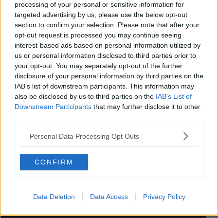
processing of your personal or sensitive information for
L'idea dei consiglieri è quella di reintrodurre uno strumento utile,
targeted advertising by us, please use the below opt-out
come
gli incentivi per la rimozione
. "Quando a livello nazionale il
section to confirm your selection. Please note that after your
Conto Energia
incentivava a rimuovere amianto e a sostituire con
opt-out request is processed you may continue seeing
fotovoltaico - ha ricordato lo stesso Romanelli -, la quantità rimossa
interest-based ads based on personal information utilized by
in Toscana passò da una media di 17mila tonnellate annue a una
us or personal information disclosed to third parties prior to
media di 27 mila, quindi un incremento del 60%".
your opt-out. You may separately opt-out of the further
La mozione, firmata anche dal capogruppo Pd
Leonardo Marras
,
disclosure of your personal information by third parties on the
approderà in Consiglio tra domani e mercoledì.
IAB’s list of downstream participants. This information may
also be disclosed by us to third parties on the
IAB’s List of
Downstream Participants
that may further disclose it to other
third parties.
Personal Data Processing Opt Outs
Se vuoi leggere le notizie principali della Toscana iscriviti alla
Newsletter QUInews - ToscanaMedia.
Arriva gratis tutti i giorni
CONFIRM
alle 20:00 direttamente nella tua casella di posta.
Basta cliccare
QUI
Data Deletion
Data Access
Privacy Policy
Videogallery