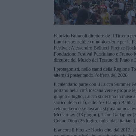
Fabrizio Brancoli direttore de Il Tirreno p
Lami responsabile comunicazione per la 
Festival; Alessandro Bellucci Firenze Roc
Fondazione Festival Pucciniano e Franco Mo
direttore del Museo del Tessuto di Prato e
I protagonisti, nello stand della Regione T
alternati presentando l’offerta del 2020.
Il calendario parte con il Lucca Summer Fe
portano nella città toscana vere e proprie l
giugno e luglio, Lucca si declina in music
storico della città, e dell’ex Campo Balill
celebre kermesse toscana si preannuncia eve
McCartney (13 giugno), Liam Gallagher (2
Celine Dion (25 luglio, unica data italiana)
E ancora il Firenze Rocks che, dal 2017, si 
panorama musicale internazionale e italian