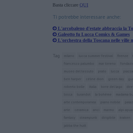
Basta cliccare
QUI
Ti potrebbe interessare anche:
L'arcobaleno d'estate abbraccia la T
Galeotto fu Lucca Comics & Games
L'orchestra della Toscana nelle ville 
Tag
milano
lucca summer festival
firenze
francesco palumbo
mar tirreno
fondazi
museo del tessuto
prato
lucca
piazz
ben harper
céline dion
green day
gu
roberto bolle
italia
torre del lago
dire
tosca
turandot
la bohème
madama but
arte contemporanea
piano nobile
palaz
arte
ceramica
anci
marmo
alpi apu
fantasy
steampunk
dirigibile
kraken
jabba the hutt