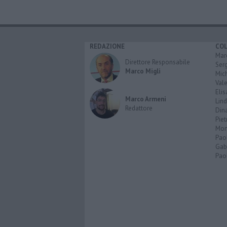
REDAZIONE
CO
Marc
Direttore Responsabile
Serg
Marco Migli
Mic
Vale
Elis
Marco Armeni
Lind
Redattore
Dina
Piet
Mon
Pao
Gabr
Paol