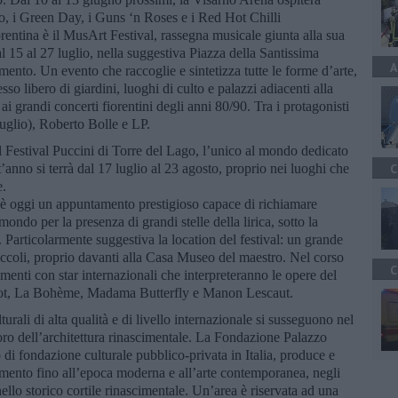
sco, i Green Day, i Guns ‘n Roses e i Red Hot Chilli
rentina è il MusArt Festival, rassegna musicale giunta alla sua
l 15 al 27 luglio, nella suggestiva Piazza della Santissima
A
mento. Un evento che raccoglie e sintetizza tutte le forme d’arte,
sso libero di giardini, luoghi di culto e palazzi adiacenti alla
ai grandi concerti fiorentini degli anni 80/90. Tra i protagonisti
luglio), Roberto Bolle e LP.
 è il Festival Puccini di Torre del Lago, l’unico al mondo dedicato
C
nno si terrà dal 17 luglio al 23 agosto, proprio nei luoghi che
e.
l è oggi un appuntamento prestigioso capace di richiamare
 mondo per la presenza di grandi stelle della lirica, sotto la
a. Particolarmente suggestiva la location del festival: un grande
iuccoli, proprio davanti alla Casa Museo del maestro. Nel corso
C
menti con star internazionali che interpreteranno le opere del
ndot, La Bohème, Madama Butterfly e Manon Lescaut.
urali di alta qualità e di livello internazionale si susseguono nel
oro dell’architettura rinascimentale. La Fondazione Palazzo
i fondazione culturale pubblico-privata in Italia, produce e
imento fino all’epoca moderna e all’arte contemporanea, negli
ello storico cortile rinascimentale. Un’area è riservata ad una