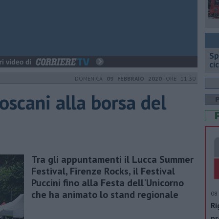
Sp
ci
DOMENICA
09 FEBBRAIO 2020
ORE 11:30
toscani alla borsa del
Tra gli appuntamenti il Lucca Summer
Festival, Firenze Rocks, il Festival
Puccini fino alla Festa dell'Unicorno
che ha animato lo stand regionale
08 
Ri
pr