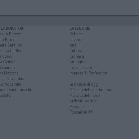
LLABORATORI
CATEGORIE
ella Bitozzi
Politica
io Braccini
Lavoro
hele Bufalino
Arte
ntina Caffieri
Cultura
a Cosci
Cronaca
a Giuliani
Attualità
 Laurenzi
Trasmissioni
ro Mattonai
Imprese & Professioni
ica Nocciolini
lo Nocentini
Le notizie di oggi
iele Santarnecchi
Più Letti della settimana
a Silvi
Più Letti del mese
Archivio Notizie
Persone
Toscani in TV