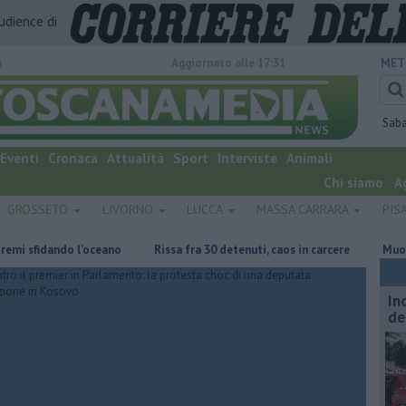
audience di
o
Aggiornato alle 17:31
MET
Sab
Eventi
Cronaca
Attualità
Sport
Interviste
Animali
Chi siamo
A
GROSSETO
LIVORNO
LUCCA
MASSA CARRARA
PIS
ndo l'oceano
Rissa fra 30 detenuti, caos in carcere
Muore a 61 anni
In
de