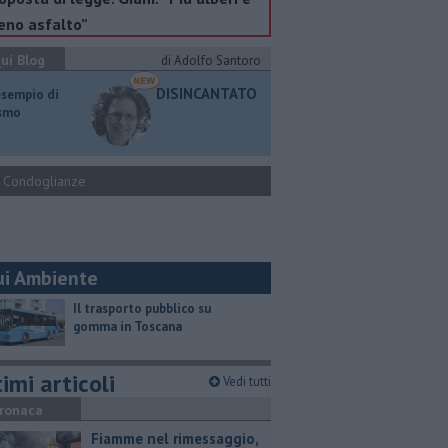
no asfalto”
ui Blog
di Adolfo Santoro
DISINCANTATO
esempio di
ismo
Condoglianze
ui Ambiente
​Il trasporto pubblico su
gomma in Toscana
imi articoli
Vedi tutti
ronaca
Fiamme nel rimessaggio,