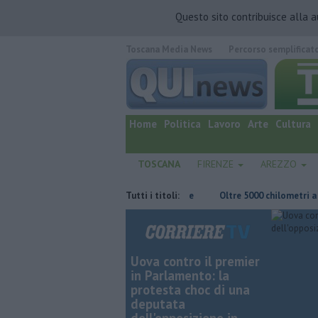
Questo sito contribuisce alla 
Toscana Media News
Percorso semplificat
quotidiano online.
Home
Politica
Lavoro
Arte
Cultura
TOSCANA
FIRENZE
AREZZO
ersone in ospedale e casa inagibile
Tutti i titoli:
Oltre 5000 chilometri a remi sfida
Uova contro il premier
in Parlamento: la
protesta choc di una
deputata