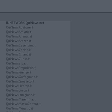
IL NETWORK QuiNews.net
QuiNewsAbetone.it
QuiNewsAmiata.it
QuiNewsAnimali.it
QuiNewsArezzo.it
QuiNewsCasentino.it
QuiNewsCecina.it
QuiNewsChianti.it
QuiNewsCuoio.it
QuiNewsElba.it
QuiNewsEmpolese.it
QuiNewsFirenze.it
QuiNewsGarfagnana.it
QuiNewsGrosseto.it
QuiNewsLivorno.it
QuiNewsLucca.it
QuiNewsLunigiana.it
QuiNewsMaremma.it
QuiNewsMassaCarrara.it
QuiNewsMugello.it