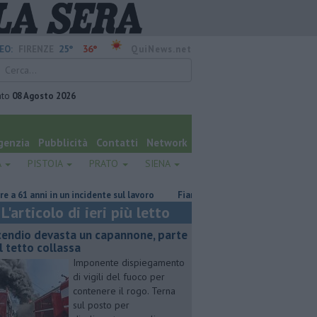
25°
36°
EO:
FIRENZE
QuiNews.net
ato
08 Agosto 2026
genzia
Pubblicità
Contatti
Network
A
PISTOIA
PRATO
SIENA
 in un incidente sul lavoro
Fiamme nel rimessaggio, due persone in ospe
L'articolo di ieri più letto
cendio devasta un capannone, parte
l tetto collassa
Imponente dispiegamento
di vigili del fuoco per
contenere il rogo. Terna
sul posto per