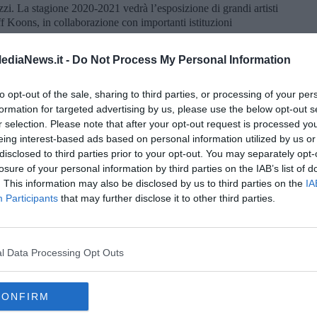
zi. La stagione 2020-2021 vedrà l’esposizione di grandi artisti
Koons, in collaborazione con importanti istituzioni
ri istituzioni europee dedicate alla valorizzazione del tessuto
ediaNews.it -
Do Not Process My Personal Information
 ad ottobre 2020 una mostra temporanea dal titolo “Turandot e
dazione Museo del Tessuto di Prato e Sistema Museale di Ateneo
to opt-out of the sale, sharing to third parties, or processing of your per
 Firenze. In visione oltre 250 opere tra reperti di arte orientale,
formation for targeted advertising by us, please use the below opt-out s
documenti, tra cui alcuni straordinari costumi e gioielli di scena
r selection. Please note that after your opt-out request is processed y
ndot di Giacomo Puccini, messa in scena al Teatro della Scala
eing interest-based ads based on personal information utilized by us or
disclosed to third parties prior to your opt-out. You may separately opt-
moci nei borghi”, rassegna di eventi alla scoperta dei luoghi di
losure of your personal information by third parties on the IAB’s list of
rizzare la destinazione e i prodotti enogastronomici locali.
. This information may also be disclosed by us to third parties on the
IA
idiano il Tirreno, con il supporto di Toscana Promozione
Participants
that may further disclose it to other third parties.
ne Sistema Toscana, Vetrina Toscana, FEISCT, la manifestazione
lungo la costa, ma i veri protagonisti di questa kermesse saranno
radizione locale.
l Data Processing Opt Outs
te dal 18 al 21 giugno 2020 che prevede appuntamenti di
 in località insolite e aperitivi gourmet a base di prodotti tipici.
a e dal quotidiano La Nazione, con Toscana Promozione
CONFIRM
ci, la rassegna di quest’anno dallo slogan “La mia Toscana -
to cultural-gastronomico per proseguire il giorno successivo