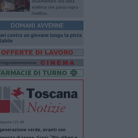
disalimentare una linea
elettrica che passa sopra
l’edificio
DOMANI AVVENNE
ari contro un giovane lungo la pista
clabile
Agosto | 15.48
generazione verde, avanti con
oposta di legge. Giani: “Più alberi e