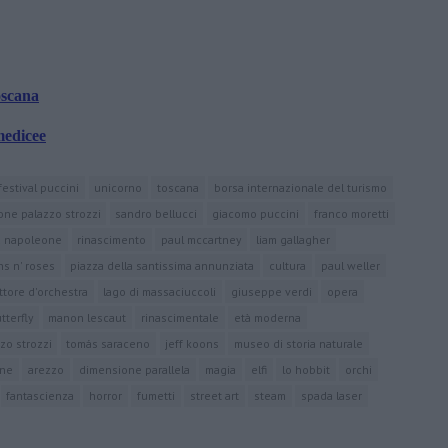
oscana
medicee
festival puccini
unicorno
toscana
borsa internazionale del turismo
one palazzo strozzi
sandro bellucci
giacomo puccini
franco moretti
a napoleone
rinascimento
paul mccartney
liam gallagher
ns n' roses
piazza della santissima annunziata
cultura
paul weller
ttore d'orchestra
lago di massaciuccoli
giuseppe verdi
opera
terfly
manon lescaut
rinascimentale
età moderna
zo strozzi
tomás saraceno
jeff koons
museo di storia naturale
ane
arezzo
dimensione parallela
magia
elfi
lo hobbit
orchi
fantascienza
horror
fumetti
street art
steam
spada laser