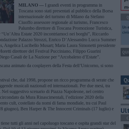
MILANO —
I grandi eventi in programma in
me
Toscana sono stati presentati al pubblico della Borsa
internazionale del turismo di Milano da Stefano
Q
Ciuoffo assessore regionale al turismo, Francesco
​Un 
Palumbo direttore di Toscana Promozione Turistica,
civ
er “Un’Altra Estate 2020 incontriamoci nei borghi”, Riccardo
Fondazione Palazzo Strozzi, Enrico D’Alessandro Lucca Summer
ks, Angelica Lucibello Musart; Maria Laura Simonetti presidente
retti direttore del Festival Pucciniano, Filippo Guarini
QUI
 Diego Casali de La Nazione per “Arcobaleno d’Estate”.
oscana animato da cosplayers della Festa dell’Unicorno, si sono
Q
stival che, dal 1998, propone un ricco programma di serate che
eggende musicali nazionali ed internazionali. Per due mesi, tra
a. Nel suggestivo scenario di Piazza Napoleone, nel centro
a, circondato da Mura Rinascimentali, l’edizione 2020 della
nto cult, costellato da nomi di fama mondiale, tra cui Paul
Ult
8 giugno), Ben Harper & The Innocent Criminals (17 luglio) e
.
C
tiene tutti gli anni nel capoluogo toscano e ospita grandi star del
o. Dal 10 al 13 giugno prossimi, la Visarno Arena ospiterà