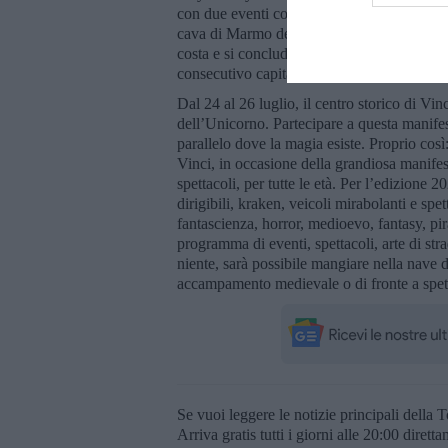
con due eventi consecutivi, un evento enog
cava di Marmo delle Alpi Apuane. Sabato 20
costa e si concluderà domenica 21 giugno co
consecutivo capitale dell’Arcobaleno.
Dal 24 al 26 luglio, il centro storico di Vi
dell’Unicorno. Partecipare a questa manifes
parallelo dove la magia esiste. Proprio così
Vinci, in occasione della grandiosa manife
spettacoli, per tutte le età. Per l’edizion
dirigibili, kraken, veicoli mirabolanti e sp
fantascienza, horror, medioevo, fantasy, pir
programma di eventi, spettacoli, arte di str
niente, sarà possibile mangiare nella nave d
accampamento medievale o di fronte a spetta
Se vuoi leggere le notizie principali della T
Arriva gratis tutti i giorni alle 20:00 dirett