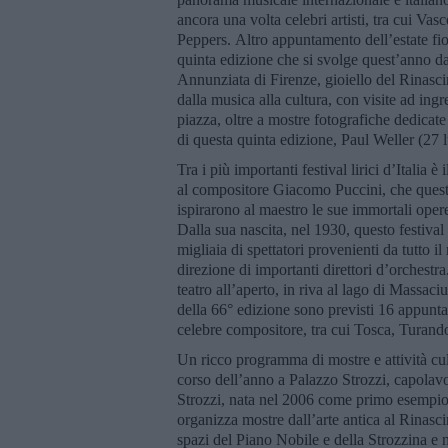
ancora una volta celebri artisti, tra cui Va
Peppers. Altro appuntamento dell’estate fio
quinta edizione che si svolge quest’anno da
Annunziata di Firenze, gioiello del Rinasci
dalla musica alla cultura, con visite ad ingre
piazza, oltre a mostre fotografiche dedicate 
di questa quinta edizione, Paul Weller (27 
Tra i più importanti festival lirici d’Italia
al compositore Giacomo Puccini, che quest’a
ispirarono al maestro le sue immortali oper
Dalla sua nascita, nel 1930, questo festiva
migliaia di spettatori provenienti da tutto il
direzione di importanti direttori d’orchestr
teatro all’aperto, in riva al lago di Massac
della 66° edizione sono previsti 16 appunta
celebre compositore, tra cui Tosca, Tura
Un ricco programma di mostre e attività cult
corso dell’anno a Palazzo Strozzi, capolav
Strozzi, nata nel 2006 come primo esempio d
organizza mostre dall’arte antica al Rinasc
spazi del Piano Nobile e della Strozzina e n