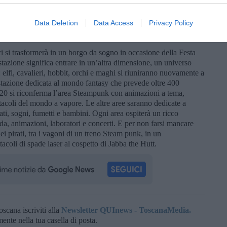
astronomico a Prato e un’apericena in musica all’interno di una
 giugno sarà la volta di un concerto di un artista pop sulla
Data Deletion
Data Access
Privacy Policy
n una rassegna di ‘street food’. Arezzo sarà per il terzo anno
nci si trasformerà in un borgo da sogno in occasione della Festa
tazione significa entrare in un’altra dimensione, un universo
: elfi, cavalieri, hobbit, orchi e maghi si riuniranno nuovamente a
stazione dedicata al mondo fantasy che prevede oltre 400
e 2020 si riconferma l’area Steampunk con animazioni a tema,
ettacoli del mondo a vapore. Le altre aree saranno dedicate a
ati, sogni, fumetti e bambini. Ogni area ospiterà un ricco
ada, animazioni, laboratori e concerti. E per non farsi mancare
ei pirati, tra i vagoni di un treno Steam punk, in un
coli di spade laser al cospetto di Jabba the Hutt.
oscana iscriviti alla
Newsletter QUInews - ToscanaMedia.
amente nella tua casella di posta.