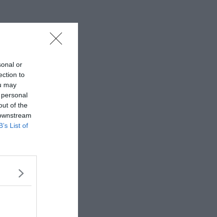
sonal or
ection to
ou may
 personal
out of the
 downstream
B’s List of