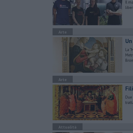
Il m
libe
Arte
Un
La "
Metr
Bron
Arte
Fi
Due 
trat
Attualità