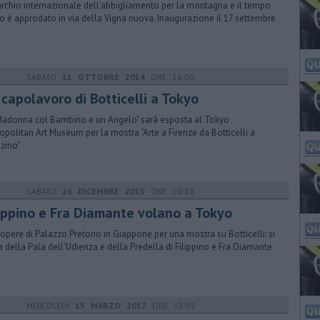
archio internazionale dell'abbigliamento per la montagna e il tempo
ro è approdato in via della Vigna nuova. Inaugurazione il 17 settembre
SABATO
11 OTTOBRE 2014
ORE 16:00
 capolavoro di Botticelli a Tokyo
Madonna col Bambino e un Angelo" sarà esposta al Tokyo
opolitan Art Museum per la mostra “Arte a Firenze da Botticelli a
zino”
SABATO
26 DICEMBRE 2015
ORE 10:18
lippino e Fra Diamante volano a Tokyo
opere di Palazzo Pretorio in Giappone per una mostra su Botticelli: si
ta della Pala dell’Udienza e della Predella di Filippino e Fra Diamante
MERCOLEDÌ
15 MARZO 2017
ORE 15:55