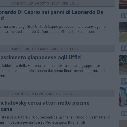
DOMENICA
13 AGOSTO 2017
ORE 13:41
onardo Di Caprio nei panni di Leonardo Da
ci
tizia arriva dagli Stati Uniti. Di Caprio potrebbe interpretare il genio
Rinascimento Leonardo Da Vinci per un film della Paramount
MARTEDÌ
03 OTTOBRE 2017
ORE 11:05
nascimento giapponese agli Uffizi
a biblioteca della Galleria la prima mostra sull'arte giapponese
ispondente al periodo italiano dal primo Rinascimento agli inizi del
ento
GIOVEDÌ
16 MARZO 2017
ORE 15:36
nchalovsky cerca attori nelle piscine
scane
egista russo, autore di "A 30 secondi dalla fine" e "Tango & Cash", farà un
ing in Toscana per un film su Michelangelo Buonarroti