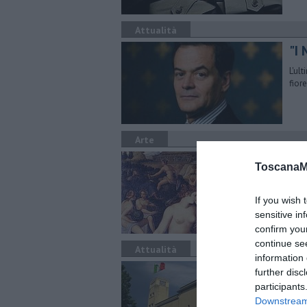
Attualità
"I 
L'ul
fior
Arte
Agl
ToscanaM
Inau
miti
If you wish 
sensitive in
confirm you
continue se
Attualità
information 
Ci 
further disc
participants
Anch
Downstream 
loca