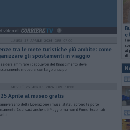
Bu
e 
I n
LUNEDÌ
27 APRILE 2026
ORE 07:00
com
renze tra le mete turistiche più ambite: come
al 
ganizzare gli spostamenti in viaggio
di..
desidera ammirare i capolavori del Rinascimento deve
N
ssariamente muoversi con largo anticipo
GIOVEDÌ
23 APRILE 2026
ORE 18:00
 25 Aprile al museo gratis
'anniversario della Liberazione i musei statali aprono le porte
uitamente. Così sarà anche il 3 Maggio ma non il Primo. Ecco i siti
volti