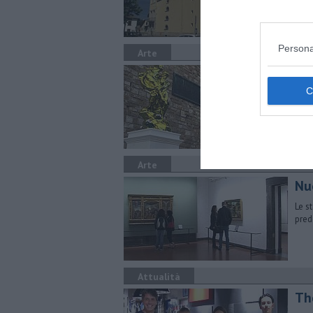
Persona
Arte
Jef
Fire
Olof
Arte
Nu
Le s
pred
Attualità
Th