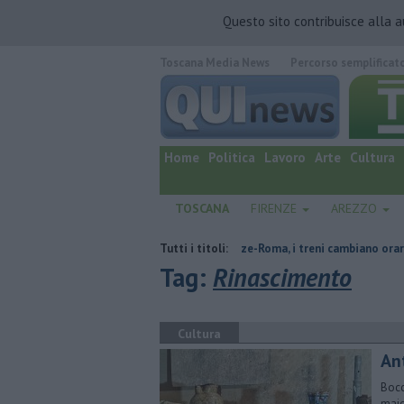
Questo sito contribuisce alla 
Toscana Media News
Percorso semplificat
quotidiano online.
Home
Politica
Lavoro
Arte
Cultura
TOSCANA
FIRENZE
AREZZO
stato
Lavori sulla Firenze-Roma, i treni cambiano orario
Tutti i titoli:
Noleggio
Tag:
Rinascimento
Cultura
An
Bocc
maiol