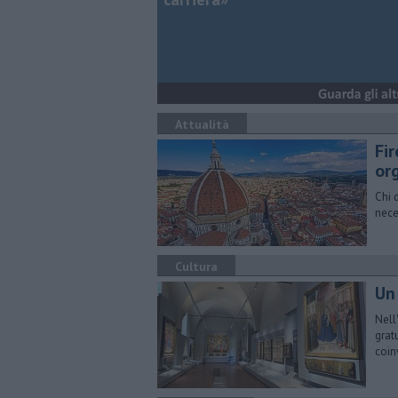
Attualità
Fi
or
Chi 
nece
Cultura
Un
Nell
grat
coin