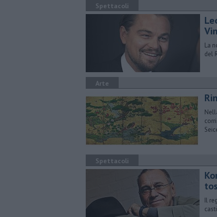
Spettacoli
Le
Vin
La no
del 
Arte
Ri
Nell
corr
Seic
Spettacoli
Ko
to
Il r
cast