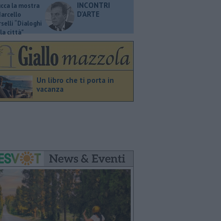
INCONTRI
ucca la mostra
D'ARTE
Marcello
selli “Dialoghi
la città"
Un libro che ti porta in
vacanza