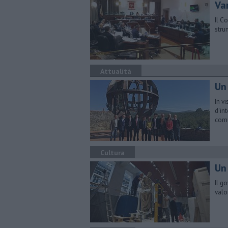
Var
Il C
stru
Attualità
Un
In v
d'in
com
Cultura
Un
Il g
valor