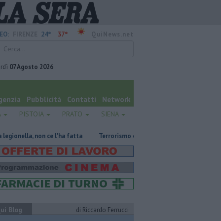
24°
37°
EO:
FIRENZE
QuiNews.net
rdì
07 Agosto 2026
genzia
Pubblicità
Contatti
Network
A
PISTOIA
PRATO
SIENA
e l'ha fatta
Terrorismo e propaganda nazista, adolescente arrestato
ui Blog
di Riccardo Ferrucci