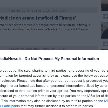
VENERDÌ
21 OTTOBRE 2016
ORE 10:45
Medici non erano i mafiosi di Firenze"
timo discendente dei Medici si scaglia contro la fiction sulla famiglia
entina. Ad arrabbiarsi è Ottaviano de' Medici di Toscana di Ottajano
SABATO
19 DICEMBRE 2015
ORE 16:36
i Uffizi in mostra "La città di Ercole"
ediaNews.it -
Do Not Process My Personal Information
gurata oggi l'esposizione che riunisce oltre 50 opere dedicate al
co eroe. Il direttore Schimdt: "Anche noi affrontiamo le nostre fatiche"
to opt-out of the sale, sharing to third parties, or processing of your per
formation for targeted advertising by us, please use the below opt-out s
r selection. Please note that after your opt-out request is processed y
eing interest-based ads based on personal information utilized by us or
MARTEDÌ
08 MARZO 2016
ORE 16:43
disclosed to third parties prior to your opt-out. You may separately opt-
si sposa in teatro
losure of your personal information by third parties on the IAB’s list of
. This information may also be disclosed by us to third parties on the
IA
e il Teatro Niccolini di San Casciano si trasforma nella inusuale
Participants
that may further disclose it to other third parties.
tion da matrimonio dedicata a chi ama il mondo della cultura