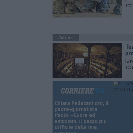
arch
Cultura
Te
pr
La F
appe
Chiara Pellacani oro, il
padre-giornalista
Paolo: «Cuore ed
emozioni, il pezzo più
difficile della mia
carriera»