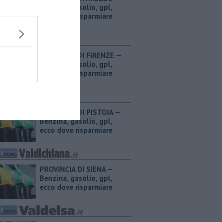
Benzina, gasolio, gpl,
ecco dove risparmiare
PROVINCIA DI FIRENZE — ​
Benzina, gasolio, gpl,
ecco dove risparmiare
PROVINCIA DI PISTOIA — ​
Benzina, gasolio, gpl,
ecco dove risparmiare
PROVINCIA DI SIENA — ​
Benzina, gasolio, gpl,
ecco dove risparmiare