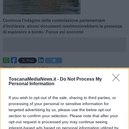
Continua l'ndagine della commissione parlamentare
d'inchiesta: alcuni documenti testimonierebbero la presenza
di esplosivo a bordo. Focus sui soccorsi
ROMA —
Silvio Lai
(Pd) presidente della commissione d'inchiesta,
ha aggiornato le prossime tappe e i possibili sviluppi.
ToscanaMediaNews.it -
Do Not Process My
"Stiamo raccogliendo - ha detto il senatore Lai - le ultime
Personal Information
testimonianze sui soccorsi per presentare entro giugno una
relazione". Naturalmente si continuerà anche a scavare sulle cause
If you wish to opt-out of the sale, sharing to third parties, or
delle tragedia. A maggior ragione dopo la svolta dei giorni scorsi
processing of your personal or sensitive information for
con l'audizione dell'ex ministro degli Interni
Vincenzo Scotti
. "Sono
targeted advertising by us, please use the below opt-out
emersi - ha ricordato Lai - dei documenti ufficiali di interlocuzione
section to confirm your selection. Please note that after your
con la polizia che testimoniano la presenza a bordo di esplosivo:
opt-out request is processed you may continue seeing
vogliamo saperne sicuramente di più".
interest-based ads based on personal information utilized by