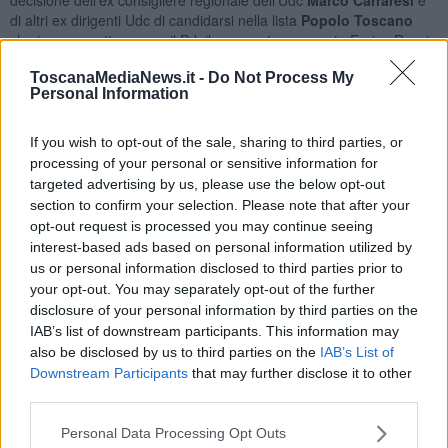
di altri ex dirigenti Udc
di candidarsi nella lista
Popolo Toscano
che invece sostiene, con il Pd, il governatore uscente Enrico Rossi
per un secondo mandato.
ToscanaMediaNews.it -
Do Not Process My
Personal Information
If you wish to opt-out of the sale, sharing to third parties, or
"Lamioni è una personalità autorevole, espressione del mondo
processing of your personal or sensitive information for
dell'impresa, già presidente della Camera di Commercio di
targeted advertising by us, please use the below opt-out
Grosseto e vicepresidente nazionale di Unioncamere, in grado di
section to confirm your selection. Please note that after your
riunire attorno a sé il progetto di Area Popolare e importanti
opt-out request is processed you may continue seeing
esperienze civiche - hanno dichiarato in una nota congiunta il
interest-based ads based on personal information utilized by
segretario nazionale dell’Udc Lorenzo Cesa e quello del partito
us or personal information disclosed to third parties prior to
regionale Lorenzo Zirri - L'Udc, con i suoi valori e il suo simbolo, il
cui unico delegato all’utilizzo è il segretario regionale, lavorerà con
your opt-out. You may separately opt-out of the further
grande determinazione e convinzione a sostegno di Lamioni.
Chi
disclosure of your personal information by third parties on the
sceglie altre strade lo fa a titolo del tutto personale
”.
IAB’s list of downstream participants. This information may
also be disclosed by us to third parties on the
IAB’s List of
"E’ comprensibile il forte imbarazzo del consigliere Marco Carraresi
Downstream Participants
that may further disclose it to other
nell’appoggiare la rielezione di Rossi dopo che, nel 2010, venne
third parties.
eletto nella lista dell'Udc in alternativa allo stesso Rossi - rincara la
dose in un'altra nota l'Udc Toscana - Tuttavia questa scelta di
Personal Data Processing Opt Outs
trasformismo non può essere usata, né da lui né da alcuni altri