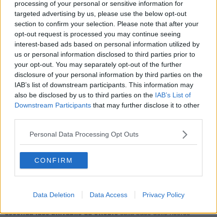
coronavirus e la sua possibile propagazione in Italia.
processing of your personal or sensitive information for
targeted advertising by us, please use the below opt-out
section to confirm your selection. Please note that after your
opt-out request is processed you may continue seeing
interest-based ads based on personal information utilized by
Il monitoraggio è in collaborazione tra il
coordinamento tecnico-
us or personal information disclosed to third parties prior to
scientifico dell’Istituto Superiore di Sanità
(ISS) e il
your opt-out. You may separately opt-out of the further
Coordinamento Interregionale della Prevenzione,
disclosure of your personal information by third parties on the
Commissione Salute, della Conferenza delle Regioni e delle
IAB’s list of downstream participants. This information may
Province Autonome
.
also be disclosed by us to third parties on the
IAB’s List of
I campioni prelevati prima dell’ingresso nei depuratori dei centri
Downstream Participants
that may further disclose it to other
urbani possono essere utilizzati come ‘spia’ di circolazione del virus
third parties.
nella popolazione. Le prime analisi hanno già consentito di rilevare
Rna di
Sars-Cov-2
in diverse aree del territorio nazionale nel corso
Personal Data Processing Opt Outs
dell’epidemia; inoltre, mediante indagini retrospettive su campioni di
archivio, hanno rivelato la circolazione del virus in alcune aree del
Nord a Dicembre 2019, periodo antecedente la notifica dei prima
CONFIRM
casi di Covid-19 (vedi articolo collegato).
Il programma di lavoro si articola in due fasi: la prima fase, su base
volontaria e autofinanziata dai partecipanti al progetto, prenderà al
Data Deletion
Data Access
Privacy Policy
via nel mese di luglio
nelle località turistiche, siti prioritari. Nella
seconda fase attivabile da ottobre
sulla base delle risorse