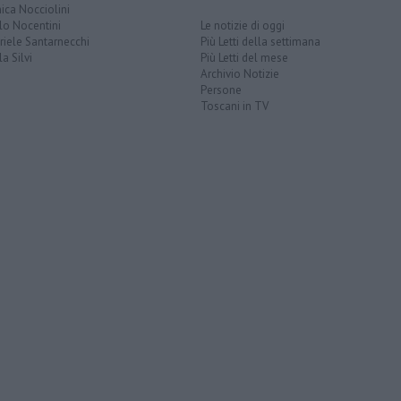
ica Nocciolini
lo Nocentini
Le notizie di oggi
iele Santarnecchi
Più Letti della settimana
a Silvi
Più Letti del mese
Archivio Notizie
Persone
Toscani in TV