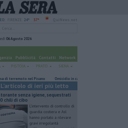
24°
37°
EO:
FIRENZE
QuiNews.net
vedì
06 Agosto 2026
genzia
Pubblicità
Contatti
Network
A
PISTOIA
PRATO
SIENA
erremoto nel Pisano
Omicidio in carcere, ucciso un detenuto
Falsi 
L'articolo di ieri più letto
storante senza igiene, sequestrati
0 chili di cibo
L'intervento di controllo di
guardia costiera e Asl
hanno portato a rilevare
gravi irregolarità