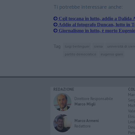
Ti potrebbe interessare anche:
Cgil toscana in lutto, addio a Dalida 
Addio al fotografo Duncan, lutto in 
Giornalismo in lutto, è morto Eugenio
Tag
luigi berlinguer
siena
università di sie
partito democratico
eugenio giani
REDAZIONE
CO
Marc
Direttore Responsabile
Serg
Marco Migli
Mic
Vale
Elis
Marco Armeni
Lind
Redattore
Dina
Piet