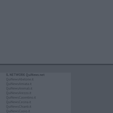
IL NETWORK QuiNews.net
QuiNewsAbetone.it
QuiNewsAmiata.it
QuiNewsAnimali.it
QuiNewsArezzo.it
QuiNewsCasentino.it
QuiNewsCecina.it
QuiNewsChianti.it
QuiNewsCuoio.it