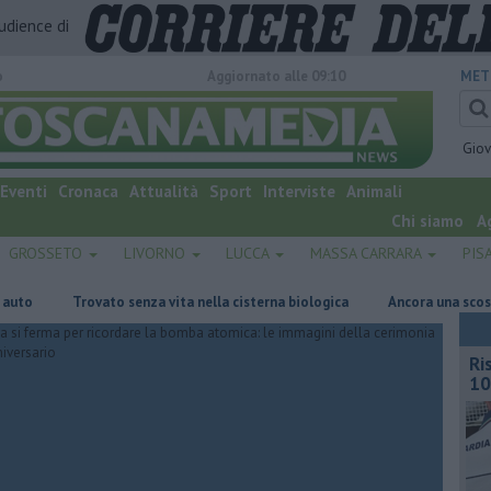
audience di
o
Aggiornato alle 09:10
MET
Gio
Eventi
Cronaca
Attualità
Sport
Interviste
Animali
Chi siamo
A
GROSSETO
LIVORNO
LUCCA
MASSA CARRARA
PIS
Trovato senza vita nella cisterna biologica
Ancora una scossa di t
Ri
10