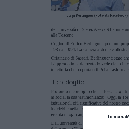
Luigi Berlinguer (Foto da Facebook)
dell'università di Siena. Aveva 91 anni e un
alla Toscana.
Cugino di Enrico Berlinguer, per anni propr
1985 al 1994. La camera ardente è allestita 
Originario di Sassari, Berlinguer è stato a
L'approdo in parlamento lo vede eletto in co
traiettoria che ha portato il Pci a trasformar
Il cordoglio
Profondo il cordoglio che la Toscana gli tr
ai social la sua testimonianza: "Oggi la To
istituzionali più significative del nostro p
indelebile nella nostra comunità. Domani (
eredità in ogni angolo della nostra amata r
ToscanaM
Dall'università di Siena il rettore
Roberto D
dell'Ateneo: "Il professor Berlinguer - ram