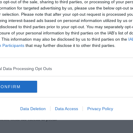
to opt-out of the sale, sharing to third parties, or processing of your per
università di Siena nel quale sono state impostate rilevanti
formation for targeted advertising by us, please use the below opt-out s
ficativo, il nostro ateneo".
r selection. Please note that after your opt-out request is processed y
C
nel 1987 fu tra i rettori promotori di un appello a favore
eing interest-based ads based on personal information utilized by us or
 interventi nel campo del diritto allo studio e dell’insegnamento,
disclosed to third parties prior to your opt-out. You may separately opt-
edilizio e del reclutamento scientifico.
losure of your personal information by third parties on the IAB’s list of
. This information may also be disclosed by us to third parties on the
IA
 dell'
Associazione stampa Toscana
Sandro Bennucci che, a
Participants
that may further disclose it to other third parties.
 dell'Ast, ricorda che Berlinguer "teneva molto anche al suo
C
ntiche' dell'Ast. Veniva considerato un decano che, anche a 91
leva essere informato sulle complicate vertenze fatte dall'Ast in
l Data Processing Opt Outs
.
A
CONFIRM
Data Deletion
Data Access
Privacy Policy
oscana iscriviti alla
Newsletter QUInews - ToscanaMedia.
amente nella tua casella di posta.