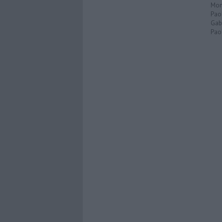
Mon
Pao
Gabr
Paol