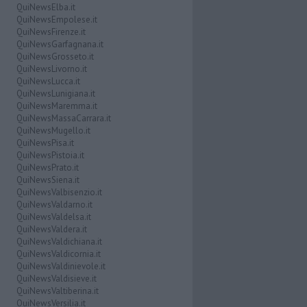
QuiNewsElba.it
QuiNewsEmpolese.it
QuiNewsFirenze.it
QuiNewsGarfagnana.it
QuiNewsGrosseto.it
QuiNewsLivorno.it
QuiNewsLucca.it
QuiNewsLunigiana.it
QuiNewsMaremma.it
QuiNewsMassaCarrara.it
QuiNewsMugello.it
QuiNewsPisa.it
QuiNewsPistoia.it
QuiNewsPrato.it
QuiNewsSiena.it
QuiNewsValbisenzio.it
QuiNewsValdarno.it
QuiNewsValdelsa.it
QuiNewsValdera.it
QuiNewsValdichiana.it
QuiNewsValdicornia.it
QuiNewsValdinievole.it
QuiNewsValdisieve.it
QuiNewsValtiberina.it
QuiNewsVersilia.it