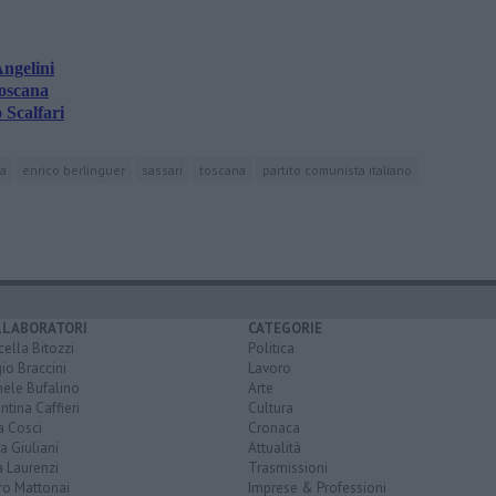
Angelini
Toscana
 Scalfari
na
enrico berlinguer
sassari
toscana
partito comunista italiano
LLABORATORI
CATEGORIE
ella Bitozzi
Politica
io Braccini
Lavoro
hele Bufalino
Arte
ntina Caffieri
Cultura
a Cosci
Cronaca
a Giuliani
Attualità
 Laurenzi
Trasmissioni
ro Mattonai
Imprese & Professioni