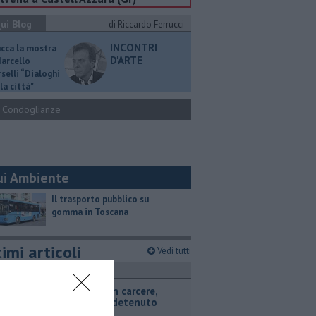
ui Blog
di Riccardo Ferrucci
INCONTRI
ucca la mostra
D'ARTE
Marcello
selli “Dialoghi
la città"
Condoglianze
ui Ambiente
​Il trasporto pubblico su
gomma in Toscana
imi articoli
Vedi tutti
ronaca
Omicidio in carcere,
ucciso un detenuto