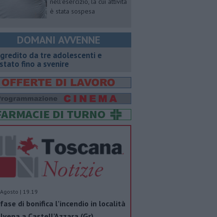
nell'esercizio, la cui attività
è stata sospesa
DOMANI AVVENNE
gredito da tre adolescenti e
stato fino a svenire
Agosto | 19.19
 fase di bonifica l’incendio in località
lvena a Castell’Azzara (Gr)