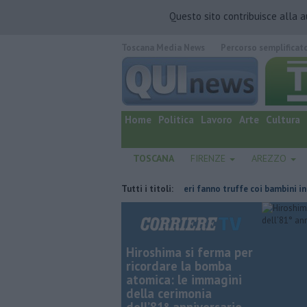
Questo sito contribuisce alla 
Toscana Media News
Percorso semplificat
quotidiano online.
Home
Politica
Lavoro
Arte
Cultura
TOSCANA
FIRENZE
AREZZO
 ucciso un detenuto
Falsi carabinieri fanno truffe coi bambini in auto
Tutti i titoli:
Hiroshima si ferma per
ricordare la bomba
atomica: le immagini
della cerimonia