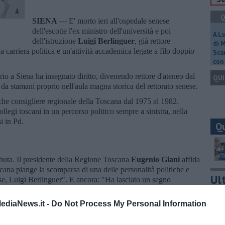
Q
SIENA —
E' morto ieri all'ospedale senese
dell'escotte l'ex ministro dell'università e poi
A L
dell'istruzione
Luigi Berlinguer
, già rettore
di 
a carriera politica e un'attività accademica legate a filo doppio
Scar
con 
io a Siena ha insegnato diritto, divenendo rettore d'ateneo dal
QUI
da stamani proprio nell'aula magna storica del rettorato senese.
nche consigliere regionale della Toscana dal 1975 al 1982.
llegi toscani in un percorso politico sempre a sinistra, nella
si in Pd.
Q
ibuta. Il presidente della Regione Toscana
Eugenio Giani
affida
scana piange la scomparsa di una delle personalità politiche e
Ult
aese, Luigi Berlinguer". E ancora: "Ha lasciato un segno
oggi per chi legge,
ndr
), uniti nel ricordo, onoreremo la sua
C
egione".
ediaNews.it -
Do Not Process My Personal Information
i Pietra
esprime profondo cordoglio, suo personale e
menta - è stato rettore dal 1985 al 1994 in un periodo