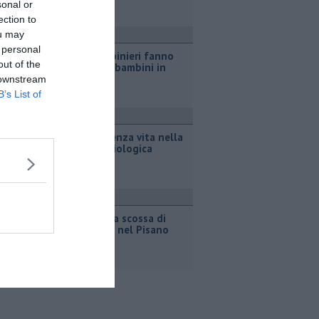
sonal or
ection to
ou may
ronaca
 personal
Falsi carabinieri fanno
out of the
truffe coi bambini in
auto
 downstream
B’s List of
ronaca
Trovato senza vita nella
cisterna biologica
ttualità
Ancora una scossa di
terremoto nel Pisano