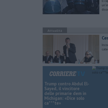
ll c
un'i
diso
Attualità
Ce
Inco
cate
Trump contro Abdul El-
Sayed, il vincitore
delle primarie dem in
Michigan: «Dice solo
ca***te»