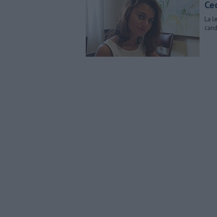
Cec
La l
cand