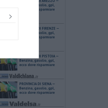
PROVINCIA DI AREZZO — ​
Benzina, gasolio, gpl,
ecco dove risparmiare
PROVINCIA DI FIRENZE — ​
Benzina, gasolio, gpl,
ecco dove risparmiare
PROVINCIA DI PISTOIA — ​
Benzina, gasolio, gpl,
ecco dove risparmiare
PROVINCIA DI SIENA — ​
Benzina, gasolio, gpl,
ecco dove risparmiare