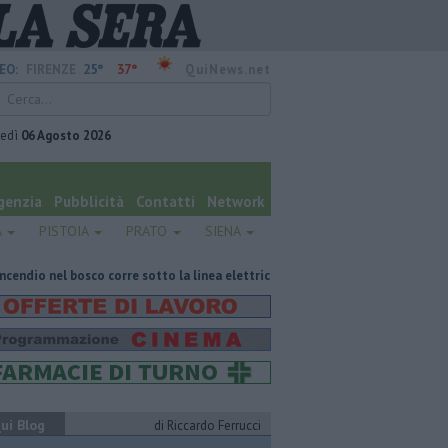
25°
37°
EO:
FIRENZE
QuiNews.net
vedì
06 Agosto 2026
genzia
Pubblicità
Contatti
Network
A
PISTOIA
PRATO
SIENA
o corre sotto la linea elettrica
Hub delle energie rinnovabili nell'ex de
ui Blog
di Riccardo Ferrucci