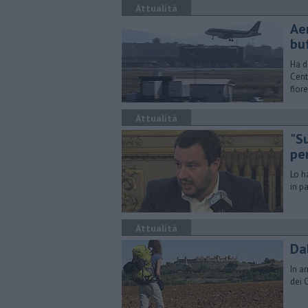
Attualità
Ae
bu
Ha d
Cent
fior
Attualità
"S
pe
Lo h
in p
Attualità
Dal
In a
dei 