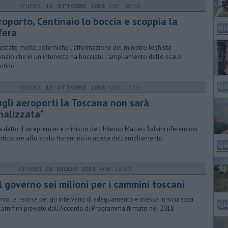
VENERDÌ
12 OTTOBRE 2018
ORE 08:00
roporto, Centinaio lo boccia e scoppia la
fera
estato molte polemiche l'affermazione del ministro leghista
inaio che in un'intervista ha bocciato l'ampliamento dello scalo
entino
VENERDÌ
12 OTTOBRE 2018
ORE 17:56
ugli aeroporti la Toscana non sarà
nalizzata"
a detto il vicepremier e ministro dell'Interno Matteo Salvini riferendosi
articolare allo scalo fiorentino in attesa dell'ampliamento
GIOVEDÌ
18 LUGLIO 2019
ORE 16:00
 governo sei milioni per i cammini toscani
rrivo le risorse per gli interventi di adeguamento e messa in sicurezza
Cammini previste dall'Accordo di Programma firmato nel 2018