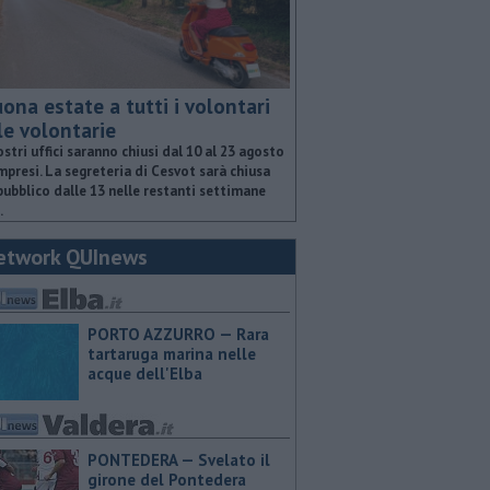
ona estate a tutti i volontari
le volontarie
ostri uffici saranno chiusi dal 10 al 23 agosto
presi. La segreteria di Cesvot sarà chiusa
pubblico dalle 13 nelle restanti settimane
.
etwork QUInews
PORTO AZZURRO — Rara
tartaruga marina nelle
acque dell'Elba
PONTEDERA — Svelato il
girone del Pontedera