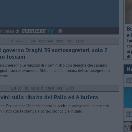
Bu
e 
I n
MERCOLEDÌ
24 FEBBRAIO 2021
ORE 21:14
com
l governo Draghi 39 sottosegretari, solo 2
al 
no toscani
di..
 assumeranno le funzioni di viceministro con deleghe che saranno
N
gnate successivamente. Slitta anche la nomina del sottosegretario
 sport
LUNEDÌ
02 LUGLIO 2018
ORE 16:35
vini sulla ribalta del Palio ed è bufera
 dell'ex sindaco Valentini contro la scelta di convocare un incontro
ministro con la stampa a corteo storico già iniziato