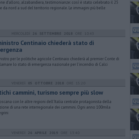
ne d'alloro, alzabandiera, testimonianze: così è stato celebrato il 25
le da nord a sud del territorio regionale. Le immagini più belle
MERCOLEDÌ
26 SETTEMBRE 2018
ORE 10:43
ministro Centinaio chiederà stato di
ergenza
inistro per le politiche agricole Centinaio chiederà al premier Conte di
lamare lo stato di emergenza nazionale per l'incendio di Calci
VENERDÌ
05 OTTOBRE 2018
ORE 15:20
tichi cammini, turismo sempre più slow
oscana con le altre regioni dell'Italia centrale protagonista della
zione di una rete interregionale dei cammini. Ogni anno 100mila
egrini
VENERDÌ
26 APRILE 2019
ORE 13:40