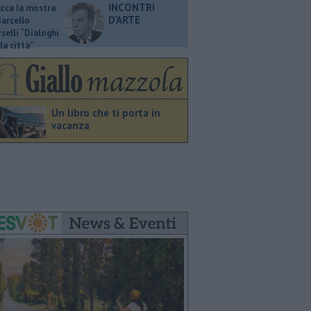
INCONTRI
ucca la mostra
D'ARTE
Marcello
selli “Dialoghi
la città"
Un libro che ti porta in
vacanza