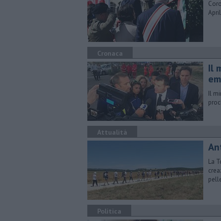
Coro
Apri
Cronaca
Il 
em
Il m
proc
Attualità
An
La T
crea
pell
Politica