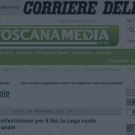
audience di
o
Aggiornato alle 16:15
MET
Gio
Eventi
Cronaca
Attualità
Sport
Interviste
Animali
Chi siamo
A
GROSSETO
LIVORNO
LUCCA
MASSA CARRARA
PIS
sonda congelata contro le malattie rare del polmone
Incendio nel bosc
aio
MARTEDÌ
08 NOVEMBRE 2016
ORE 12:27
nifestazione per il No, la Lega vuole
ranzie
Q