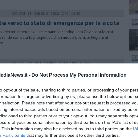
GIOVEDÌ
23 GIUGNO 2022
ORE 18:45
lia verso lo stato di emergenza per la siccità
 i decreti emergenziali che hanno scandito l'era Covid, ora la crisi
ca rende concreta la prospettiva di un nuovo Dpcm. Le Regioni al
ro
MARTEDÌ
25 SETTEMBRE 2018
ORE 17:44
ministro Centinaio sui luoghi del rogo
ediaNews.it -
Do Not Process My Personal Information
inistro delle politiche agricole Centinaio e il sottosegretario Candiani
isita a Calci. Seduta sospesa in Consiglio regionale per raggiungerli
to opt-out of the sale, sharing to third parties, or processing of your per
formation for targeted advertising by us, please use the below opt-out s
r selection. Please note that after your opt-out request is processed y
eing interest-based ads based on personal information utilized by us or
GIOVEDÌ
22 NOVEMBRE 2018
ORE 19:20
disclosed to third parties prior to your opt-out. You may separately opt-
te Serra, arrivano risorse per l'agricoltura
losure of your personal information by third parties on the IAB’s list of
. This information may also be disclosed by us to third parties on the
IA
vata da parte del ministro Centinaio la possibilità di impegnare fondi
Participants
that may further disclose it to other third parties.
onali di sviluppo rurale sul recupero delle aree colpite dall'incendio