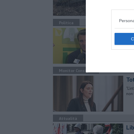
Persona
Politica
Il 
L'es
cont
gov
Monitor Consiglio
To
"L'i
non 
Attualità
Li