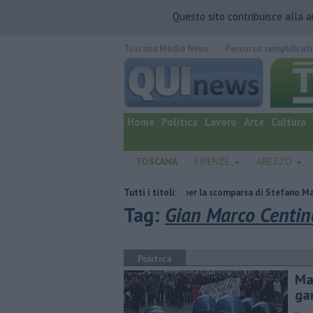
Questo sito contribuisce alla 
Toscana Media News
Percorso semplificat
quotidiano online.
Home
Politica
Lavoro
Arte
Cultura
TOSCANA
FIRENZE
AREZZO
ni
Giornalismo in lutto per la scomparsa di Stefano Marcelli
Tutti i titoli:
Una 
Tag:
Gian Marco Centin
Politica
Ma
ga