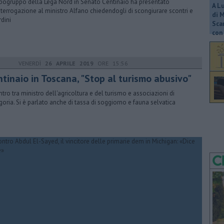
apogruppo della Lega Nord in Senato Centinaio ha presentato
A L
nterrogazione al ministro Alfano chiedendogli di scongiurare scontri e
di 
rdini
Scar
con 
VENERDÌ
26 APRILE 2019
ORE 15:56
ntinaio in Toscana, "Stop al turismo abusivo"
ntro tra ministro dell'agricoltura e del turismo e associazioni di
goria. Si è parlato anche di tassa di soggiorno e fauna selvatica