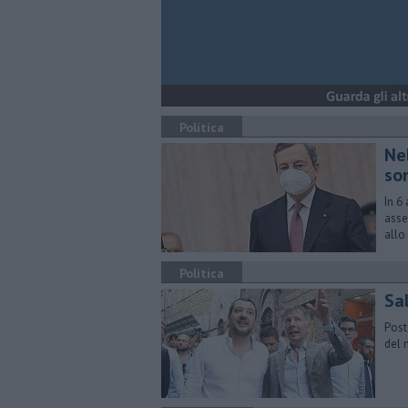
Politica
Ne
so
In 6
asse
allo
Politica
Sal
Post
del 