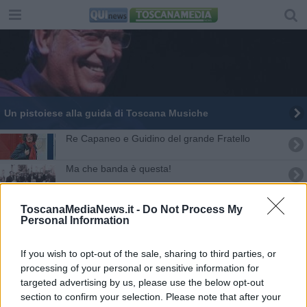
Un pistoiese alla guida di Toscana Musiche
Re Capaneo e Guidino del grande Fratello
Ma che banda è questa!
Caccia, la stagione inizia il 21 settembre
ToscanaMediaNews.it -
Do Not Process My
Personal Information
Caccia alla lepre con aggressione
If you wish to opt-out of the sale, sharing to third parties, or
Di paura in paura
processing of your personal or sensitive information for
targeted advertising by us, please use the below opt-out
Toscana tra le regine della pasta
section to confirm your selection. Please note that after your