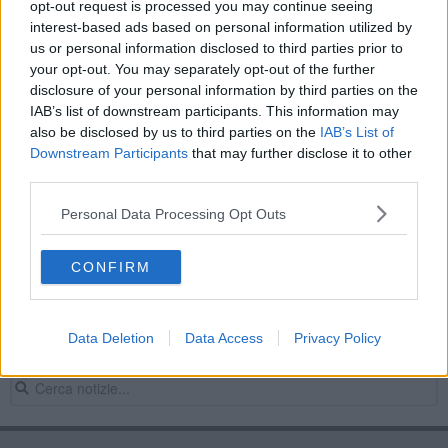
opt-out request is processed you may continue seeing
​Spara alla lepre e centra un altro cacciatore
interest-based ads based on personal information utilized by
us or personal information disclosed to third parties prior to
Addio Lepre, partigiano ragazzino
your opt-out. You may separately opt-out of the further
disclosure of your personal information by third parties on the
Teatro della Toscana, confermato il
IAB’s list of downstream participants. This information may
declassamento
also be disclosed by us to third parties on the
IAB’s List of
Il nuovo calendario venatorio 2016-2017
Downstream Participants
that may further disclose it to other
third parties.
​A Pianosa tracce di una razza di lepre estinta
Personal Data Processing Opt Outs
L'isola invasa dal "bruco assassino"
CONFIRM
Lotti e le nomine dei procuratori a Roma e
Firenze
La saggezza della lepre
Data Deletion
Data Access
Privacy Policy