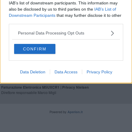
IAB’s list of downstream participants. This information may
Vescovi evacuati da Gerusalemme, in tre partiti
also be disclosed by us to third parties on the
IAB’s List of
per l'Italia
Downstream Participants
that may further disclose it to other
Tutti rientrati in Italia i vescovi evacuati da
third parties.
Gerusalemme
Personal Data Processing Opt Outs
CONFIRM
Editore Toscana Media Channel srl - Via Dei Martelli, 8 -
50129 FIRENZE - info@toscanamediachannel.it. TOSCANA
Data Deletion
Data Access
Privacy Policy
MEDIA NEWS quotidiano on line registrato presso il
Tribunale di Firenze al n. 5935 del 27.09.2013. Iscrizione
ROC 22105 - C.F. e P.Iva 0620787048
Fatturazione Elettronica M5UXCR1 |
Privacy Nielsen
Direttore responsabile Marco Migli
Powered by
Aperion.it