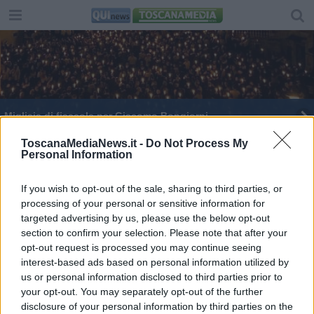
Migliaia di fiaccole per Giacomo Bongiorni
Aggredito da un gruppo di giovani muore a soli 47
ToscanaMediaNews.it -
Do Not Process My
Personal Information
anni
La nuova Passeggiata che si spinge in mezzo al
mare
If you wish to opt-out of the sale, sharing to third parties, or
processing of your personal or sensitive information for
Israele attacca l'Iran, vescovi toscani evacuati da
Gerusalemme
targeted advertising by us, please use the below opt-out
section to confirm your selection. Please note that after your
Si chiude il Giubileo, le celebrazioni in Toscana
opt-out request is processed you may continue seeing
interest-based ads based on personal information utilized by
Rapporto Caritas, nel 2023 aiutate 28mila
us or personal information disclosed to third parties prior to
persone
your opt-out. You may separately opt-out of the further
Giubileo 2025, tutte le chiese giubilari in Toscana
disclosure of your personal information by third parties on the